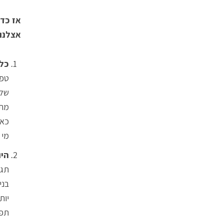
אצלנו
כל 
טפש
שלך
מתע
כאי
מי 
היו
תגי
בני
יות
תפל