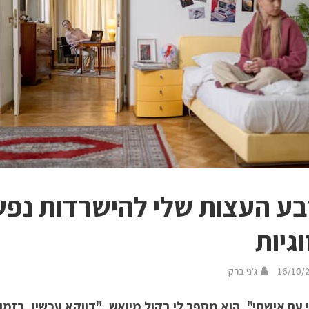
ע העצות שלי להישרדות נפש
וגיות
16/10/
ג'ני ברק
 עם אישתי", הוא מספר לי בקול מיואש. "דווקא עכשיו, בז