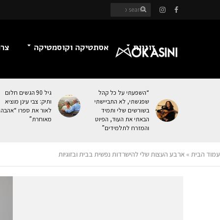
זוגיות
אסתטיקה וקוסמטיקה
צרכ
“השפעתי על כל קהל
גיל 90 הגשים חלום
שפגשתי, לא התביישתי
ותיק: צבי עינן מוציא
בשורשים שלי ותמיד
לאור את ספרו “אהבה
הבאתי את העוּד, הפיוט
מאוחרת”
והמזרח לתלמידים”
עמוד הבית
»
ארבע העצות שלי להישרדות נפשית בבית ובזוגיות