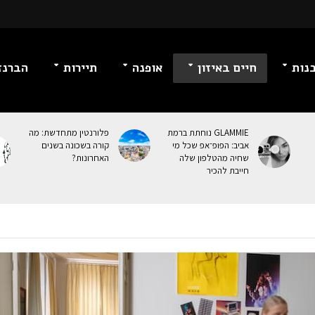
נות
חיים באיזון
אופנה
תיירות
הברנז
GLAMMIE נוחתת ברמת
פלורנטין מתחדשת: מה
אביב: הפופ־אפ שכל מי
קורה בשכונה בשנים
שחיה מהטלפון שלה
האחרונות?
חייבת להכיר