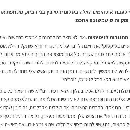
 ומקווה שישמשו גם אתכם:
התגובות לגיטימיות.
את לא מצליחה להתנתק ממסכי החדשות ואילו 
יים בטיקטוק? את חייבת לדבר על מה שקורה והוא שותק? זה לא אומר
 אכפת יותר ממה שקורה. כל אחד מוצא את הדרך המתאימה עבורו ל
קשת לצאת לבתי קפה אחת ליומיים לפחות. למרות שהם ריקים כמעט,
לו העולם ממשיך להתקיים. בזמן הזה בדיוק האיש שלי בוחר להיות בבית,
מאיתנו צודק? הכל לגיטימי, זוכרים?
 סלחניים.
הילדים אכלו בסלון והשאירו פירורים? מישהו השאיר כלים מ
ע אליכם היום וכנראה שגם לא עד סיום המלחמה. הרשו לעצמכם קצת 
קיון. תתמקדו בדברים החשובים. אם הילדים מלכלכים, זה סימן שהם א
ר מזה בימינו? אם האיש שלך אמר משהו מעצבן, בין אם זה על הכסף ש
 פתאום, זה עשוי להיות ביטוי של הלחץ שהוא נמצא בו. ואם האישה 