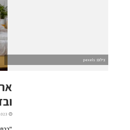
צילום: pexels
ארב
ובז
2023
"רבתי