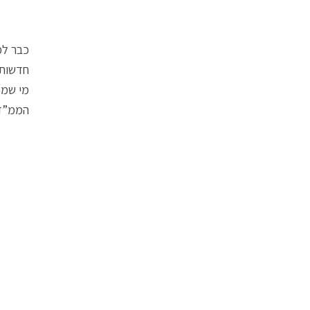
כבר למ
חדשות 
מי שמכ
הממ”ד,