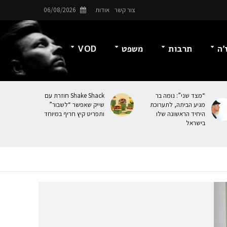
צור קשר
אודות
06/08/2026
’ה
תרבות
משפט
VOD
“מצד שני”: נומה בר
Shake Shack חוזרת עם
מגיע הביתה, לתערוכת
שייק שאפשר “לשבור”
היחיד הראשונה שלו
ותפריט קיץ חריף במיוחד
בישראל