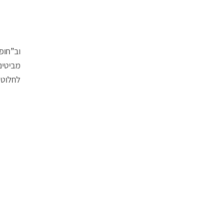
וב”חופ
מביטים
לחלוטי