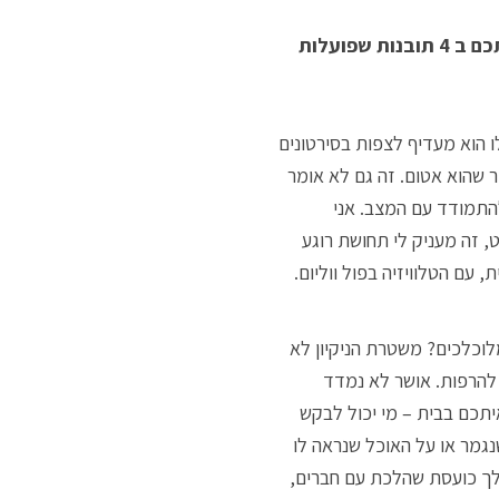
אז כדי לעבור את הימים האלה בשלום יחסי בין בני הבית, משתפת אתכם ב 4 תובנות שפועלות
הוא מעדיף לצפות בסירטונים
 שהוא אטום. זה גם לא אומר
התמודד עם המצב. אני
 זה מעניק לי תחושת רוגע
 עם הטלוויזיה בפול ווליום.
לוכלכים? משטרת הניקיון לא
להרפות. אושר לא נמדד
יתכם בבית – מי יכול לבקש
נגמר או על האוכל שנראה לו
שלך כועסת שהלכת עם חברים,