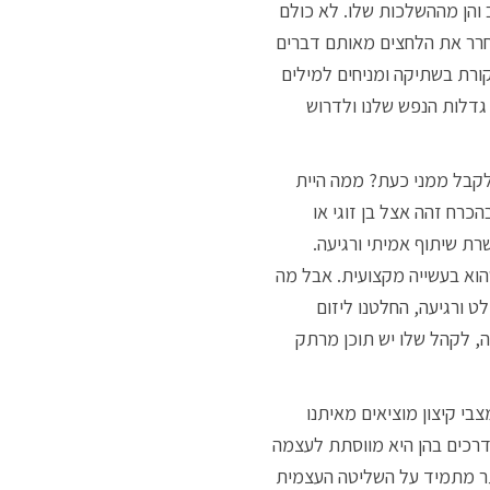
 והן מההשלכות שלו. לא כולם
חרר את הלחצים מאותם דברים
רת בשתיקה ומניחים למילים
 גדלות הנפש שלנו ולדרוש
 לקבל ממני כעת? ממה היית
כרח זהה אצל בן זוגי או
ת שיתוף אמיתי ורגיעה.
הוא בעשייה מקצועית. אבל מה
 ורגיעה, החלטנו ליזום
ה, לקהל שלו יש תוכן מרתק
י קיצון מוציאים מאיתנו
י בת ה 12 סיפרה לי על מגוון הדרכים בהן היא מווסתת לעצמה
ותר מתמיד על השליטה העצמית