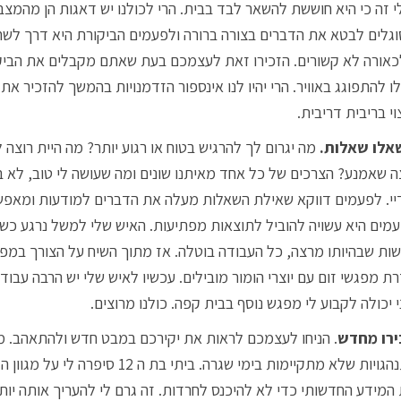
י זה כי היא חוששת להשאר לבד בבית. הרי לכולנו יש דאגות הן מהמצב
גלים לבטא את הדברים בצורה ברורה ולפעמים הביקורת היא דרך לש
אורה לא קשורים. הזכירו זאת לעצמכם בעת שאתם מקבלים את הביקו
ו להתפוגג באוויר. הרי יהיו לנו אינספור הזדמנויות בהמשך להזכיר את
וי בריבית דריבית.
לו שאלות.
מה יגרום לך להרגיש בטוח או רגוע יותר? מה היית רוצה
ה שאמנע? הצרכים של כל אחד מאיתנו שונים ומה שעושה לי טוב, לא בה
יי. לפעמים דווקא שאילת השאלות מעלה את הדברים למודעות ומאפשר
מים היא עשויה להוביל לתוצאות מפתיעות. האיש שלי למשל נרגע כש
ות שבהיותו מרצה, כל העבודה בוטלה. אז מתוך השיח על הצורך במפלט
ת מפגשי זום עם יוצרי הומור מובילים. עכשיו לאיש שלי יש הרבה עבוד
י יכולה לקבוע לי מפגש נוסף בבית קפה. כולנו מרוצים.
רו מחדש
. הניחו לעצמכם לראות את יקירכם במבט חדש ולהתאהב. מצב
התנהגויות שלא מתקיימות בימי שגרה. בית
המידע החדשותי כדי לא להיכנס לחרדות. זה גרם לי להעריך אותה י