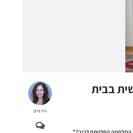
ית בבית
ג'ני ברק
מן המלחמה החלטתם לריב?"