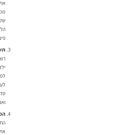
אול
מסו
שלכ
הלל
פיצ
תשא
רוצ
ילד
לפע
לעש
סדר
ואנ
הכי
את 