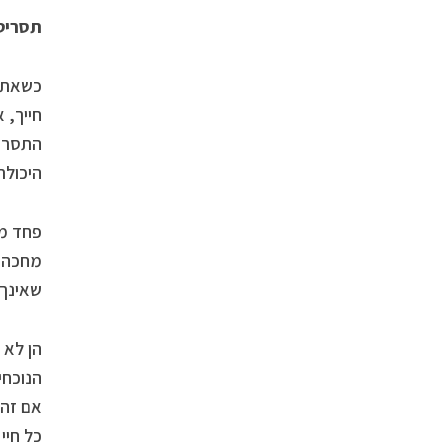
תסריט
כשאתה 
חייך, 
התסריט
היכולת
פחד מה
מחכה ל
שאינך 
הן לא 
הנוכחי
אם זה 
כל חיי 