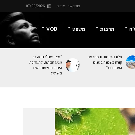
צור קשר
אודות
07/08/2026
’ה
תרבות
משפט
VOD
פלורנטין מתחדשת: מה
“מצד שני”: נומה בר
קורה בשכונה בשנים
מגיע הביתה, לתערוכת
האחרונות?
היחיד הראשונה שלו
בישראל