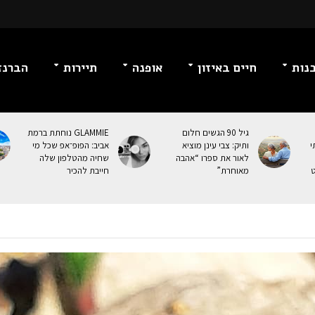
נות
חיים באיזון
אופנה
תיירות
הברנז
גיל 90 הגשים חלום
GLAMMIE נוחתת ברמת
י
ותיק: צבי עינן מוציא
אביב: הפופ־אפ שכל מי
לאור את ספרו “אהבה
שחיה מהטלפון שלה
ט
מאוחרת”
חייבת להכיר