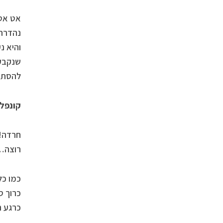
אט אט 
נהדרת 
והיא נ
שנקבע,
להסתי
קונפל
חרדה! 
רוצה… 
כמו כל
כרוך ס
כרגע ר