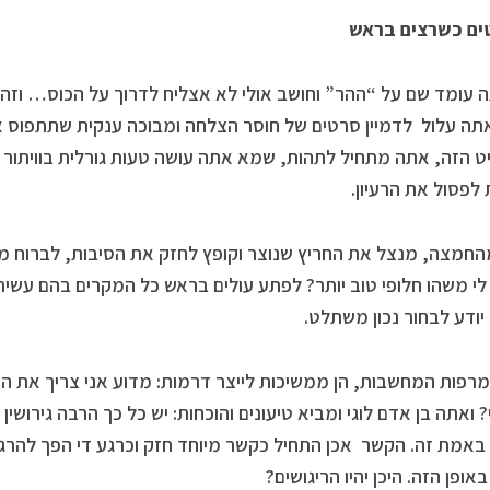
ים כשרצים בראש
עומד שם על “ההר” וחושב אולי לא אצליח לדרוך על הכוס… וזה 
אתה עלול לדמיין סרטים של חוסר הצלחה ומבוכה ענקית שתתפוס א
 הזה, אתה מתחיל לתהות, שמא אתה עושה טעות גורלית בוויתור על 
 לפסול את הרעיון.
חמצה, מנצל את החריץ שנוצר וקופץ לחזק את הסיבות, לברוח מ
י משהו חלופי טוב יותר? לפתע עולים בראש כל המקרים בהם עשי
יודע לבחור נכון משתלט.
מרפות המחשבות, הן ממשיכות לייצר דרמות: מדוע אני צריך את המ
? ואתה בן אדם לוגי ומביא טיעונים והוכחות: יש כל כך הרבה גירושין 
באמת זה. הקשר אכן התחיל כקשר מיוחד חזק וכרגע די הפך להרג
באופן הזה. היכן יהיו הריגושים?