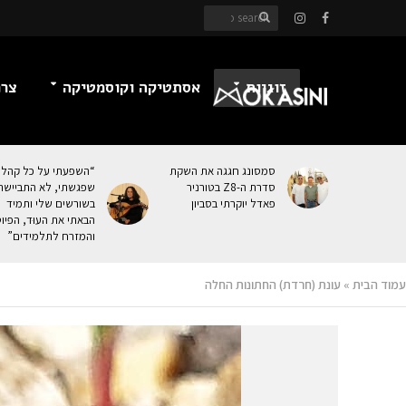
זוגיות
אסתטיקה וקוסמטיקה
צרכ
סמסונג חגגה את השקת
“השפעתי על כל קהל
סדרת ה-Z8 בטורניר
שפגשתי, לא התביישת
פאדל יוקרתי בסביון
בשורשים שלי ותמיד
הבאתי את העוּד, הפיו
והמזרח לתלמידים”
עמוד הבית
»
עונת (חרדת) החתונות החלה