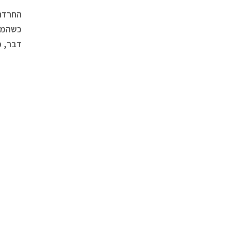
החרדה 
כשהמתח
דבר, כ