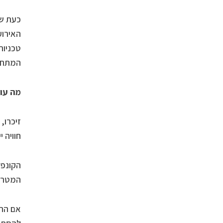
כעת שח
האירוע
טכניות
המתחת
מה עו
זיכרו,
חוויה י
הקונפל
המטרה 
אם החר