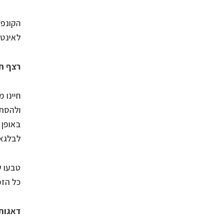
הקונפל
לאינטי
רצף ח
חיינו 
ולהסתג
באופן 
לבלגאן
טבעו ש
כל הזמן
דאגות 