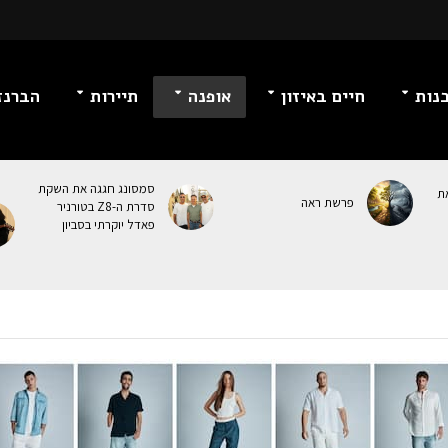
נות
חיים באיזון
אופנה
תיירות
הברנז
סמסונג חגגה את השקת
ת
פרשת ראה
סדרת ה-Z8 בטורניר
פאדל יוקרתי בסביון