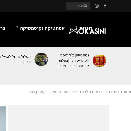
זוגיות
אסתטיקה וקוסמטיקה
צרכ
נמס אייס| צ’ק ליסט
מסלול שיכול להציל א
למתגייס הטרי|בפלות
הצפון
טוב טעם |קפה נמס קר
עמוד הבית
»
גיבורים מעבר לקו: הסיפור המרגש מאחורי קמפיין רנואר