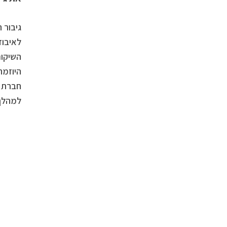
גיבור 
לאיבוד
השיקום
היוזמה
חברת ר
למהלך 