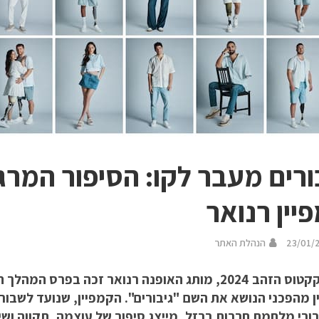
ורים מעבר לקו: הסיפור המר
יין רנואר
23/01/
הנהלת האתר
טקס קקטוס הזהב 2024, מותג האופנה רנואר זכה בפרס
ן מהפכני הנושא את השם "גיבורים". הקמפיין, שנועד לשבור
ורי מלחמת חרבות ברזל, מייצג סיפור של עוצמה, תקווה ושינ