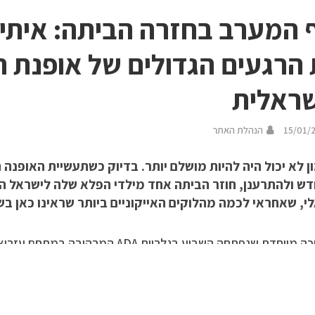
 המערב בחזרה הביתה: איתי 
הרגעים הגדולים של אופנת ה
ראלית
15/01/
הנהלת האתר
ן לא יכול היה להיות מושלם יותר. בדיוק כשתעשיית האופנ
ש ולהתרענן, חוזר הביתה אחד מילדי הפלא שלה לישראל הס
י, שאחראי לכמה מהלוקים האייקוניים ביותר שראינו כאן בש
בתערוכה מיוחדת שנפתחה השבוע בגלריית ADA 
תלבושות המרשים שיצר לאורך השנים. מהמראה המהפנט של נועה קיר
רון?
ת הפופ הישראלית
עוצמה נשית על המסלול: א
ם של אופנת הפופ הישראלית”, תהיה פתוחה לקהל למשך חמישה ימים בלבד