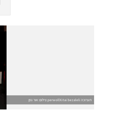
תערוכה perwollXitai bezaleli צילום: אור גפן