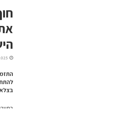
חוף
את 
היש
2025
התזמו
להתחד
בצלאל
אוסף ה
אין לי מה ללבוש!!! כמה פעמים אמרת את זה לעצמך מול הא
חוף המערב בחזרה הביתה: איתי בצלאלי חוגג את הרגעים הגדולים של אופנ
הגדולי