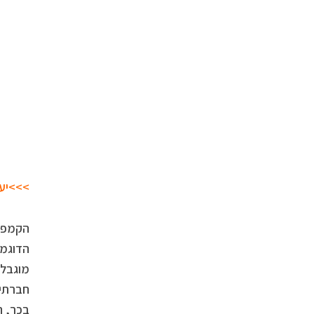
>>>יעל
הקמפיי
הדוגמנ
מוגבל 
חברתי 
בכך, ה