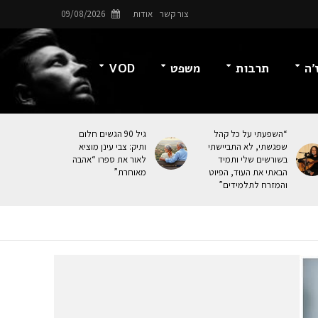
צור קשר
אודות
09/08/2026
’ה
תרבות
משפט
VOD
“השפעתי על כל קהל
גיל 90 הגשים חלום
שפגשתי, לא התביישתי
ותיק: צבי עינן מוציא
בשורשים שלי ותמיד
לאור את ספרו “אהבה
הבאתי את העוּד, הפיוט
מאוחרת”
והמזרח לתלמידים”