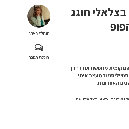
בצלאלי חוגג
פופ
הנהלת האתר
הוספת תגובה
ה המקומית מחפשת את הדרך
טייליסט והמעצב איתי
נים האחרונות.
המרהיבה במתחם עזריאלי שרונה, הציג בצלאלי את
ל באירוויזיון ועד ללוקים
הבלתי נשכחים של עדן גולן ונטע ברזילי. התערוכה, שנושאת את השם “Perwoll X Itai Bezaleli – הרגעים
ירוע יום האישה והשקת קולקציית אביב 2025 של חיה ברונפמן
גיבורים מעבר לקו: הסיפור המרגש מאחורי קמפיין רנואר
, החל מה-14 בינואר.