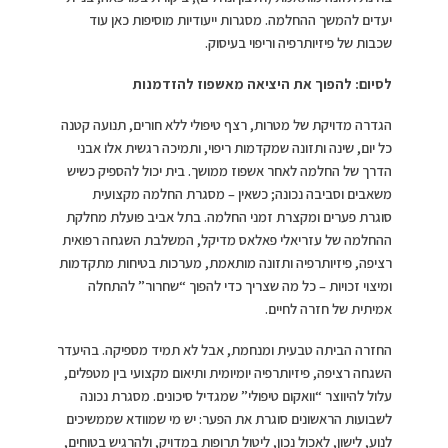
יעדים להמשך ההחלמה. מסגרות ייעודיות מוסיפות כאן עוד
שכבות של פיזיותרפיה וריפוי בעיסוק.
לסיום: להפוך את היציאה מאשפוז להזדמנות
הגדרה מדויקת של מטרות, רצף טיפולי ללא חורים, תנועה קטנה
כל יום, שינה ותזונה שמקדמות ריפוי, ותמיכה רגשית אלו אבני
הדרך של החלמה לאחר אשפוז ממושך. בית יכול להספיק כשיש
משאבים וסביבה נכונה; כשאין – מסגרת החלמה מקצועית
סוגרת פערים ומקצרת זמני החלמה. בתל אביב פועלת מחלקת
ההחלמה של עזריאלי פאלאס מדיקל, המשלבת השגחה רפואית
רציפה, פיזיותרפיה ותזונה מותאמת, מערכות בטיחות מתקדמות
ומיצוי זכויות – כל מה שצריך כדי להפוך “שחרור” להתחלה
אמיתית של חזרה לחיים.
החזרה הביתה טבעית ומנחמת, אבל לא תמיד מספיקה. בהיעדר
השגחה רציפה, פיזיותרפיה יומיומית ותיאום מקצועי בין מטפלים,
עלול להיווצר “וואקום טיפולי” שמגדיל סיכונים. מסגרת נכונה
לשבועות הראשונים סוגרת את הפער: יש מי שמוודא שממשיכים
לנוע, לישון, לאכול נכון, ליטול תרופות במדויק, ולהרגיש בטוחים,