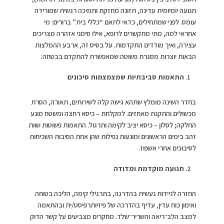
תנועה יומיומית עדינה, תזונה מחזקת ותמיכה רגשית שמורידה
עומס. לפני שמתחילים, כדאי לתאם “כללי בית” ברורים: מי
אחראי למה, מתי מתקשרים לרופא, אילו סימני אזהרה מצריכים
עצירה, ואיך מודדים התקדמות. על בסיס זה, ארבע ההמלצות
הבאות יוצרות מסגרת פשוטה שמאפשרת להתקדם בבטחה:
התאמות סביבתיות שמצמצמות סיכונים
בחדר השינה מומלץ שתהא גישה קלה לשירותים, תאורה, הסרת
מכשולים והתקנת מאחזים. למקלחת – כיסא רחצה ומשטח מונע
החלקה; לסלון – כיסא יציב לקימה ותרגול. התאמות פשוטות שוות
זהב בימים הראשונים ומונעות נפילות שהן אחת הסיבות השכיחות
לסיבוכים אחרי אשפוז.
תנועה מוקדמת ומדודה
החזרה לניידות נעשית בהדרגה, בתרגילי קימה, הליכה בטוחה
ואימון כוח עדין, עדיף בהדרכה של פיזיותרפיסט/ית ובהתאמה
למצב הלב־ריאה והשריר־שלד. מחקרים מצביעים על קשר הדוק