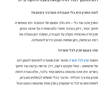
למה הסכין היא כלי העבודה המרכזי במטבח
?
הסכין אינה עוד כלי – היא הלב הפועם של המטבח. היא מאפשרת
חיתוך מהיר, דיוק בעיבוד חומרי גלם ושמירה על איכות המזון.
סכין חדה ואיכותית מקלה על העבודה, חוסכת זמן ומעלה את
רמת הבטיחות, כיוון שפחות מאמץ נדרש להפעלתה.
מהי בעצם סכין לכל מטרה
?
המונח
סכין לכל מטרה
מתאר סכין שנועדה להתאים למגוון רחב
של שימושים – החל מקיצוץ ירקות, דרך פריסת גבינות ועד חיתוך
בשרים. היא אינה מתמחה בתחום אחד בלבד, אלא נועדה להיות
פתרון נוח ורב־תכליתי. מדובר בכלי מושלם לבשלנים חובבים,
לסטודנטים או לכל מי שמעוניין בסכין אחת שתעשה כמעט הכול.
סוגי סכינים והשימושים השונים
לצד סכין לכל מטרה, קיימים סוגים רבים נוספים: