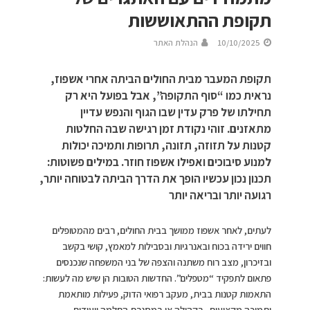
תקופת ההתאוששות
10/10/2025
הנהלת האתר
תקופת המעבר מבית החולים הביתה אחרי אשפוז,
נראית כמו “סוף התקופה”, אבל בפועל היא רק
תחילתו של פרק עדין שבו הגוף והנפש עדיין
מתאזנים. זוהי נקודת זמן רגישה שבה החלטות
קטנות על תזוזה, תזונה, תרופות ותמיכה יכולות
למנוע סיבוכים ואפילו אשפוז חוזר. במילים פשוטות:
תכנון נכון עכשיו הופך את הדרך הביתה לבטוחה יותר,
רגועה יותר ובריאה יותר
לעתים, לאחר אשפוז ממושך בבית החולים, רבים מהמטופלים
חווים ירידה בכוח ובאנרגיות ובסבילות למאמץ, קושי בקשב
ובזיכרון, מצב רוח משתנה והצפה של בני המשפחה שנכנסים
פתאום לתפקיד “מטפלים”. החדשות הטובות הן שיש מה לעשות:
התאמות קטנות בבית, מעקב רפואי הדוק, פעילות מותאמת
ותמיכה מקצועית -בקהילה או במסגרת החלמה ייעודית,