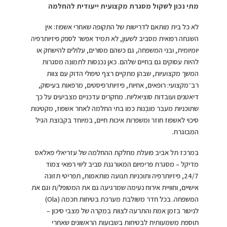
מתי נכון לשקול מסגרת מקצועית ייעודית להחלמה
לא כל בית מותאם לדרישות של התקופה שאחרי אשפוז: אין
השגחה רפואית מסביב לשעון, לא תמיד אפשר לספק פיזיותרפיה
יומיומית, ובני המשפחה, גם כשהם מסורים, עלולים להישחק או
להיות עסוקים גם בחיים שלהם. כאן נכנסות לתמונה מסגרות
המשך מקצועיות, שבהן מתקיים רצף טיפולי הדוק עם צוות
רב־מקצועי: רופאים, אחיות, פיזיותרפיסטים, מרפאות בעיסוק,
דיאטנים ועובדות סוציאליות. מחקרים עדכניים מצביעים על כך
שתוכניות מעבר מובְנות כמו בתי החלמה לאחר אשפוז, מקטינות
סיכוי לאשפוז חוזר ומשפרות איכות חיים, במיוחד בקבוצת הגיל
המבוגרת.
במרכז תל אביב פועלת מחלקת ההחלמה של עזריאלי פאלאס
מדיקל – מסגרת פרימיום המאורגנת סביב ליווי רפואי צמוד
24/7, פיזיותרפיה ותוכניות תנועה מותאמות, תפריטי תזונה
אישיים, וחוויית אירוח נעימה שמרגיעה גם את המטופל/ת וגם את
המשפחה. בכל חדר משולבת מערכת בטיחות חכמה (Ola)
לניטור בזמן אמת והתרעה לצוות במקרה של מצבי סיכון –
תוספת משמעותית לבטיחות בשבועות הראשונים שאחרי