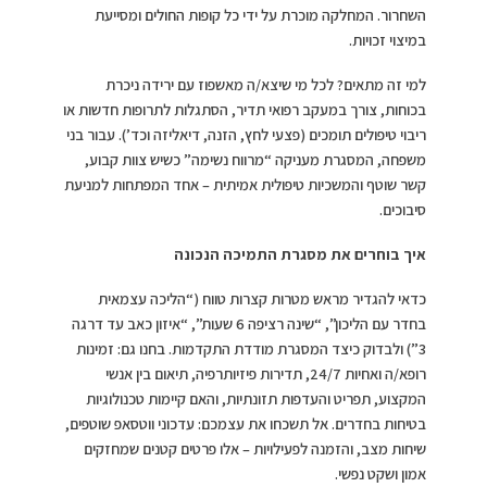
השחרור. המחלקה מוכרת על ידי כל קופות החולים ומסייעת
במיצוי זכויות.
למי זה מתאים? לכל מי שיצא/ה מאשפוז עם ירידה ניכרת
בכוחות, צורך במעקב רפואי תדיר, הסתגלות לתרופות חדשות או
ריבוי טיפולים תומכים (פצעי לחץ, הזנה, דיאליזה וכד’). עבור בני
משפחה, המסגרת מעניקה “מרווח נשימה” כשיש צוות קבוע,
קשר שוטף והמשכיות טיפולית אמיתית – אחד המפתחות למניעת
סיבוכים.
איך בוחרים את מסגרת התמיכה הנכונה
כדאי להגדיר מראש מטרות קצרות טווח (“הליכה עצמאית
בחדר עם הליכון”, “שינה רציפה 6 שעות”, “איזון כאב עד דרגה
3”) ולבדוק כיצד המסגרת מודדת התקדמות. בחנו גם: זמינות
רופא/ה ואחיות 24/7, תדירות פיזיותרפיה, תיאום בין אנשי
המקצוע, תפריט והעדפות תזונתיות, והאם קיימות טכנולוגיות
בטיחות בחדרים. אל תשכחו את עצמכם: עדכוני ווטסאפ שוטפים,
שיחות מצב, והזמנה לפעילויות – אלו פרטים קטנים שמחזקים
אמון ושקט נפשי.