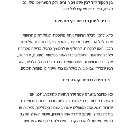
בין תפקוד ירוד לבין אשפוזים חוזרים, ולכן תנועה יומיומית, גם
קצרה, היא טיפול ושיקום לכל דבר.
ניהול יומן תרופות נקי מטעויות
כדאי להכין טבלת תרופות אחת מוסכמת, לנהל “תיק תרופות”
אחיד לכל הגורמים המטפלים, ולשקול ביקורת תרופות על מנת
הלבין האם להפחית, להחליף או להמשיך כרגיל: בדיקה מסודרת
של כל התרופות והתוספים כדי לאתר כפילויות, מינונים, תדירויות,
שילוב בין תרופות ותופעות לוואי. מעבר מבית החולים לבית, הוא
רגע שברירי שבו טעויות כאלה נפוצות, ויישור קו מפחית סיכונים.
תמיכה רגשית וקוגנטיבית
כאן מדובר בשגרה שמחזירה תחושת מסוגלות: תכנון יום,
משימות קטנות עם הצלחות, פעילויות חברתיות עדינות ושיחות
שחרור רגשי. אצל מטופלים ששהו באשפוז במחלקות פנימיות או
בטיפול נמרץ, מעקב מסודר אחר הזיכרון, איכות השינה והמצב
הרגשי מאפשר לזהות מוקדם בעיות ולתת להן מענה מתאים.