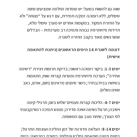
שווה גם להשוות בפועל: יש מוסדות החלמה שמציעים פחות
טיפולים, ללא רופא/ה זמין/ה תמידית, עם דגש על “מנוחה” ולא
על החזרת תפקוד. במקומות אחרים יש מערך טיפולי מלא,
תדירות פיזיותרפיה גבוהה ותמיכה רב מערכתית – הבדלים
שמורגשים מאוד בקצב החזרה לשגרה.
דוגמה לשגרת 14 הימים הראשונים (ניתנת להתאמה
אישית)
ימים 1-3:
ביקור רופא/ה ראשוני; בדיקת תרופות ויצירת “רשימה
אחידה”; הערכת פיזיותרפיה ומטרות קצרות טווח; התאמות
בטיחות בבית/בחדר; ניטור סימנים מדאיגים (חום, אודם, כאב
שאינו נשלט).
ימים 4-7:
הליכות קצרות פעמיים־שלוש ביום; תרגילי קימה
וישיבה; תרגול נשימה ושינה סדירה; מפגש תמיכה רגשי/קבוצתי
לפי הצורך; שיחת מצב עם המשפחה.
ימים 8-14:
העלאה מדורגת של זמן ההליכה ועוצמת התרגול;
בחינת תזונה מותאמת (חלבון ונוזלים); ביקורת במרפאה; בניית