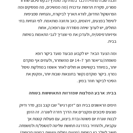
הכנה טובה מתחילה כבר במחלקה. מומלץ לבקש סיכום שחרור
מפורט, סקירת תרופות עדכנית (מה ממשיכים, מה מפסיקים ומה
הפרוטוקול החדש), לוודא תאריך לביקורת, והנחיות ספציפיות
לטיפול בפצעים, זיהומים, כאב ותזונה מותאמת. לפי הנחיות בתי
החולים, יש לערוך שיחה מסודרת עם רופא/ה, אחות
ופיזיותרפיסט/ית, ולעדכן את מי שצריך לגבי התאמות בטיחות
בבית.
ומה הצעד הבא? יש לקבוע מבעוד מועד ביקור רופא
משפחה/גריאטר תוך 7–14 יום מהשחרור, ולעתים אף מוקדם
יותר, במיוחד בקשישים או חולים לאחר אשפוז במחלקות טיפול
נמרץ. ביקור מוקדם נקשר בתוצאות טובות יותר, ומקטין את
הסיכוי לביקור חוזר במיון .
בבית: ארבע המלצות שמזרזות התאוששות בטוחה
הימים הראשונים בבית הם “זמן רגיש” שבו קצב נכון, סדר ודיוק
מונעים סיבוכים ומקצרים את הדרך חזרה לשגרה. זה הזמן
לבנות שגרת יום פשוטה וברת ביצוע, עם פעולות קטנות אך
עקביות, ולהחזיר בהדרגה תחושת שליטה למטופל/ת ולמשפחה.
חשוב לשלב בין בטיחות (מניעת נפילות וטעויות במינוני תרופות),