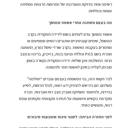
רשימה אחת מדויקת ומעודכנת של התרופות הרצויות מפחיתה
טעויות וכפילויות.
מה בעצם משתנה אחרי אשפוז ממושך
אשפוז ממושך גורם לעיתים בסופו לירידה תפקודית בקרב
המטופל, שינויים קוגניטיביים ואתגרים רגשיים שמופיעים או
מוחמרים בעקבות האשפוז. בקרב שורדי טיפול נמרץ, התופעה
מוכרת בשם PICS וכוללת פגיעה בכוח, בזיכרון, בריכוז ובמצב
הרוח. ההשלכות אינן שוליות: ירידה תפקודית נקשרה באופן
מובהק לעלייה בסיכון לאשפוז חוזר ולתמותה.
לצד הקושי הזה, בני המשפחה בעצמם עוברים “החלמה”
משלהם: הם נדרשים להחזיק ידע רפואי, לנהל תרופות, לסייע
בניידות, ולהישמר משחיקה ואובדן מצב רוח ואנרגיות. הכרה
מוקדמת בקשיים והישענות על תמיכה מקצועית מקטינים עומס
רגשי, ומעשיים כאחד.
לפני החזרה הביתה: לסגור פינות שמונעות סיבוכים