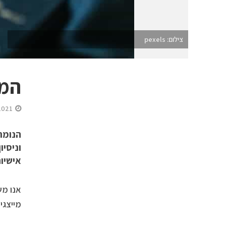
צילום: pexels
המס
2021
הנומר
וניסיו
אישיות
מייצגי