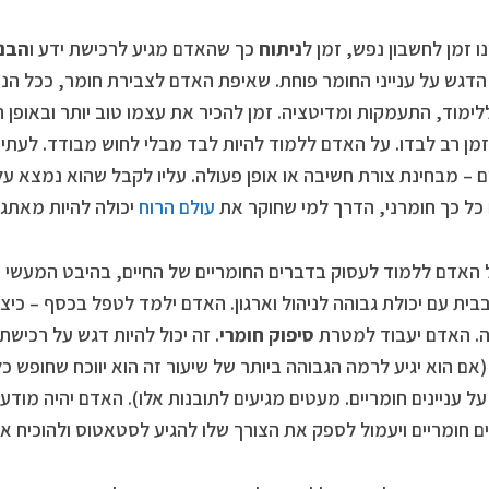
ניתוח
כך שהאדם מגיע לרכישת ידע ו
הבנ
הדגש על ענייני החומר פוחת. שאיפת האדם לצבירת חומר, ככל הנ
לימוד, התעמקות ומדיטציה. זמן להכיר את עצמו טוב יותר ובאופן 
זמן רב לבדו. על האדם ללמוד להיות לבד מבלי לחוש מבודד. לעתי
 – מבחינת צורת חשיבה או אופן פעולה. עליו לקבל שהוא נמצא על 
כל כך חומרני, הדרך למי שחוקר את
עולם הרוח
יכולה להיות מאתגר
ל האדם ללמוד לעסוק בדברים החומריים של החיים, בהיבט המעשי
בבית עם יכולת גבוהה לניהול וארגון. האדם ילמד לטפל בכסף – כי
. האדם יעבוד למטרת
סיפוק חומרי
. זה יכול להיות דגש על רכישת 
 (אם הוא יגיע לרמה הגבוהה ביותר של שיעור זה הוא יווכח שחופש כ
על עניינים חומריים. מעטים מגיעים לתובנות אלו). האדם יהיה מוד
ם חומריים ויעמול לספק את הצורך שלו להגיע לסטאטוס ולהוכיח את 