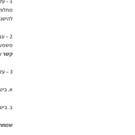
1 – על האדם לדעת לייחד את עצמו מן האחרים ולהכיר ב
מתלות
להישגי
2 – ע
משמעות
קשר
עם
3 – על האדם כפרט וכקבוצה לגלות את יכולת
א. ביט
ב. ביט
שמחת 