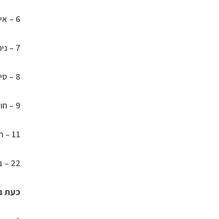
6 – איזון, אחריות, אהבה.
7 – ניתוח, הבנה.
8 – סיפוק חומרי.
9 – חוסר אנוכיות, הומניטאריות.
11 – הארה.
22 – בנאי החיים.
כעת נ