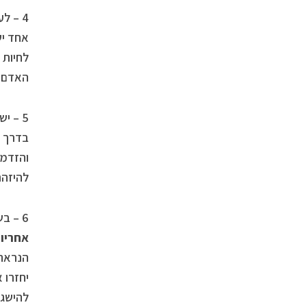
4 – לעיתים החיים מוליכים אותנו למחוזות פחות משמחים. לעיתים על האדם להתמודד עם
אחד יש
לחיות 
האדם ל
5 – יש זמן שנועד להתרחבות, להתמודדות עם
בדרך כ
והזדמנ
להיזהר
6 – בשיעור זה על האדם ללמוד להעניק אהבה והרמוניה, סימפטיה והבנה, הגנה ו
אחריו
הנראה 
יחזרו א
להישגי