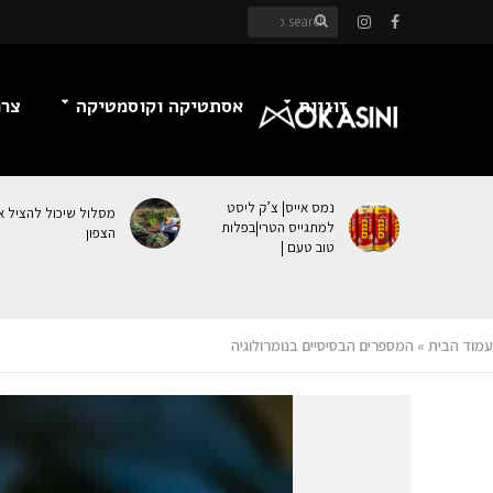
זוגיות
אסתטיקה וקוסמטיקה
צרכ
נמס אייס| צ’ק ליסט
מסלול שיכול להציל א
למתגייס הטרי|בפלות
הצפון
טוב טעם |
עמוד הבית
»
המספרים הבסיסיים בנומרולוגיה