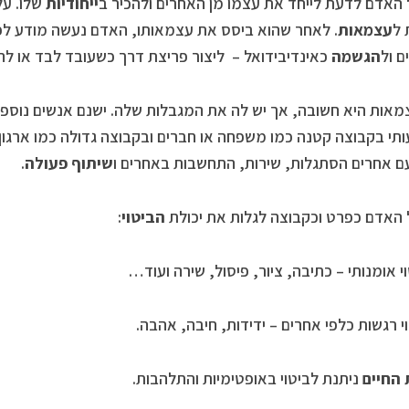
ייחודיות
שלו. על
 ל
עצמאות
. לאחר שהוא ביסס את עצמאותו, האדם נעשה מודע לפו
ם ול
הגשמה
כאינדיבידואל – ליצור פריצת דרך כשעובד לבד או לה
צמאות היא חשובה, אך יש לה את המגבלות שלה. ישנם אנשים נוספים
י בקבוצה קטנה כמו משפחה או חברים ובקבוצה גדולה כמו ארגון 
 אחרים הסתגלות, שירות, התחשבות באחרים ו
שיתוף פעולה
.
הביטוי
:
וי אומנותי – כתיבה, ציור, פיסול, שירה ועוד…
וי רגשות כלפי אחרים – ידידות, חיבה, אהבה.
החיים
ניתנת לביטוי באופטימיות והתלהבות.