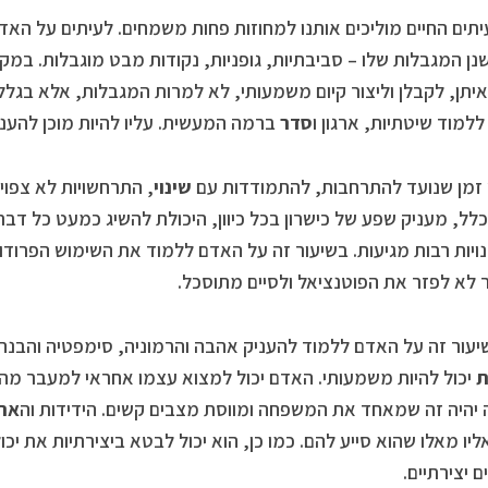
נן המגבלות שלו – סביבתיות, גופניות, נקודות מבט מוגבלות. במקו
איתן, לקבלן וליצור קיום משמעותי, לא למרות המגבלות, אלא בגלל
למוד שיטתיות, ארגון ו
סדר
ברמה המעשית. עליו להיות מוכן להענ
שינוי
, התרחשויות לא צפוי
לל, מעניק שפע של כישרון בכל כיוון, היכולת להשיג כמעט כל דבר
ויות רבות מגיעות. בשיעור זה על האדם ללמוד את השימוש הפרודו
 לא לפזר את הפוטנציאל ולסיים מתוסכל.
ת
יכול להיות משמעותי. האדם יכול למצוא עצמו אחראי למעבר מה
יהיה זה שמאחד את המשפחה ומווסת מצבים קשים. הידידות וה
אה
ליו מאלו שהוא סייע להם. כמו כן, הוא יכול לבטא ביצירתיות את יכול
ם יצירתיים.