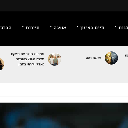
נות
חיים באיזון
אופנה
תיירות
הברנז
סמסונג חגגה את השקת
ת
פרשת ראה
סדרת ה-Z8 בטורניר
פאדל יוקרתי בסביון