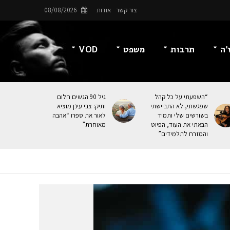
צור קשר
אודות
08/08/2026
’ה
תרבות
משפט
VOD
“השפעתי על כל קהל
גיל 90 הגשים חלום
שפגשתי, לא התביישתי
ותיק: צבי עינן מוציא
בשורשים שלי ותמיד
לאור את ספרו “אהבה
הבאתי את העוּד, הפיוט
מאוחרת”
והמזרח לתלמידים”