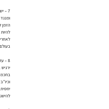
7 – ישנו זמן לחשבון נפש, זמן ל
ומנגד 
הזמן ל
להיות 
לאחרים
בעולם 
8 – ע
ירגיש 
בחכמה
וכיו”ב
יחסית 
להישגי