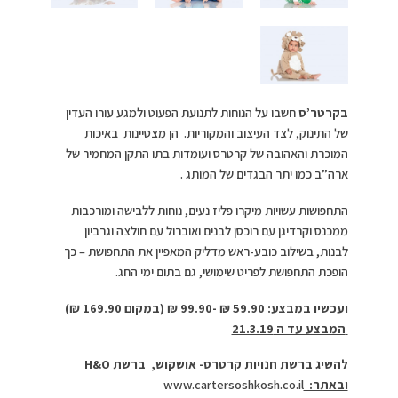
בקרטר’ס
חשבו על הנוחות לתנועת הפעוט ולמגע עורו העדין
של התינוק, לצד העיצוב והמקוריות. הן מצטיינות באיכות
המוכרת והאהובה של קרטרס ועומדות בתו התקן המחמיר של
ארה”ב כמו יתר הבגדים של המותג .
התחפושות עשויות מיקרו פליז נעים, נוחות ללבישה ומורכבות
ממכנס וקרדיגן עם רוכסן לבנים ואוברול עם חולצה וגרביון
לבנות, בשילוב כובע-ראש מדליק המאפיין את התחפושת – כך
הופכת התחפושת לפריט שימושי, גם בתום ימי החג.
ועכשיו במבצע: 59.90 ₪ -99.90 ₪ (במקום 169.90 ₪)
המבצע עד ה 21.3.19
להשיג ברשת חנויות קרטרס- אושקוש, ברשת
H&O
ובאתר:
www.cartersoshkosh.co.il