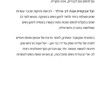
גם לנשים וגם לגברים, אינה מקרית.
יעל אבקסיס וענת לב-אדלר
– לביאות ותיקות שכבר עשרות
שנים פועלות ביחד ולחוד למען נשים במצוקה. נפגשו לפני 15
שנים במקלט לנשים מוכות ומאז נקשרו בעשייה למען נשים
מוחלשות בחברה הישראלית.
במחצית אוקטובר האחרון, לאחר הרצח של אנגווץ וואסה ויומיים
לפניה של עליזה שפק על ידי בני זוגן – יעל וענת הרגישו שהן
חייבות לעשות מעשה. יחד עם חברתן הקרימינולוגית רונית
לב-ארי ובעזרת נשים מתנדבות, הן הוציאו מאות נשים לעשרות
מוקדים ברחבי הארץ, כדי להעלות למודעות הציבורית את
הצורך הדחוף במציאת פתרון.
מכאן התגלגל כדור השינוי לכדי תנועה גדולה של נשים שהפכו
עולמות והפסיקו לשתוק. נשים שיצאו לרחובות, ששבתו מעבודה
למשך יממה, שנלחמו בוועדות בכנסת וששטפו את השיח הציבורי
בהבנה שחייבים לשנות את המציאות וכמובן לגייס למאבק גם
גברים.
לדברי ענת לב אדלר ויעל אבקסיס
: רצח הוא מקרה קיצון