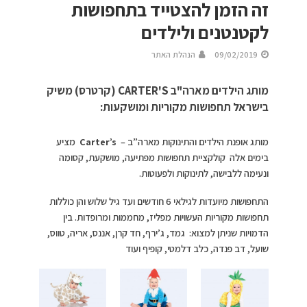
זה הזמן להצטייד בתחפושות
לקטנטנים ולילדים
09/02/2019
הנהלת האתר
מותג הילדים מארה"ב CARTER'S (קרטרס) משיק
בישראל תחפושות מקוריות ומושקעות:
מותג אופנת הילדים והתינוקות מארה”ב –
Carter’s
מציע
בימים אלה קולקציית תחפושות מפתיעה, מושקעת, קסומה
ונעימה ללבישה, לתינוקות ולפעוטות.
התחפושות מיועדות לגילאי 6 חודשים ועד גיל שלוש והן כוללות
תחפושות מקוריות העשויות מפליז, מחממות ומרופדות. בין
הדמויות שניתן למצוא: גמד, ג’ירף, חד קרן, אננס, אריה, טווס,
שועל, דב פנדה, כלב דלמטי, קופיף ועוד