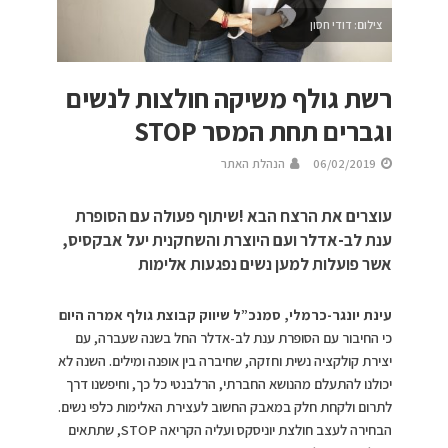
צילום: דודי חסון
רשת גולף משיקה חולצות לנשים
וגברים תחת המסר STOP
06/02/2019
הנהלת האתר
עוצרים את הרצח הבא !שיתוף פעולה עם הסופרת
ענת לב-אדלר ועם היוצרת והשחקנית יעל אבקסיס,
אשר פועלות למען נשים נפגעות אלימות
עינת יונגר-כרמלי, סמנכ”ל שיווק קבוצת גולף אמרה היום
כי החיבור עם הסופרת ענת לב-אדלר החל בשנה שעברה, עם
יצירת קולקציה נשית וחזקה, שחיברה בין אופנה ומילים. השנה לא
יכולנו להתעלם מהנושא החברתי, הרלבנטי כל כך, וחיפשנו דרך
לתרום ולקחת חלק במאבק החשוב לעצירת האלימות כלפי נשים.
הבחירה לעצב חולצת יוניסקס ועליה הקריאה STOP, שתתאים