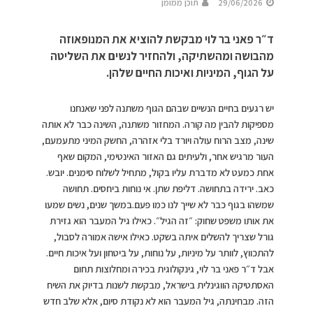
29/06/2026
תוכן ממומן
ד״ר פאני בר לוי מבקשת להוציא את המנופאוזה
מהבושה ומהשתיקה, ולהחזיר לנשים את השליטה
על הגוף, המיניות ואיכות החיים שלהן.
יש רגעים בחיים הנשיים שבהם הגוף משתנה לפני שאנחנו
מספיקות להבין מה קורה. המחזור משתנה, השינה כבר לא אותה
שינה, מצב הרוח עולה ויורד בלי אזהרה, החשק המיני מתעמעם,
העור מרגיש אחר, ולעיתים גם האזור האינטימי, המקום שאף
אחת כמעט לא מדברת עליו בקול, מתחיל לשלוח סימנים. יובש.
כאב. ירידה בתחושה. דליפת שתן. אי נוחות ביחסים. תחושה
שמשהו בגוף כבר לא שייך לנו כמו פעם.במשך שנים, נשים שמעו
את אותו משפט שחוק: ״זה הגיל״. כאילו גיל המעבר הוא גזירת
גורל שצריך להשלים איתה בשקט. כאילו אישה אמורה לסבול,
להתכווץ, לוותר על מיניות, על נוחות, על ביטחון ועל איכות חיים.
אבל ד״ר פאני בר לוי, גינקולוגית בכירה ומחלוצות תחום
האסתטיקה הווגינלית בישראל, מבקשת לשנות בדיוק את השיח
הזה. מבחינתה, גיל המעבר הוא לא נקודת סיום, אלא שלב חדש