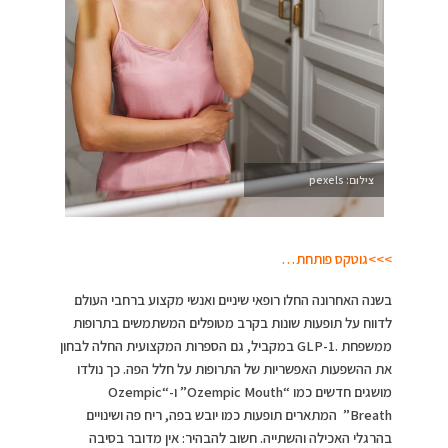
צילום: pexels
>>>גוטקס פותחת…
בשנה האחרונה החלו רופאי שיניים ואנשי מקצוע ברחבי העולם
לדווח על תופעות שונות בקרב מטופלים המשתמשים בתרופות
ממשפחת .GLP-1 במקביל, גם הספרות המקצועית החלה לבחון
את ההשפעות האפשריות של התרופות על חלל הפה. כך נולדו
מושגים חדשים כמו “Ozempic Mouth” ו-“Ozempic
Breath” המתארים תופעות כמו יובש בפה, ריח פה ושינויים
בהרגלי האכילה והשתייה. חשוב להבהיר: אין מדובר בסיבה