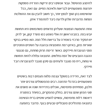
להימנע מהטיפול. עבור אנשים רבים זריקות ההרזיה מספקות
יתרונות משמעותיים לבריאות ולאיכות החיים. עם זאת, ככל
שהשימוש בהן הופך לנפוץ יותר, כך חשוב להבין גם את ההשלכות
הפחות מדוברות שלהן ולדעת כיצד להתמודד איתן.
אחת התופעות הנפוצות שעליהן מדווחים משתמשים היא תחושת
יובש בפה. במבט ראשון זה אולי נשמע כמו מטרד קטן, אך לרוק
יש תפקיד מרכזי בשמירה על בריאות חלל הפה. הוא מסייע בניקוי
שאריות מזון, באיזון רמת החומציות ובהגנה על השיניים והחניכיים
מפני הצטברות חיידקים. כאשר זרימת הרוק פוחתת, גם מנגנוני
ההגנה הטבעיים של הפה נחלשים. התוצאה עלולה להיות תחושת
אי נוחות, ריח פה מוגבר ולעיתים גם סיכון מוגבר להצטברות רובד
חיידקי.
לצד זאת, הירידה במשקל עצמה מלווה פעמים רבות בשינויים
משמעותיים בהרגלי התזונה. רבים מהמטופלים צורכים יותר
חלבון, מפחיתים פחמימות, אוכלים בתדירות שונה או משנים את
סוגי המזון שהם צורכים. בחלק מהמקרים, במיוחד במסגרת
דיאטות דלות פחמימות, עשויים להופיע שינויים בריח הנשימה
כתוצאה מתהליכים מטבוליים טבעיים בגוף. מדובר בתופעה