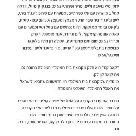
ירוק, מיץ גויאבה וליים, מריר ופירותי/52 ₪;
בנגקוק מיול,
וודקה
קטל 1 מושרית עם עלי כפיר ליים, מנוערת עם סירופ ג’ינג’ר ביתי,
ליים וג’ינג’ר ביר פיבר טרי, חמצמץ ומעקצץ/50 ₪;
עכו- טוקיו,
ג’ין עכו וביטר ממזקקת יוליוס נכתשים עם בזיל תאי ומנוערים עם
סאקה אונומה קראקוץ’, ליים וגרידת אגוז מוסקט, ירקרק
ומריר/52 ₪;
טום יאם מרגריטה,
טקילה דון חוליו בלאנקו
מבושמת בתבליני “סמון פאי” טריים, פייר פראנד וליים, עשבוני
ופיקנטי/58 ₪.
“קאב קם” הוא חלק מקבוצת בית תאילנדי המכילה בתוכה גם
את קואה קון לק.
מייסדיה של קבוצת בית תאילנדי היו הראשונים שהביאו לישראל
את האוכל התאילנדי האוטנטי והמסורתי.
הם בנו את ערכי הקבוצה על DNA של אווירה קולינרית המבוססת
על חומרי גלם תאילנדים טריים שחלקם מגדלים בעלי הקבוצה
בחווה באופן פרטי, חלקם מיובאים באופן פרטי וחומרי גלם
המוכנים במקום בעבודת יד, כגון חלב קוקוס, אטריות אורז, בצק
וכו’.