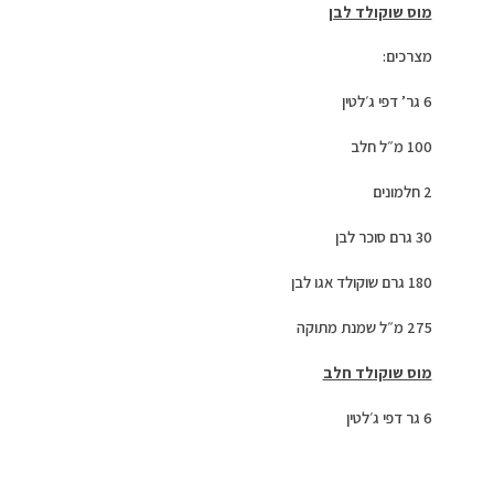
מוס שוקולד לבן
מצרכים:
6 גר’ דפי ג׳לטין
100 מ״ל חלב
2 חלמונים
30 גרם סוכר לבן
180 גרם שוקולד אגו לבן
275 מ״ל שמנת מתוקה
מוס שוקולד חלב
6 גר דפי ג׳לטין
100 מ״ל חלב