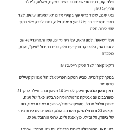
פלה קם,
דג ים טרי שאנחנו כובשים במקום, שאלוט, ג’ינג’ר
וחריף/32 ₪;
גאי יאנג,
שיפוד כרעי עוף בקארי אדום תאי שאנחנו עושים, לצד
רוטב תמרינדי חריף/32 ₪;
מיאנג פלה,
נתחי לברק צלוי בתוך
שתי סירות חסה
ועלי “שיאפו”, למון גראס, עלי ריח טריים, קשיו ותמרינדי/48 ₪;
לאב נאה,
סלט בקר חריף עם חלקי פנים בתיבול “איסן”, נענע,
כוסברה
ו”קאו קואה” לצד סטיקי רייס/72 ₪
בנוסף לקולינריה, מציע המקום תפריט אלכוהול מגוון וקוקטיילים
מרעננים:
דאון טאון מנהטן-
וויסקי לפרוייג 10 מעושן וברבן וויילד טרקי 81
מעורבבים עם אנטיקה פורמולה וסירופ תבליני פאלו של אניס,
ציפורן ופלפל אנגלי, מעושן וארומטי/62 ₪;
סבאיי סבאיי,
רום
זקאפה 23 ורום פלנטיישן מושרה באננס, מנוערים עם סירופ ביתי
של ציפורן, הל וצ’ילי, מיץ אננס וליים, טרופי ומתובל/56 ₪;
באן תאי,
מחווה שלנו לאחות הגדולה. עם ג’ין, קמפרי, שרטרז