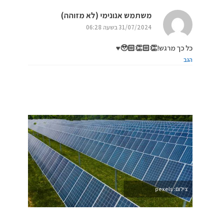
משתמש אנונימי (לא מזוהה)
31/07/2024 בשעה 06:28
כל כך מרגש!👏🏻👏🏻🥹♥️
הגב
צילום: pexels