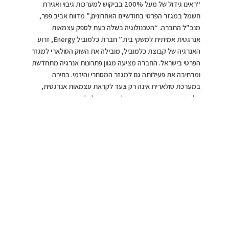
“ראינו גידול של מעל 200% בביקוש למערכות גיבוי ואגירת
חשמל במגזר הפרטי בחודשיים האחרונים,” מדווח אביב פפר,
מנכ”ל החברה. “הטכנולוגיה בשלה כעת לספק עצמאות
אנרגטית אמיתית למשקי בית.” חברת כלמוביל Energy, זרוע
האנרגיה של קבוצת כלמוביל, מובילה את השוק הסולארי למגזר
הפרטי בישראל. החברה מציעה מגוון פתרונות אנרגיה מתחדשת
ומרחיבה את פעילותה גם למגזר המסחרי והיזמי. בחירה
במערכת סולארית אינה רק צעד לקראת עצמאות אנרגטית,
אלא גם השקעה חכמה המשלבת רווח כלכלי עם תרומה
סביבתית משמעותית.
צילום: pexels