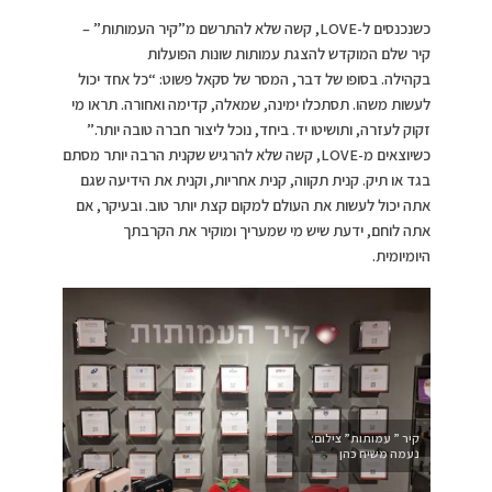
כשנכנסים ל-LOVE, קשה שלא להתרשם מ”קיר העמותות” –
קיר שלם המוקדש להצגת עמותות שונות הפועלות
בקהילה. בסופו של דבר, המסר של סקאל פשוט: “כל אחד יכול
לעשות משהו. תסתכלו ימינה, שמאלה, קדימה ואחורה. תראו מי
זקוק לעזרה, ותושיטו יד. ביחד, נוכל ליצור חברה טובה יותר.”
כשיוצאים מ-LOVE, קשה שלא להרגיש שקנית הרבה יותר מסתם
בגד או תיק. קנית תקווה, קנית אחריות, וקנית את הידיעה שגם
אתה יכול לעשות את העולם למקום קצת יותר טוב. ובעיקר, אם
אתה לוחם, ידעת שיש מי שמעריך ומוקיר את הקרבתך
היומיומית.
קיר ” עמותות” צילום:
נעמה משיח כהן