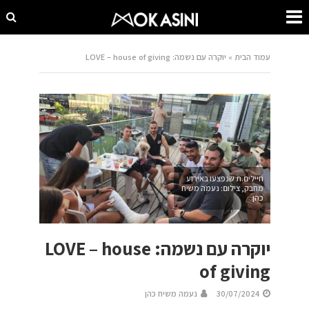
עמוד הבית
»
יוקרה עם נשמה: LOVE – house of giving
חיילים.ת שנפצעו באירוע
מחבק, צילום: נעמה משיח
כהן
יוקרה עם נשמה: LOVE – house
of giving
30/07/2024
נעמה משיח כהן