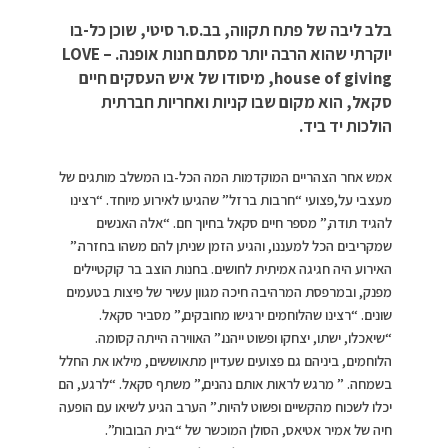
בלב ליבה של פתח תקווה, בב.ס.ר סיטי, שוכן כל-בו
יוקרתי שהוא הרבה יותר מסתם חנות אופנה. LOVE –
house of giving, מיסודו של איש העסקים חיים
סקאל, הוא מקום שבו קניות ואחריות חברתית
הולכות יד ביד.
אמש אחר הצהריים המוקדמות המה הכל-בו המשלב מותגים של
מעצבי על,פצועי “חרבות ברזל” שהגיעו לאירוע מיוחד. “רצינו
להגיד תודה,” מספר חיים סקאל בחיוך חם. “אלה האנשים
שמקריבים הכל למעננו, והגיע הזמן שניתן להם משהו בחזרה.”
האירוע היה חגיגה אמיתית לחושים. בחנות הוצב בר קוקטיילים
מפנק, ובמרפסת המרהיבה חיכה מגוון עשיר של פיצות בטעמים
שונים. “רצינו שהלוחמים ירגישו מחובקים,” מסביר סקאל.
“שיאכלו, ישתו, יצחקו ופשוט ייהנו.” האווירה הייתה קסומה.
הלוחמים, ביניהם גם פצועים שעדיין מתאוששים, מילאו את החלל
בשמחה. ” מרגש לראות אותם נהנים,” משתף סקאל. “לרגע, הם
יכלו לשכוח מהקשיים ופשוט להיות.” הערב הגיע לשיאו עם הופעה
חיה של אמיר אטיאס, הסולן המוכשר של “בית הבובות”.