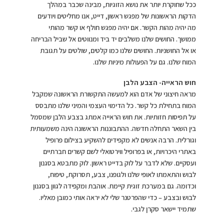
ככל שחוקרת יותר את נושא הזוגיות, מבינה שכבר במהלך
הדקות הראשונות של מפגש ראשון, דייט, אנו מחליטים ויודעים
מה יהיה מהות הקשר. אם יהיה מפגש חולף או קשר מהותי
ממושך. החושים שלנו משלבים יד ביד ומנווטים אל שביל הבריחה
או אל החושניות. החושים שלנו כמו קלטים, שולטים על תגובת
המוח שלנו. גם על הפעולות מיניות שלנו.
חוש הראייה- הצבע הלבן
מראה חיצוני של אדם הוא למעשה התקשורת הראשונה שמקבל
המוח בתחילת כל קשר. כל הדימוי העצמי והמיני שלנו מתבסס
על תפיסות חזותיות. את חוש הראייה אמתג בצבע הלבן שמסמל
בין השאר התחלה חדשה. ההתבוננות הראשונה הינה משמעותית
וגורלית. הרבה אנשים לא מקפידים להשקיע בצילום פרופיל
באתרי היכרויות, או בפרופיל ווירטואלי לשם קשרים חברתיים
ועסקיים. שלא לדבר על לוק בדייט ראשון. לוק מתבטא בסגנון
לבוש והתאמתו לאופי שלנו ולגופנו, צבע, תסרוקת, טיפוח,
וכדומה. גם במערכת זוגית קיימת. אוהבת ומקפידה לגוון בסגנון
לבוש ובצבע – כדי שהפרטנר שלי לא יראה אותי כמובן מאליו.
שתמיד יישאר סקרן לגבי.