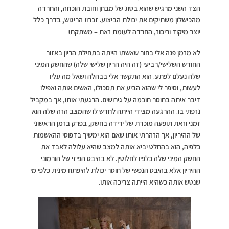
הצד השני מרגיש שהוא בסוג של מבחן וחובת הוכחה, והחרדה
מהכישלון משתיקים את יכולת הביצוע. זכרו! הריגוש, בדרך כלל
יוצר מיקוד וריכוז, החרדה לעומת זאת – משתקת!
לא מזמן פנה אלי בחור שאשתו הייתה בתחילת הריון באזור
החודש השלישי/רביעי (זה היה הריון שלישי שלה) שהחשק המיני
שלה נעלם לפתע. הוא התקשר אלי בבהלה ושאל מה עליו
לעשות, וסיפר לי שהוא הביע את תסכולו, האשים אותה ואפילו
דיבר איתה בחוסר חוכמה על גירושים. הרגעתי אותו, אך במקביל
נזפתי בו. ההרגעה מצידי הייתה לחדש לו שהמצב הזה שלה הוא
זמני וזאת תופעה מוכרת של ירידה בחשק, בפרק בזמן הראשוני
של ההיריון, אך הזהרתי אותו שאם הוא ימשיך בדפוסי ההאשמות
כלפיה, הוא בהחלט יביא אותה למצב שהיא עלולה לאבד את
החשק המיני שלה כלפיו לחלוטין. לא בהיבט הפיזי של הורמוני
ההיריון אלא בהיבט הנפשי של חוסר יכולת להיפתח מינית כלפי מי
שנטש אותה כשהיא הייתה צריכה אותו.