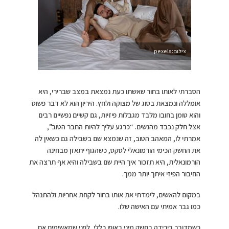
צילום:pexels
הסברתי לאותו בחור שאשתו כעת נמצאת במצב שברירי, היא
אומללה ונמצאת בסוג של מצוקה ולחץ. היריון הוא לא דבר פשוט
והוא טומן בחובו מלבד מגבלות פיזיות, גם קשיים נפשיים רבים
אצל חלק נכבד מהנשים. “כרגע עליך להיות החבר הטוב”,
אמרתי לו, המאהב הטוב, זה שנמצא שם בשבילה גם כשאין לה
את החשק הכימי הורמונאלי לסקס, כשהגוף יתאזן מבחינה
הורמונאלית, היא תזכור איך היית שם בשבילה והיא אף תרצה את
החיבור הפיזי איתך יותר ממך.
במקום להאשים, לימדתי את אותו בחור לקחת אחריות ולהתנהל
כמו גבר אמיתי עם האישה שלו.
כשמדובר בירידה בחשק מיני באופן כללי, לפני שמאשימים את