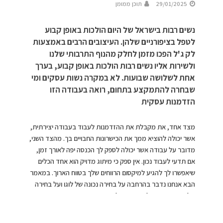
29/01/2025
תוכן ממומן
נשים רבות בישראל של היום הולכות באופן קבוע
לטפל בציפורניים שלהן. העיצובים הרבים באמצעות
לק ג'ל הפכו מזמן לחלק מהנוף התרבותי שלנו
ולשירות אליו נשים רבות הולכות באופן קבוע, בערך
אחת לשלושה שבועות. לא במקרה נשות עסקים ומי
שבחרה להתמקצע בתחום, רואה בעבודה הזו
הזדמנות עסקית
מצד אחד, את מקבלת את ההזדמנות לעבוד בעבודה יצירתית,
אשר יכולה להוציא ממך את הכישרונות החבויים בך. מהצד השני,
מדובר על עבודה אשר יכולה לספק לך הכנסה יפה לאורך זמן,
אם תדעי לעבוד נכון. אין ספק כי מיתוג מדויק הוא אחד הכלים
שיאפשרו לך להגיע למיקסום הרווחים שלך בטווח הארוך. במאמר
הבא אנחנו נדבר בהרחבה על בחירה נכונה של לוגו ועל בחירה
של שפה עיצובית לעסק. אז בלי הקדמות נוספות, בואי נכנס
בעובי הקורה.