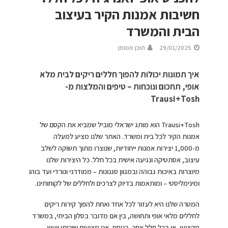
חשיבות אמנות הקיר בעיצוב
הבית והמשרד
29/01/2025
תוכן ממומן
איך תמונות יכולות להפוך חללים ריקים לבית מלא
אופי, תחכום ונוכחות – טיפים והמלצות מ-
Trausi+Tosh
Trausi+Tosh הוא מותג ישראלי מוביל שמביא את הקסם של
אמנות הקיר לכל בית ומשרד. האתר שלנו מציע למעלה
מ-1,000 יצירות אמנות ייחודיות, שנוצרו מתוך תשוקה לשלב
עיצוב, אסתטיקה ונגיעה אישית בכל חלל. כל היצירות שלנו
מיוצרות באיכות גבוהה ובמגוון סגנונות – ממודרני ונורדי ועד בוהו
ומינימליסטי – ומותאמות בדיוק לצרכים ולחללים של לקוחותינו.
המטרה שלנו היא לעזור לכל אחד ואחת להפוך קירות ריקים
לחללים מלאי אופי ותחושה, בין אם מדובר בסלון הביתי, במשרד
מקצועי, או בכל חלל אחר. בנוסף, אנו מציעים שירותי ייעוץ