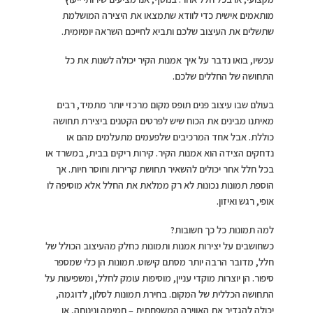
מותאמים אישית כדי לוודא שתמצאו את היצירה המושלמת
שתשלים את העיצוב שלכם ותביא לחייכם השראה יומיומית.
עכשיו, בואו נדבר על איך אמנות הקיר יכולה לשנות את כל
התחושה של החללים שלכם.
בעולם שבו עיצוב פנים תופס מקום מרכזי יותר מתמיד, רבים
מאיתנו מבינים את הכוח שיש לפרטים הקטנים ביצירת תחושה
כוללת. אבל אחד המרכיבים שלפעמים מתעלמים מהם או
נדחקים הצידה הוא אמנות הקיר. קירות ריקים בבית, במשרד או
בכל חלל אחר יכולים להשאיר תחושת קרירות וחוסר חיות. אך
הוספת תמונות נכונות לא רק ממלאת את החלל אלא מוסיפה לו
אופי, רגש ואיזון.
למה תמונות כל כך חשובות?
כשחושבים על יצירות אמנות ותמונות כחלק מהעיצוב הכולל של
חלל, מדובר הרבה יותר מסתם קישוט. תמונות הן כלי שמספר
סיפור. הן יוצרות מוקדי עניין, מוסיפות עומק לחלל, ומשפיעות על
התחושה הכללית של המקום. בחירת תמונות לסלון, לדוגמה,
יכולה להגדיר את האווירה המשפחתית – חמימה ונינוחה, או