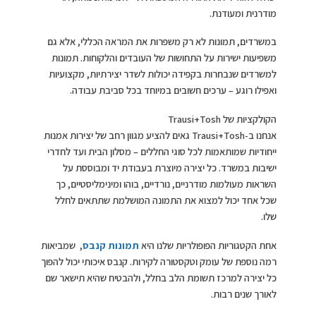
מודרנית ומעודנת.
במשרדים, תמונות לא רק משפרות את המראה הכללי, אלא גם
משפיעות ישירות על התחושות של העובדים והלקוחות. תמונות
למשרדים שנבחרות בקפידה יכולות לשדר יצירתיות, מקצועיות
ואפילו רוגע – ערכים חשובים במיוחד בכל סביבת עבודה.
הקולקציות של Trausi+Tosh
אנחנו ב-Trausi+Tosh גאים להציע מגוון רחב של יצירות אמנות
ייחודיות שמותאמות לכל סוגי החללים – מסלון הבית ועד לחדרי
ישיבות במשרד. כל יצירה מיוצרת בעבודת יד ומבוססת על
השראות מעולמות מודרניים, נורדיים, בוהו ומינימליסטיים, כך
שכל אחד יכול למצוא את התמונה המושלמת שתתאים לחלל
שלו.
אחת הקטגוריות הפופולריות שלנו היא
תמונות קנבס
, שמביאות
רמה נוספת של עומק וטקסטורה לקירות. קנבס איכותי יכול להפוך
כל יצירה למרכז תשומת הלב בחלל, ולהבטיח שהיא תישאר שם
לאורך שנים רבות.