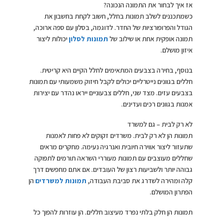
אז איך לבחור את התמונה הנכונה?
כשמתכננים לשלב תמונות בחלל, חשוב לקחת בחשבון את
הגודל והפרופורציות של החדר. לדוגמה, בסלון עם ספה ארוכה,
תמונה אופקית אחת או שילוב של
תמונות לסלון
יכולות ליצור
איזון מושלם.
בנוסף, בחירה בצבעים המתאימים לחלל הקיים היא קריטית.
חללים בגוונים נייטרליים יכולים לקבל חיזוק משמעותי עם תמונות
בצבעים עזים. מצד שני, חללים צבעוניים ייראו נהדר עם יצירות
אמנות בגוונים רכים ועדינים.
לא רק לבית – גם למשרד
תמונות הן לא רק לבית. משרדים זקוקים לא פחות לאמנות
שתעזור ליצור אווירה חיובית ואנרגיה נעימה. מחקרים מראים
שחללים מעוצבים עם תמונות מעוררי השראה תורמים לתפוקה
גבוהה יותר ולשביעות רצון של העובדים. אם אתם מחפשים דרך
קלה ומהירה לשדרג את סביבת העבודה,
תמונות למשרדים
הן
הפתרון המושלם.
תמונות הן חלק בלתי נפרד מעיצוב חללים. הן עוזרות להפוך כל