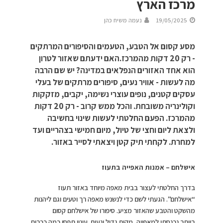
מרכז הארץ
19/05/2025
נעמה משיח כהן
מסע קסום אל הטבע, הטעמים והסיפורים המרתקים
- רק 20 דקות מהמרכז.האם ידעתם שאזור לטרון
הוא אחד האזורים הנפלאים במדינה? יש שם הרבה
מה לעשות - אוויר נעים, סיפורים מרתקים של בעלי
עסקים קטנים, נופים עוצרי נשימה, יקבים, מזקקות
וקולינריה משובחת. והכל ממש קרוב - רק 20 דקות
מהמרכז. הפעם החלטתי לעשות שינוי בחשיבה
ולצאת ליום וחצי של טיול, מיום חמישי בצהריים ועד
למחרת. לקחתי תיק קטן ויצאתי לסייר באזור.
אישלחם – אמנות האפייה בתעוז
בדרך החלטתי לעצור בבית מאפה מיוחד באזור תעוז
“אישלחם”. הגעתי לשם כדי לנשנש מאפה רך וטעים וגם ליהנות
מהשקט והטבע שהאזור מציע. סיפורו של אישלחם קסום
ביותר.נכנסתי למאפייה, מקום גדול ונעים. עיניי תפסו כמה ככרות