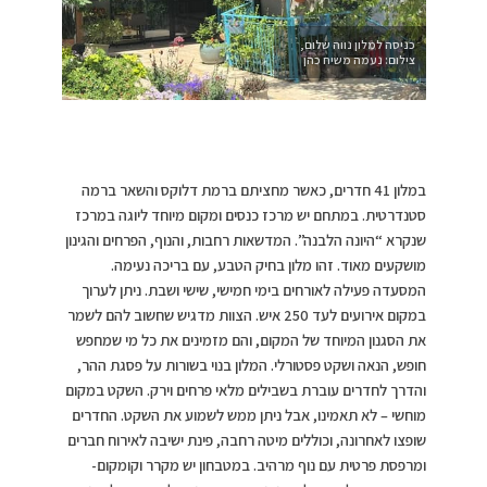
כניסה למלון נווה שלום,
צילום: נעמה משיח כהן
במלון 41 חדרים, כאשר מחציתם ברמת דלוקס והשאר ברמה
סטנדרטית. במתחם יש מרכז כנסים ומקום מיוחד ליוגה במרכז
שנקרא “היונה הלבנה”. המדשאות רחבות, והנוף, הפרחים והגינון
מושקעים מאוד. זהו מלון בחיק הטבע, עם בריכה נעימה.
המסעדה פעילה לאורחים בימי חמישי, שישי ושבת. ניתן לערוך
במקום אירועים לעד 250 איש. הצוות מדגיש שחשוב להם לשמר
את הסגנון המיוחד של המקום, והם מזמינים את כל מי שמחפש
חופש, הנאה ושקט פסטורלי. המלון בנוי בשורות על פסגת ההר,
והדרך לחדרים עוברת בשבילים מלאי פרחים וירק. השקט במקום
מוחשי – לא תאמינו, אבל ניתן ממש לשמוע את השקט. החדרים
שופצו לאחרונה, וכוללים מיטה רחבה, פינת ישיבה לאירוח חברים
ומרפסת פרטית עם נוף מרהיב. במטבחון יש מקרר וקומקום-