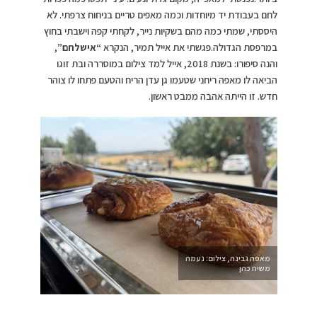
לחם בעבודת יד מיוחדות וכמה מאפים טריים בניחוח צרפתי. לא
היססתי, שמתי כמה מהם בשקיות נייר, לקחתי קפה וישבתי בחוץ
במרפסת הגדולה.פגשתי את אייל תמיר, הנקרא
“אישלחם”
,
והנה סיפורו: בשנת 2018, אייל למד צילום במוסררה ובת זוגו
הביאה לו מאפה ריחני שטעמו גן עדן הריח והטעם פתחו לו צוהר
חדש. זו הייתה אהבה ממבט ראשון.
מאפה גבינה, צילום: נעמה
משיח כהן