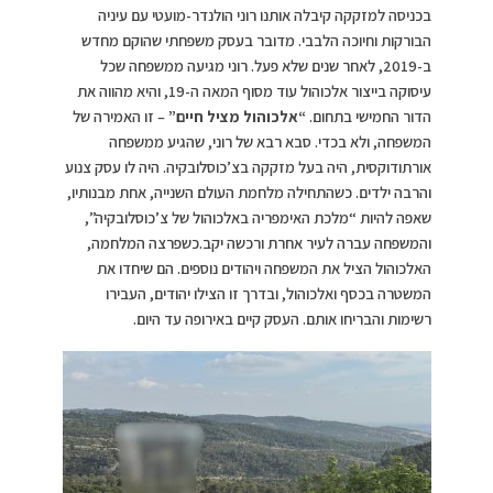
בכניסה למזקקה קיבלה אותנו רוני הולנדר-מועטי עם עיניה
הבורקות וחיוכה הלבבי. מדובר בעסק משפחתי שהוקם מחדש
ב-2019, לאחר שנים שלא פעל. רוני מגיעה ממשפחה שכל
עיסוקה בייצור אלכוהול עוד מסוף המאה ה-19, והיא מהווה את
הדור החמישי בתחום.
“אלכוהול מציל חיים”
– זו האמירה של
המשפחה, ולא בכדי. סבא רבא של רוני, שהגיע ממשפחה
אורתודוקסית, היה בעל מזקקה בצ’כוסלובקיה. היה לו עסק צנוע
והרבה ילדים. כשהתחילה מלחמת העולם השנייה, אחת מבנותיו,
שאפה להיות “מלכת האימפריה באלכוהול של צ’כוסלובקיה”,
והמשפחה עברה לעיר אחרת ורכשה יקב.כשפרצה המלחמה,
האלכוהול הציל את המשפחה ויהודים נוספים. הם שיחדו את
המשטרה בכסף ואלכוהול, ובדרך זו הצילו יהודים, העבירו
רשימות והבריחו אותם. העסק קיים באירופה עד היום.