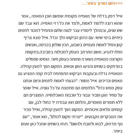
>>>היום הארוך ביותר…
אייל דפק בדלת של מאפייה מקומית שמשם הוכן המאפה , אמר
שהוא רוצה ללמוד לאפות, ולמד את כל רזי האפייה. הוא עבד שם
שש שנים, ובמהלך לימודיו עבר לנווה שלום והתחיל למכור לחמים
ביתיים בימי שישי. עם הזמן הביקוש הלך וגדל. אייל מצא צריף
קטן והחל לאפות פעמיים בשבוע, הכין שולחן בכניסה, ואנשים
החלו להגיע. משם התרחב העסק למכולות בסביבה.בתקופת
הקורונה המאפייה נשארה פתוחה כעסק חיוני. הוסיפו ספסלים
במרחקים בטוחים והגיעו המון אנשים. המקום הפך למעין קהילה.
המאפייה גדלה ובעקבות הביקוש התפתחה לבית קפה המציע גם
מאפים וכריכים. אייל מספר: “הגעתי לאפות לחמים וכיום אנחנו
עסק ממש גדול”.הלחמים הם מחמצת על כל גווניה. אייל שומר
על מחיר הוגן וסביר עבור כל שכבות האוכלוסייה. המוצרים הם
ללא חומרים משמרים, והלחם הוא עבודת יד כחול-לבן, עם
קמחים מלאים איכותיים. המקום הפך למעין קהילה, ואייל מכיר
את המבקרים הקבועים. “יצרתי מקום לכולם”, הוא אומר, “עם
נוף מדהים, לבוא ולשבת ולנשום”. תהיו בטוחים שהכל כאן טעים
ביותר.