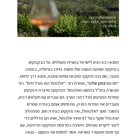
מזקקת הולנדר נוף
מהמרפסת, צילום: נעמה
משיח כהן
הסבא רבא הגיע לישראל באוניית מעפילים. על הבקבוקים
במזקקה מופיעה תמונה שלו משנת 1941 באיטליה, במחנה
מעצר, שם בנה מזקקה מחביות ופחים שמצא, ומצא דרך לחיות.
“
זה הניצחון שלנו
“, אומרת רוני. “אלכוהול הוא מציל חיים”. רוני
הוכשרה בחו”ל בתחום האלכוהול. המזקקה מייצרת תזקיקים
מפירות המגיעים מכל רחבי הארץ. הם עובדים עם חקלאים רבים,
מעבדים את הפירות כמו יין, מתסיסים אותם בעזרת שמרים
(הסוכר הופך לאלכוהול), ואז מזקקים בעזרת חום. מהתהליך
יוצא נוזל שקוף בעל 87 אחוזי אלכוהול, אותו הם מדללים כדי
ליצור ליקרים טעימים. הישיבה במרפסת המזקקה מדהימה, עם
נוף פתוח שמעורר השראה. אסור לפספס את המקום – הנאה