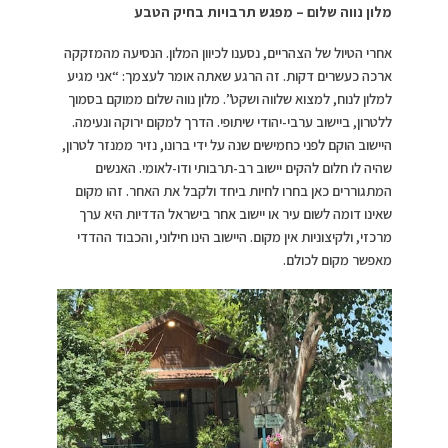
מלון נווה שלום – מפגש תרבויות בחיק הטבע
אחרי הטיול של הצהריים, נסענו לכיוון המלון. הנסיעה מהמזקקה
ארכה כעשרים דקות. זה הרגע שאתה אומר לעצמך: “אני מגיע
למלון לנוח, למצוא שלווה ושקט”. מלון נווה שלום ממוקם בסמוך
ללטרון, ביישוב ערבי-יהודי שיתופי. הדרך למקום ירוקה ונעימה.
היישוב הוקם לפני כחמישים שנה על ידי ברונו, נזיר ממנזר לטרון,
שהיה לו חלום להקים יישוב רב-תרבותי ודו-לאומי. האנשים
המתגוררים כאן בחרו לחיות ביחד ולקבל את האחר. זהו מקום
שאינו דומה לשום עיר או יישוב אחר בישראל הדדיות היא ערך
מרכזי, ולקיצוניות אין מקום. היישוב הינו חילוני, והכבוד ההדדי
מאפשר מקום לכולם.