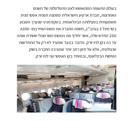
בעולם התעופה המתאושש לאט מהטלטלות של השנים
האחרונות, חברת ארקיע הישראלית מסמנת תפנית אסטרטגית
משמעותית בפעילותה הבינלאומית. בטקס חגיגי שנערך השבוע
בטרמינל 3 בנתב”ג, חשפה החברה את מטוס האיירבוס A330-
200 החדש שלה, אשר יחליף את המטוס הפורטוגלי ששירת אותה
עד כה בקו לניו יורק. מדובר בצעד שמעיד לא רק על התחדשות
טכנולוגית, אלא על חזון רחב יותר שמציבה החברה בשוק
הטיסות הבינלאומי, ובמיוחד בקו האסטרטגי לניו יורק.
מחלקת העסקים ארקיע
צילום: רפי דלויה