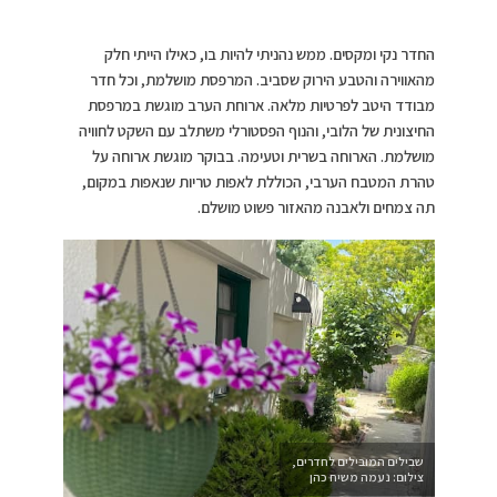
החדר נקי ומקסים. ממש נהניתי להיות בו, כאילו הייתי חלק
מהאווירה והטבע הירוק שסביב. המרפסת מושלמת, וכל חדר
מבודד היטב לפרטיות מלאה. ארוחת הערב מוגשת במרפסת
החיצונית של הלובי, והנוף הפסטורלי משתלב עם השקט לחוויה
מושלמת. הארוחה בשרית וטעימה. בבוקר מוגשת ארוחה על
טהרת המטבח הערבי, הכוללת לאפות טריות שנאפות במקום,
תה צמחים ולאבנה מהאזור פשוט מושלם.
שבילים המובילים לחדרים,
צילום: נעמה משיח כהן