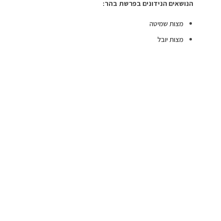
הנושאים הנידונים בפרשת בהר:
מצות שמיטה
מצות יובל
מצות “אל תונו”: אסור להונות
גאולת קרקעות
גאולת בתים
ערי הלויים
איסור הלוואה בריבית
יהודי המוכר עצמו לעבד ליהודי
יהודי המוכר עצמו לעבד לגוי
מצות שמיטה
הפרשה מתחילה במצות שמיטה. לאחר שש שנים של עבודה