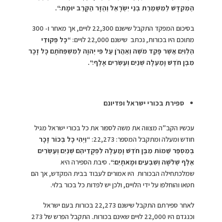
הַמִּקְדָּשׁ לְמִשְׁמֶרֶת בְּנֵי יִשְׂרָאֵל וְהַזָּר הַקָּרֵב יוּמָת׃
“
.
בסיכום המפקד התקבל שישנם 22,300 לויים, אך מאחר ו- 300
מתוכם היו בכורות, נכתב שישנם 22,000 לויים:
“
כָּל פְּקוּדֵי
הַלְוִיִּם אֲשֶׁר פָּקַד מֹשֶׁה וְאַהֲרֹן עַל פִּי יְהוָה לְמִשְׁפְּחֹתָם כָּל זָכָר
מִבֶּן חֹדֶשׁ וָמַעְלָה שְׁנַיִם וְעֶשְׂרִים אָלֶף׃
“
.
ספירת בכורי ישראל ופדיונם
עכשיו הקב”ה מצווה את משה לספור את כל בכורי ישראל מגיל
חודש ומעלה ומתקבל המספר: 22,273:
“
וַיְהִי כָל בְּכוֹר זָכָר
בְּמִסְפַּר שֵׁמוֹת מִבֶּן חֹדֶשׁ וָמַעְלָה לִפְקֻדֵיהֶם שְׁנַיִם וְעֶשְׂרִים
אֶלֶף שְׁלֹשָׁה וְשִׁבְעִים וּמָאתָיִם׃
“
.
סיבת הספירה היא
שמלכתחילה הבכורות היו אמורים לעבוד בבית המקדש, אך הם
חטאו והוחלפו על ידי הלויים, ולכן יש לפדות כל בכור בלוי.
לאחר ספירתם התקבל שישנם 22,273 בכורות בעם ישראל
וכנגדם היו 22,000 לויים שאינם בכורות. התקבל הפרש של 273