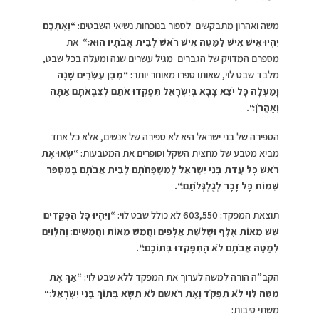
משה ואהרון מתבקשים לספור בנוכחות נשיאי השבטים:
“
וְאִתְּכֶם
יִהְיוּ אִישׁ אִישׁ לַמַּטֶּה אִישׁ רֹאשׁ לְבֵית אֲבֹתָיו הוּא׃
“
את
מספרם המדויק של הגברים מגיל עשרים שנה ומעלה בכל שבט,
מלבד שבט לוי, שאותו ספרו מאוחר יותר:
“
מִבֶּן עֶשְׂרִים שָׁנָה
וָמַעְלָה כָּל יֹצֵא צָבָא בְּיִשְׂרָאֵל תִּפְקְדוּ אֹתָם לְצִבְאֹתָם אַתָּה
וְאַהֲרֹן׃
“
.
הספירה של בני ישראל היא לא ספירה של אנשים, אלא כל אחד
מביא מטבע של מחצית השקל וסופרים את המטבעות:
“
שְׂאוּ אֶת
רֹאשׁ כָּל עֲדַת בְּנֵי יִשְׂרָאֵל לְמִשְׁפְּחֹתָם לְבֵית אֲבֹתָם בְּמִסְפַּר
שֵׁמוֹת כָּל זָכָר לְגֻלְגְּלֹתָם׃
“
.
תוצאת המפקד: 603,550 לא כולל שבט לוי:
“
וַיִּהְיוּ כָּל הַפְּקֻדִים
שֵׁשׁ מֵאוֹת אֶלֶף וּשְׁלֹשֶׁת אֲלָפִים וַחֲמֵשׁ מֵאוֹת וַחֲמִשִּׁים׃ וְהַלְוִיִּם
לְמַטֵּה אֲבֹתָם לֹא הָתְפָּקְדוּ בְּתוֹכָם׃
“.
הקב”ה הורה למשה לערוך את המפקד ללא שבט לוי:
“
אַךְ אֶת
מַטֵּה לֵוִי לֹא תִפְקֹד וְאֶת רֹאשָׁם לֹא תִשָּׂא בְּתוֹךְ בְּנֵי יִשְׂרָאֵל׃
“
משתי סיבות: