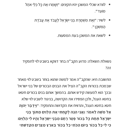
לוודא שכלי המשכן יהיו תקינים:
“
וְשָׁמְרוּ אֶת כָּל כְּלֵי אֹהֶל
מוֹעֵד
“
.
לשיר:
“
וְאֶת מִשְׁמֶרֶת בְּנֵי יִשְׂרָאֵל לַעֲבֹד אֶת עֲבֹדַת
הַמִּשְׁכָּן׃
“
.
לשאת את המשכן בעת המסעות.
נשאלת השאלה: מדוע הקב”ה בחר דווקא בשבט לוי לתפקיד
זה?
התשובה היא: שהקב”ה אמר למשה שהוא בוחר בשבט לוי מאחר
שבמכת בכורות הקב”ה הציל את הבנים הבכורים של בני ישראל
ובכך הוא למעשה קידש אותם. בהמשך אותם בנים בכורים חטאו
בחטא העגל, ולכן הפסידו את הקדושה, בניגוד לשבט לוי שלא
חטא בחטא העגל, והרוויח את הקדושה והתפקיד:
“
וַיְדַבֵּר יְהוָה
אֶל מֹשֶׁה לֵּאמֹר׃ וַאֲנִי הִנֵּה לָקַחְתִּי אֶת הַלְוִיִּם מִתּוֹךְ בְּנֵי
יִשְׂרָאֵל תַּחַת כָּל בְּכוֹר פֶּטֶר רֶחֶם מִבְּנֵי יִשְׂרָאֵל וְהָיוּ לִי הַלְוִיִּם׃
כִּי לִי כָּל בְּכוֹר בְּיוֹם הַכֹּתִי כָל בְּכוֹר בְּאֶרֶץ מִצְרַיִם הִקְדַּשְׁתִּי