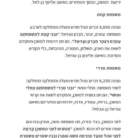
יריעות המשכן, המסך והמיתרים. נשיאם: אליסף בן-לאל.
משפחת קהת
מנתה 8,600 זכרים מגיל חודש ומעלה והתחלקה לארבע
משפחות: עמרם, יצהר, חברון ועוזיאל:
“
וּבְנֵי קְהָת לְמִשְׁפְּחֹתָם
עַמְרָם וְיִצְהָר חֶבְרוֹן וְעֻזִּיאֵל׃
“.
הם חנו דרומית למשכן ותפקידם
לשאת את הארון, השולחן, המנורה, המזבחות, כלי הקודש
והפרוכת. נשיאם: אליצפן בן-עוזיאל.
משפחת מררי
מנתה 6,200 זכרים מגיל חודש ומעלה והתחלקה התחלקה
לשתי משפחות: מחלי ומושי:
“
וּבְנֵי מְרָרִי לְמִשְׁפְּחֹתָם מַחְלִי
וּמוּשִׁי
“
.
הם חנו צפונית למשכן, ותפקידם לשאת את קרשי
המשכן, בריחיו, עמודיו, אדניו, יתדותיהם ומיתריהם נשיאם:
צוריאל בן-אביחיל.
לפני המשכן, בצד מזרח, חנו משפחות משה, אהרון ובניו והם
שמרו שזרים לא יכנסו למשכן:
“
וְהַחֹנִים לִפְנֵי הַמִּשְׁכָּן קֵדְמָה
לִפְנֵי אֹהֶל מוֹעֵד מִזְרָחָה מֹשֶׁה וְאַהֲרֹן וּבָנָיו שֹׁמְרִים מִשְׁמֶרֶת