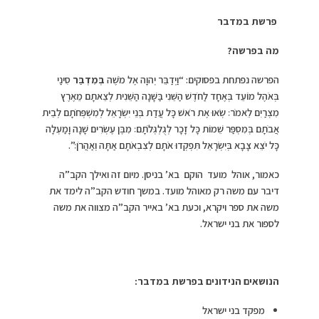
פרשת במדבר
מה בפרשה?
הפרשה נפתחת בפסוקים: “וַיְדַבֵּר יְהוָה אֶל מֹשֶׁה
בְּמִדְבַּר
סִינַי
בְּאֹהֶל מוֹעֵד בְּאֶחָד לַחֹדֶשׁ הַשֵּׁנִי בַּשָּׁנָה הַשֵּׁנִית לְצֵאתָם מֵאֶרֶץ
מִצְרַיִם לֵאמֹר׃ שְׂאוּ אֶת רֹאשׁ כָּל עֲדַת בְּנֵי יִשְׂרָאֵל לְמִשְׁפְּחֹתָם לְבֵית
אֲבֹתָם בְּמִסְפַּר שֵׁמוֹת כָּל זָכָר לְגֻלְגְּלֹתָם׃ מִבֶּן עֶשְׂרִים שָׁנָה וָמַעְלָה
כָּל יֹצֵא צָבָא בְּיִשְׂרָאֵל תִּפְקְדוּ אֹתָם לְצִבְאֹתָם אַתָּה וְאַהֲרֹן׃”.
כאמור, אוהל מועד הוקם בא’ בניסן. מיום זה ואילך הקב”ה
דיבר עם משה רק מאוהל מועד. במשך חודש הקב”ה לימד את
משה את ספר ויקרא, וכעת בא’ באייר הקב”ה מצווה את משה
לספור את בני ישראל.
הנושאים הנידונים בפרשת במדבר:
מפקד בני ישראל