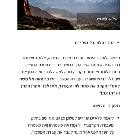
צילום: pexels
מינוי הלויים לתפקידם
כאמור, לאהרון היו ארבעה בנים: נדב, אביהוא, אלעזר ואיתמר.
נדב ואביהוא מתו כאשר הקריבו אש זרה ביום חנוכת המשכן.
נותרו אלעזר ואיתמר. הקב”ה הורה למשה לקרב אל אהרון את
שבט לוי כדי שיסייעו לו בעבודת המשכן:
“
וַיְדַבֵּר יְהוָה אֶל מֹשֶׁה
לֵּאמֹר׃ הַקְרֵב אֶת מַטֵּה לֵוִי וְהַעֲמַדְתָּ אֹתוֹ לִפְנֵי אַהֲרֹן הַכֹּהֵן
וְשֵׁרְתוּ אֹתוֹ׃
“
.
תפקידי הלויים:
לשמור שלא יכנסו זרים למשכן וכן הם מסייעים בחלק
מעבודת הקורבנות: “וְשָׁמְרוּ אֶת מִשְׁמַרְתּוֹ וְאֶת מִשְׁמֶרֶת
כָּל הָעֵדָה לִפְנֵי אֹהֶל מוֹעֵד לַעֲבֹד אֶת עֲבֹדַת הַמִּשְׁכָּן׃”.