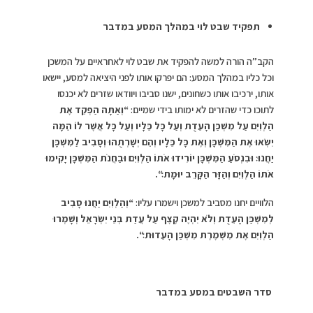
תפקיד שבט לוי במהלך המסע במדבר
הקב”ה הורה למשה להפקיד את שבט לוי לאחראיים על המשכן
וכל כליו במהלך המסע: הם יפרקו אותו לפני היציאה למסע, יישאו
אותו, ירכיבו אותו כשחונים, ישנו סביבו ויוודאו שזרים לא יכנסו
לתוכו כדי שהזרים לא ימותו בידי שמיים:
“
וְאַתָּה הַפְקֵד אֶת
הַלְוִיִּם עַל מִשְׁכַּן הָעֵדֻת וְעַל כָּל כֵּלָיו וְעַל כָּל אֲשֶׁר לוֹ הֵמָּה
יִשְׂאוּ אֶת הַמִּשְׁכָּן וְאֶת כָּל כֵּלָיו וְהֵם יְשָׁרְתֻהוּ וְסָבִיב לַמִּשְׁכָּן
יַחֲנוּ׃ וּבִנְסֹעַ הַמִּשְׁכָּן יוֹרִידוּ אֹתוֹ הַלְוִיִּם וּבַחֲנֹת הַמִּשְׁכָּן יָקִימוּ
אֹתוֹ הַלְוִיִּם וְהַזָּר הַקָּרֵב יוּמָת׃
“.
הלוויים יחנו מסביב למשכן וישמרו עליו:
“
וְהַלְוִיִּם יַחֲנוּ סָבִיב
לְמִשְׁכַּן הָעֵדֻת וְלֹא יִהְיֶה קֶצֶף עַל עֲדַת בְּנֵי יִשְׂרָאֵל וְשָׁמְרוּ
הַלְוִיִּם אֶת מִשְׁמֶרֶת מִשְׁכַּן הָעֵדוּת׃
“
.
סדר השבטים במסע במדבר