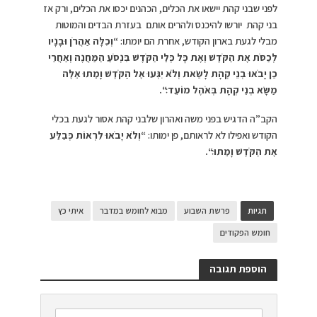
לפני שבני קהת יישאו את הכלים, הכהנים יכסו את הכלים, ורק אז
בני קהת יורשו להיכנס ולהרים אותם בעזרת הבדים והמוטות
מבלי לגעת בארון הקודש, אחרת הם יומתו:
“
וְכִלָּה אַהֲרֹן וּבָנָיו
לְכַסֹּת אֶת הַקֹּדֶשׁ וְאֶת כָּל כְּלֵי הַקֹּדֶשׁ בִּנְסֹעַ הַמַּחֲנֶה וְאַחֲרֵי
כֵן יָבֹאוּ בְנֵי קְהָת לָשֵׂאת וְלֹא יִגְּעוּ אֶל הַקֹּדֶשׁ וָמֵתוּ אֵלֶּה
מַשָּׂא בְנֵי קְהָת בְּאֹהֶל מוֹעֵד׃
“
.
הקב”ה הדגיש בפני משה ואהרון שלבני קהת אסור לגעת בכלי
הקודש ואפילו לא לראותם, פן ימותו:
“
וְלֹא יָבֹאוּ לִרְאוֹת כְּבַלַּע
אֶת הַקֹּדֶשׁ וָמֵתוּ׃
“
.
תגיות
פרשת השבוע
מבוא לחומש במדבר
איתי כץ
חומש הפקודים
הוספת תגובה