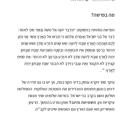
מה בפרשה?
הפרשה נפתחת בפסוקים: “וַיְדַבֵּר יְהוָה אֶל מֹשֶׁה
בְּהַר
סִינַי לֵאמֹר:
דַּבֵּר אֶל בְּנֵי יִשְׂרָאֵל וְאָמַרְתָּ אֲלֵהֶם כִּי תָבֹאוּ אֶל הָאָרֶץ אֲשֶׁר אֲנִי נֹתֵן
לָכֶם וְשָׁבְתָה הָאָרֶץ שַׁבָּת לַיהוָה: שֵׁשׁ שָׁנִים תִּזְרַע שָׂדֶךָ וְשֵׁשׁ שָׁנִים
תִּזְמֹר כַּרְמֶךָ וְאָסַפְתָּ אֶת תְּבוּאָתָהּ: וּבַשָּׁנָה הַשְּׁבִיעִת שַׁבַּת שַׁבָּתוֹן
יִהְיֶה לָאָרֶץ שַׁבָּת לַיהוָה שָׂדְךָ לֹא תִזְרָע וְכַרְמְךָ לֹא תִזְמֹר: אֵת סְפִיחַ
קְצִירְךָ לֹא תִקְצוֹר וְאֶת עִנְּבֵי נְזִירֶךָ לֹא תִבְצֹר שְׁנַת שַׁבָּתוֹן יִהְיֶה
לָאָרֶץ: ” .
עיקר ספר ויקרא עוסק בדיני הקורבנות, אך יש בו גם סדרה של
דינים במגוון תחומים המגדירים את הסמכות האלוקית המוחלטת
ושלטון השם בקרב בני ישראל. בפרשה שלפנינו שתי מצוות
עיקריות והן:
השמיטה והיובל
אותן נפרט בהמשך. הרעיון
מאחוריהן הוא שגם הארץ וגם האנשים שייכים לקב”ה.