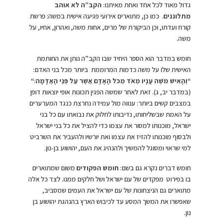
גדול מאוד לכל אחד ואחת מאיתנו:
הקב”ה לא אוהב
מתלוננים
. כמו כן, מתוארים אירועי פגיעה אישית במשה: פרשת
קורח ועדתו, וכן הביקורת של מרים, אחות משה, ואהרון, אחיו, על
משה.
חומש במדבר הוא הספר היחיד שבו הקב”ה נותן את החותמת
האישית שלו על משה כדמות המרוממת ביותר מכל בני האדם:
“
וְהָאִישׁ מֹשֶׁה עָנָיו מְאֹד מִכֹּל הָאָדָם אֲשֶׁר עַל פְּנֵי הָאֲדָמָה׃
“
(במדבר יב, ג). זאת לאחר שמשה הפגין תכונות אופי יוצאות דופן
במצבים קשים ביותר: ענווה מול עמידה נחרצת כנגד המערערים
על האמת שבשליחותו, נדיבותו לחלוק את נבואתו עם כל בני
ישראל, מוכנותו למסור את עצמו כדי להציל את כל בני ישראל
ולבסוף מוכנותו להזיז את עצמו ואת יורשיו ולהעביר את השרביט
למי שראוי ומסוגל להמשיך ולהנהיג את העם, יהושוע בן-נון.
חומש דברים נקרא גם בשם:
חומש הפקודים
משום שמתוארים
בו בפירוט מפקדים של עם ישראל ושל חלקים ממנו. לצד כל אלה
מתוארים גם הניצחונות של עם ישראל את העמים שמסביב,
שאפשרו את המשך המסע עד לכיבוש הארץ בהנהגת יהושוע בן
נון.