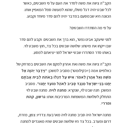
הקב”ה ציווה את משה לסדר את העם על פי השבטים, כאשר
לכל שבט יהיה דגל משלו, שהוא למעשה סמל המאפיין אותו.
הכוונה היא שבמסעם במדבר יהיה להם סדר מיוחד וקבוע.
על פי מה הסתדרו השבטים?
לפני שיעקב אבינו נפטר, הוא ברך את השבטים וקבע להם סדר
שבו ייקחו את מיטתו: שלושה שבטים בכל צד, חוץ משבט לוי.
באותו סדר הסתדרו שבטי ישראל לפני יציאתם למסע.
הקב”ה ציווה את משה ואת אהרון למקם את השבטים במרחק של
כאלפיים אמה (=כקילומטר) מסביב למשכן:
“
וַיְדַבֵּר יְהוָה אֶל
מֹשֶׁה וְאֶל אַהֲרֹן לֵאמֹר׃ אִישׁ עַל דִּגְלוֹ בְאֹתֹת לְבֵית אֲבֹתָם
יַחֲנוּ בְּנֵי יִשְׂרָאֵל מִנֶּגֶד סָבִיב לְאֹהֶל מוֹעֵד יַחֲנוּ׃
“
.
מסביב
המשכן חנה שבט לוי, שנקרא:
מחנה לויה
. מחנה שבט לוי
התחלק לשלושת המשפחות המרכיבות אותו:
גרשון, קהת
ומררי
.
מחנה ישראל היה סביב מחנה לויה מארבעת צדדיו: צפון, מזרח,
דרום ומערב. בכל צד היו שלושה שבטים שהיו מאוגדים למחנה