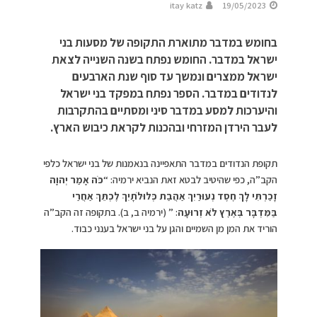
itay katz
19/05/2023
בחומש במדבר מתוארת התקופה של מסעות בני
ישראל במדבר. החומש נפתח בשנה השנייה לצאת
ישראל ממצרים ונמשך עד סוף שנת הארבעים
לנדודים במדבר. הספר נפתח במפקד בני ישראל
והיערכות למסע במדבר סיני ומסתיים בהתקרבות
לעבר הירדן המזרחי ובהכנות לקראת כיבוש הארץ.
תקופת הנדודים במדבר התאפיינה בנאמנות של בני ישראל כלפי
הקב”ה, כפי שהיטיב לבטא זאת הנביא ירמיה: “
כֹּה אָמַר יְהוָה
זָכַרְתִּי לָךְ חֶסֶד נְעוּרַיִךְ אַהֲבַת כְּלוּלֹתָיִךְ לֶכְתֵּךְ אַחֲרַי
בַּמִּדְבָּר בְּאֶרֶץ לֹא זְרוּעָה
: ” (ירמיה ב, ב). בתקופה זה הקב”ה
הוריד את המן מן השמיים והגן על בני ישראל בענני כבוד.