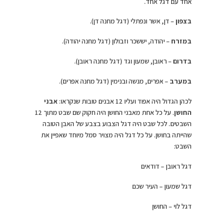
אחד עם דגל אחד.
בצפון
– דן, אשר ונפתלי (דגל מחנה דן).
במזרח
– יהודה, יששכר וזבולון (דגל מחנה יהודה).
בדרום
– ראובן, שמעון וגד (דגל מחנה ראובן).
במערב
– אפרים, מנשה ובנימין (דגל מחנה אפרים).
לכהן הגדול היה אפוד ועליו 12 אבנים טובות שנקראו:
אבני
החושן
. על כל אחת מאבני החושן היה חקוק שם שבט מתוך 12
השבטים. לכל שבט היה דגל הצבוע בצבע של האבן הטובה
שהייתה בחושן. על כל דגל היה מצויר סמל מיוחד שאפיין את
השבט:
דגל ראובן – דודאים
דגל שמעון – העיר שכם
דגל לוי – החושן