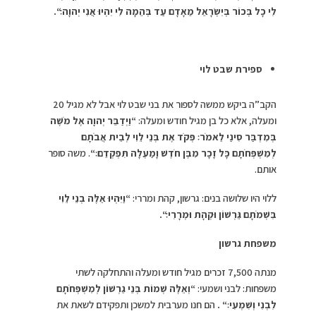
לִי כָל בְּכוֹר בְּיִשְׂרָאֵל מֵאָדָם עַד בְּהֵמָה לִי יִהְיוּ אֲנִי יְהוָה׃
“
.
ספירת שבט לוי
הקב”ה ביקש ממשה לספור את בני שבט לוי אבל לא מגיל 20
ומעלה, אלא כל בן מגיל חודש ומעלה:
“
וַיְדַבֵּר יְהוָה אֶל מֹשֶׁה
בְּמִדְבַּר סִינַי לֵאמֹר׃ פְּקֹד אֶת בְּנֵי לֵוִי לְבֵית אֲבֹתָם
לְמִשְׁפְּחֹתָם כָּל זָכָר מִבֶּן חֹדֶשׁ וָמַעְלָה תִּפְקְדֵם׃
“
. משה סופר
אותם.
ללוי היו שלושה בנים: גרשון, קהת ומררי:
“
וַיִּהְיוּ אֵלֶּה בְנֵי לֵוִי
בִּשְׁמֹתָם גֵּרְשׁוֹן וּקְהָת וּמְרָרִי׃
“
.
משפחת גרשון
מנתה 7,500 זכרים מגיל חודש ומעלה והתחלקה לשתי
משפחות: לבני ושמעי:
“
וְאֵלֶּה שְׁמוֹת בְּנֵי גֵרְשׁוֹן לְמִשְׁפְּחֹתָם
לִבְנִי וְשִׁמְעִי׃
“
.
הם חנו מערבית למשכן ותפקידם לשאת את