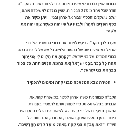
בכורות שאין כנגדם לוי שיפדה אותם. כדי לפתור מצב זה הקב”ה
הורה שכל אחד מ-273 הבכורות, שאין כנגדם לוי שיפדה אותם,
ישלם 5 שקלים והכסף יעבור אל אהרון ובניו:
“
וַיִּתֵּן מֹשֶׁה אֶת
כֶּסֶף הַפְּדֻיִם לְאַהֲרֹן וּלְבָנָיו עַל פִּי יְהוָה כַּאֲשֶׁר צִוָּה יְהוָה אֶת
מֹשֶׁה׃
“
.
מעבר לכך הקב”ה ביקש לפדות את בכורי החמורים של בני
ישראל באמצעות שה של בהמות הלויים. כל שה של לוי פדה כמה
בכורי חמורים של בני ישראל:
“
לָקַחְתָּ אֶת הַלְוִיִּם לִי אֲנִי יְהוָה
תַּחַת כָּל בְּכֹר בִּבְנֵי יִשְׂרָאֵל וְאֵת בֶּהֱמַת הַלְוִיִּם תַּחַת כָּל בְּכוֹר
בְּבֶהֱמַת בְּנֵי יִשְׂרָאֵל׃
“.
ספירת צבא המלאכה מבני קהת ומינוים לתפקיד
הקב”ה מצווה את משה ואהרון לספור במשפחת קהת את
הגברים בגילאי 30-50 כדי למנות אותם לתפקיד בעבודת
המשכן. תפקידם של בני קהת הוא לשאת את הכלים המקודשים
ביותר בזמן המסע: הארון, השולחן, המנורה, המזבחות וכלי
השרת:
“
זֹאת עֲבֹדַת בְּנֵי קְהָת בְּאֹהֶל מוֹעֵד קֹדֶשׁ הַקֳּדָשִׁים׃
“
.