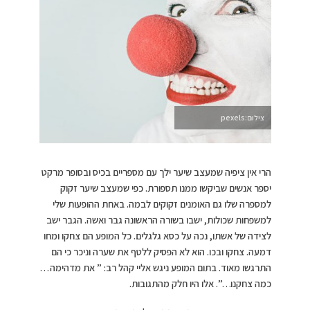
צילום:pexels
הרי אין ציפיה שמעצב שיער ילך עם מספריים בכיס ובסופר מרקט
יספר אנשים שביקשו ממנו תספורת. כפי שמעצב שיער זקוק
למספרה שלו גם האומנים זקוקים לבמה. באחת ההופעות שלי
למשפחות שכולות, ישבו בשורה הראשונה גבר ואשה. הגבר ישב
לצידה של אשתו, נכה על כסא גלגלים. כל המופע הם צחקו ומחו
דמעה. צחקו ובכו. הוא לא הפסיק ללטף את שערה וניכר כי הם
התרגשו מאוד. בתום המופע ניגש אליי קהל רב: ” את מדהימה…
כמה צחקנו…”. אלו היו חלק מהתגובות.