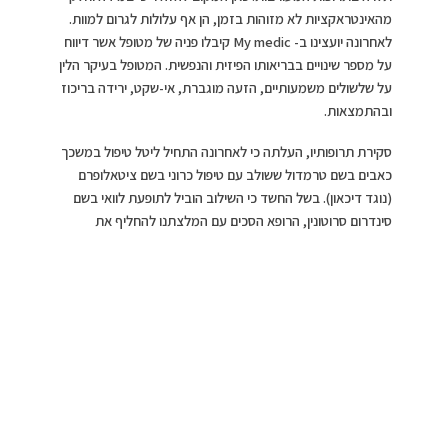
מהאינטראקציות לא מזוהות בזמן, הן אף עלולות לגרום למוות.
לאחרונה יועצינו ב- My medic קיבלו פניה של מטופל אשר דיווח
על מספר שינויים בבריאותו הפיזית והנפשית. המטופל בעיקר הלין
על שלשולים משמעותיים, הזעה מוגברת, אי-שקט, ירידה בריכוז
ובהתמצאות.
סקירת תרופותיו, העלתה כי לאחרונה התחיל ליטל טיפול במשכך
כאבים בשם טרמדול ששולב עם טיפול כרוני בשם ציטאלופרם
(נוגד דיכאון). בשל החשד כי השילוב הוביל לתופעת לוואי בשם
סינדרום סרוטונין, הרופא הסכים עם המלצתנו להחליף את
הטיפול בטרמדול בחלופה בטוחה יותר. מקרה זה ממחיש כי
ערנותו של המטופל לצד זיהוי נכון של האינטראקציה ע”י צוות
My medic, מנעו הידרדרות נוספת במצבו של המטופל והובילו
להחלטה קלינית נכונה.