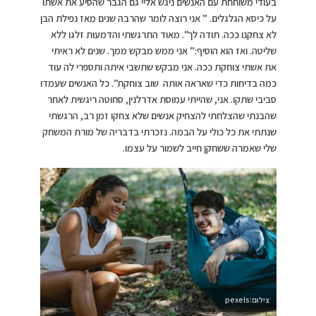
בעודי משוחחת עם האנשים ניגש אליי גם הגבר שהסיע את אשתו
על כיסא הגלגלים. ” אני רוצה לומר שהרבה שנים מאז נפילת הבן
לא צחקנו ככה. תודה לך”. מאוד התרגשתי והדמעות זלגו ללא
שליטה. ואז הוא הוסיף:” אני ממש מבקש ממך. שנים לא ראיתי
את אשתי צוחקת ככה. אני מבקש שתשבי איתה ותספרי לה עוד
כמה בדיחות כדי שאראה אותה שוב צוחקת”. כל האנשים שעמדו
סביבי שתקו. אני, שהייתי עמוסת אדרלנין, סחוטה ריגשית לאחר
שהבנתי שהצלחתי להצחיק אנשים שלא צחקו זמן רב, הרגשתי
שנתתי את כל כולי על הבמה. נזכרתי בדבריה של מורת המשחק
שלי שאמרה ששחקן חייב לשמור על עצמו.
צילום:pexels