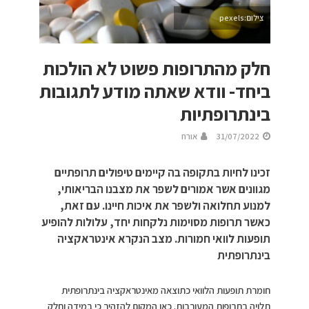
צילום:pexels
חלק מהתרופות פשוט לא הולכות
ביחד- וודא שאתה מודע לתגובות
בינתרופתיות
31/07/2022
אורח
זכינו לחיות בתקופה בה קיימים טיפולים תרופתיים
מגוונים אשר אמורים לשפר את מצבנו הבריאותי,
למנוע תחלואה ולשפר את איכות חיינו. עם זאת,
כאשר תרופות מסוימות נלקחות יחד, עלולות להופיע
תופעות לוואי חמורות. מצב הנקרא אינטראקציה
בינתרופתית
חומרת תופעות הלוואי כתוצאה מאינטראקציה בינתרופתית
תלויה בתרופות המעורבות. כאן המקום להזהיר כי במידה וחלק