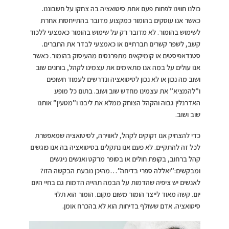
כולנו חווינו לפחות פעם אחת סיטואציה בה צחקו על חשבוננו.
כאשר אנו עוסקים בהומור כמקצוע מדובר בהתייחסות אחרת
לשימוש בהומור. לא מדובר רק על שימוש בהומור כאמצעי ללכוד
קשב, לשפר קשרים חברתיים או כאמצעי לבדר את החברים.
סטנדאפיסטים או קומיקאים מתפרנסים מהעיסוק בהומור. כאשר
אנו עולים על במה אנו מתאימים את עצמינו לקהל, בוחנים שוב
ושוב מה נכון או לא נכון לסיטואציה ונדרשים לעמוד חשופים
ו”להמציא” את עצמינו מחדש שוב ושוב. בתום כל מופע
האדרנלין גבוה והקהל הצוחק ממלא את ליבנו ו”מטעין” אותנו
שוב ושוב.
כדי להצחיק אנו זקוקים לקהל, לאווירה, לסיטואציה שמאפשרת
לכל זה להתקיים. לא פעם אנו נתקלים בסיטואציה בה אנו פוגשים
קהל ברחוב, בקופת חולים או בסופר מרקט ואנשים ניגשים
ומבקשים:”יאללה ספרי בדיחה”…מהיכן נובעת הבקשה הזו?
לאנשים יש ציפיה שהדמות על הבמה תהייה הדמות גם בחיי היום
יום. קשה מאוד לייצר הומור משום מקום. הומור הוא תלוי
סיטואציה. אדם ששולף בדיחות הוא לא בהכרח אומן.