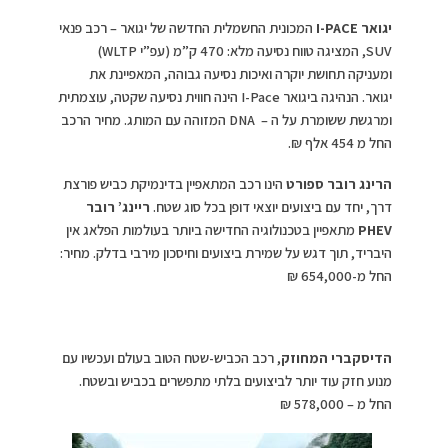
יגואר
I-PACE
המכונית החשמלית החדשה של יגואר – רכב פנאי
SUV, המציגה טווח נסיעה מלא: 470 ק”מ (עפ”י WLTP)
ומעניקה תחושת יוקרה ואיכות נסיעה גבוהה, המאפיינת את
יגואר. הנהיגה ביגואר I-Pace הינה חווית נסיעה שקטה, עוצמתית
ומרגשת ששומרת על ה – DNA המזוהה עם המותג. מחיר הרכב
החל מ 454 אלף ₪.
הרינג רובר ספורט
הינו רכב המתאפיין בדינמיקת כביש פורצת
דרך, יחד עם ביצועים יוצאי דופן בכל סוג שטח.
ריינג’ רובר
PHEV
מתאפיין בטכנולוגיה החדישה ביותר בעולמות הפלאג אין
היבריד, תוך דגש על שמירת ביצועים וחיסכון מירבי בדלק. מחיר:
החל מ-654,000 ₪
הדיסקברי המחוזק
, רכב הכביש-שטח הטוב בעולם ועכשיו עם
מנוע חזק עוד יותר לביצועים בלתי מתפשרים בכביש ובשטח.
החל מ – 578,000 ₪