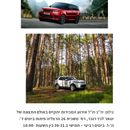
צילום : יח”צ חו”ל
צילום: יח”צ חו”ל
אירוע המכירות יתקיים באולם התצוגה של
יגואר לנד רובר, רח’ משכית 26 הרצליה פיתוח בימים ד’-
ה’-ו’. בימים רביעי – חמישי 30-31.1 בין השעות 10:00-