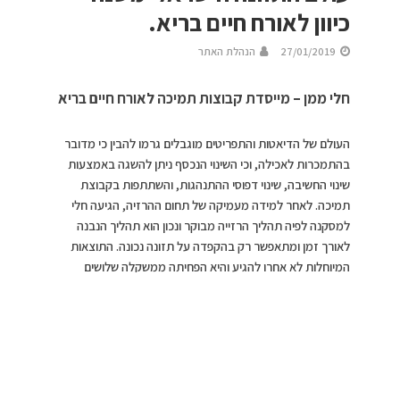
כיוון לאורח חיים בריא.
27/01/2019
הנהלת האתר
חלי ממן – מייסדת קבוצות תמיכה לאורח חיים בריא
העולם של הדיאטות והתפריטים מוגבלים גרמו להבין כי מדובר
בהתמכרות לאכילה, וכי השינוי הנכסף ניתן להשגה באמצעות
שינוי החשיבה, שינוי דפוסי ההתנהגות, והשתתפות בקבוצת
תמיכה. לאחר למידה מעמיקה של תחום ההרזיה, הגיעה חלי
למסקנה לפיה תהליך הרזייה מבוקר ונכון הוא תהליך הנבנה
לאורך זמן ומתאפשר רק בהקפדה על תזונה נכונה. התוצאות
המיוחלות לא אחרו להגיע והיא הפחיתה ממשקלה שלושים
קילוגרמים בשמונה חודשים.
לאחר הדרך שעברה והתובנות שאספה בנושא תזונה החלה חלי
את דרכה המקצועית בשנת 2000 עם קבוצת תמיכה קטנה
בסלון הביתי שלה בעכו ומאז ועד היום היא מפעילה למעלה
מ-400 קבוצות תמיכה לאורח חיים בריא שפזורות בכ-107