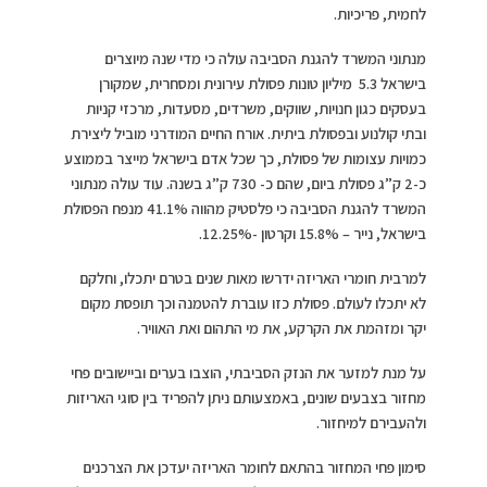
לחמית, פריכיות.
מנתוני המשרד להגנת הסביבה עולה כי מדי שנה מיוצרים
בישראל 5.3 מיליון טונות פסולת עירונית ומסחרית, שמקורן
בעסקים כגון חנויות, שווקים, משרדים, מסעדות, מרכזי קניות
ובתי קולנוע ובפסולת ביתית. אורח החיים המודרני מוביל ליצירת
כמויות עצומות של פסולת, כך שכל אדם בישראל מייצר בממוצע
כ-2 ק”ג פסולת ביום, שהם כ- 730 ק”ג בשנה. עוד עולה מנתוני
המשרד להגנת הסביבה כי פלסטיק מהווה 41.1% מנפח הפסולת
בישראל, נייר – 15.8% וקרטון -12.25%.
למרבית חומרי האריזה ידרשו מאות שנים בטרם יתכלו, וחלקם
לא יתכלו לעולם. פסולת כזו עוברת להטמנה וכך תופסת מקום
יקר ומזהמת את הקרקע, את מי התהום ואת האוויר.
על מנת למזער את הנזק הסביבתי, הוצבו בערים וביישובים פחי
מחזור בצבעים שונים, באמצעותם ניתן להפריד בין סוגי האריזות
ולהעבירם למיחזור.
סימון פחי המחזור בהתאם לחומר האריזה יעדכן את הצרכנים