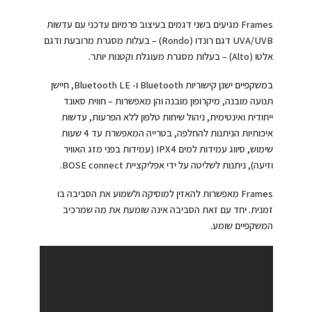
Frames מגיעים בשני דגמים בעיצוב פרמיום עדכני עם עדשות
UVA/UVB דגם רונדו (Rondo) – בעלות מסגרת מרובעת ודגם
אלטו (Alto) – בעלות מסגרת מעוגלת וקטנות יותר.
במשקפיים ישנן קישוריות Bluetooth ו- Bluetooth LE, חיישן
תנועה מובנה, מיקרופון מובנה והן מאפשרות – חווית סאונד
ייחודית ואינטימית, ניהול שיחות טלפון ללא הפרעות, עדשות
איכותיות הניתנות להחלפה, בטרייה המאפשרת עד 4 שעות
שימוש, סיווג עמידות למים IPX4 (עמידות בפני מזג האוויר
וזיעה), ניתנות לשליטה על ידי אפליקציית BOSE connect.
Frames מאפשרות להאזין למוסיקה ולשמוע את הסביבה בו
זמנית. יחד עם זאת הסביבה אינה שומעת את מה שמרכיב
המשקפיים שומע.