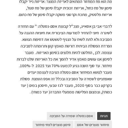
מה הוא פח המחזור המתאים לאריזת המוצר: אריזות נייר יקבלו
סימון של פח כחול, אריזות זכוכית יקבלו סימון של פח סגול,
אריזות פלסטיק, מתכת וקרטוני משקה יקבלו סימון של פח כתום.
לדברי אבי בן אסאייג, מנכ”ל קבוצת אסם-נסטלה: ” עם החזרה
לשיגרה חיוני להחזיר למודעות הציבורית את חיוניות ההגנה על
הסביבה ולא לתת לשיח על הנגיף לטשטש את דחיפות הנושא.
הפרדת הפסולת הביתית דורשת מאמץ קטן ותרומתה לסביבה
עצומה. לכן , החלטנו להיות חלוצים בסימון האריזות. מעבר
לסימון אנו עושים מאמץ אדיר להפוך את כל האריזות שלנו לברות
מיחזור. עד סוף השנה נגיע לכמעט 70% ועד 2025 ל-100%.
מעבר לנושא המיחזור אסם-נסטלה הציבה לעצמה יעדים
שאפתניים לשמירה על הסביבה ובכלל זה אפס הטמנת פסולת
בקרקע כבר בסוף 2020, מעבר לגז טבעי, חיסכון במים ( יעד
כמותי), וצמצום הפליטות ממפעלי החברה( יעד כמותי) .
תגיות
אסם נסטלה שמירה על הסביבה
מיחזור מוצרים של אסם
סימון מוצרים לפחי מיחזור