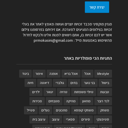
יצירת קשר
מגזין מוקסיני מכבד זכויות יוצרים ועושה מאמץ לאתר את בעלי
זכויות בצילומים המגיעים למערכת. אם זיהיתם בפרסומנו צילום
אשר יש לכם זכויות בו, אתם רשאים לפנות אלינו ולבקש לחדול
מהשימוש באמצעות מייל :
prmokasini@gmail.com
התגיות הכי פופולריות באתר
lifestyle
אוכל
אוכל בריא
אופנה
איפור
ביגוד
בישול
בני נוער
בתים
גולברי
דיאטה
חיות
טבעות
טיולי משפחות
טרויה
יגואר
ילדים
לנד רובר
מוזאון
מוזיקה
מטבחים
מכירות
משחק
משחקי קופסא
מתכונים
נעלים
סטייל
סטימצקי
סיורים
ספארי
עיצוב
עיצוב בית