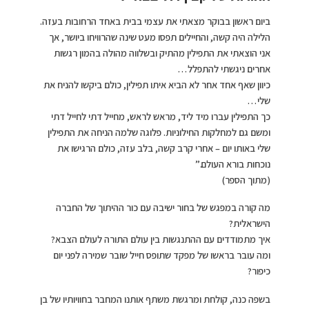
ביום ראשון בבוקר מצאתי את עצמי בבית באחד הרחובות בעזה.
הלילה היה קשה, והחיילים תפסו מעט שינה שהרוויחו ביושר, אך
אני הוצאתי את התפילין מהתיק ובשלווה מהולה בהמון רגשות
אחרים ניגשתי להתפלל…
כיוון שאף אחד אחר לא הביא איתו תפילין, כולם ביקשו להניח את
שלי…
כך התפילין עברו מיד ליד, מראש לראש, מחייל דתי לחייל דתי
ומשם גם למחלקות החילוניות. פלוגה שלמה הניחה את התפילין
שלי באותו יום – אחרי קרב קשה, בלב עזה, כולם הרגישו את
נוכחות בורא העולם.”
(מתוך הספר)
מה קורה במפגש של בחור ישיבה עם כור ההיתוך של החברה
הישראלית?
איך מתמודדים עם ההתנגשות בין עולם התורה לעולם הצבא?
ומה עובר בראשו של מפקד שתופס חייל שובר שמירה לפני יום
כיפור?
בשפה כנה, קולחת ומרגשת משתף אותנו המחבר בחוויותיו של בן