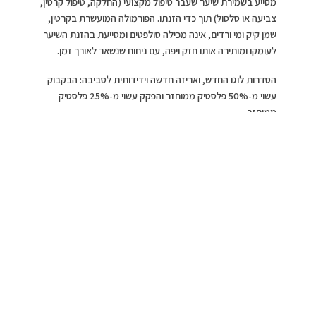
מסייע בשמירת שיער שעבר טיפול מקצועי (החלקה, טיפול קרטין,
צביעה או סלסול) תוך כדי הזנתו. הפורמולה המועשרת בקרטין,
שמן קיק ומי ורדים, אינה מכילה סולפטים ומסייעת בהזנת השיער
לעומקו ומותירה אותו חזק ויפה, עם ניחוח שנשאר לאורך זמן.
הסדרות לוגו החדש, ואריזה חדשה וידידותית לסביבה: הבקבוק
עשוי מ-50% פלסטיק ממוחזר והפקק עשוי מ-25% פלסטיק
ממוחזר.
מחיר מומלץ : שמפו ומרכך תמצית יסמין מעניק נפח: 14.90 ₪,
תכולה: 700 מ”ל
מחיר מומלץ :שמפו ומרכך קרטין, שמן קיק, מי ורדים ללא
סולפטים: 14.90 ₪, תכולה: 700 מ”ל
ניתן להשיג ברשתות השיווק והפארם ברחבי הארץ
נסיינית המערכת:
הוואי ממשיכה להפתיע הן במוצר ובריחות
של תשוקה. השיער לאחר חפיפה רך ובעל ברק. בנוסף משמח
לדעת שישנן חברות ששמורות על איכות הסביבה והיקום
וממחזרות מוצרים. לפי תכולת הבקבוק המוצר חיסכוני למשפחה