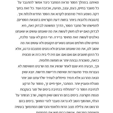
מאיתנו. במהלך הספר מראה המחבר כיצד אפשר להתגבר על
כל משבר בחיים, כעס, עצב, פגיעה, אכזבה ועוד. כל זאת בתוך
דקה. נשמע הזוי? מוזמנים לקרוא את הספר החדש ולגלות איך.
(תגובות נלהבות ביותר בחוות דעת הקוראים בהוצאת הספרים).
לתפישתו של מחבר הספר, הדרך הפשוטה לבדוק זאת, היא
לבדוק האם יש לנו חשק לעשות את מה שאנחנו עושים או שאנחנו
נאלצים לעשות זאת מחוסר ברירה. הרי הזמן לא עוצר מלכת,
החיים שלנו חולפים ואנחנו נשארים תקועים ולא עושים את מה
שטוב לנו, את מה שאנחנו אוהבים ולא נהנים ממצבנו כרגע, אלא
כל הזמן חושבים אם ואם ואם: אם היה לי בית כזה או מכונית
כזאת, משכורת גבוהה יותר או חופשה חלומית.
וכך, הבעיה היא שגם לאחר שנשיג את מה שרצינו השאיפות לא
נעצרות ומיד מתעוררות שאיפות ודרישות חדשות. יוצא שאין
הנאה מהרגע אלא תמיד מייחלים לעתיד שלדעתנו טוב יותר
מוצלח ומעניין יותר. המחבר, יוסף חיים זך, מספר על הרקע
לכתיבת הספר כי “התחלתי בכתיבה בימים של סגר בעקבות
מגפת הקורונה. בימים בהם הרגשנו שאין תקווה, שרב הנסתר על
הגלוי, ושהסוף הטוב לא נראה מעבר להרי החושך. בימים בהם
הרגשנו את צלילת מצב הרוח הלאומי והכרסום המתמשך בעשיה
והשמחה הפרטית. אנשים רבים חשו את התחתית.