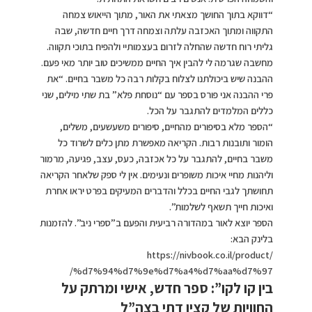
“דווקא בתוך החושך מצאתי את האור, מתוך הייאוש צמחה
התקווה ומתוך האכזבה עלתה וצמחה דרך חיים חדשה, שבה
גליתי רוח חדשה שהחלה לזרום בעצמותיי ולהפיח בתוכי תקווה.
מחשבה שגרמה לי להבין איך החיים ממשיכים טוב יותר מאי פעם.
ההבנה שיש ביכולתנו לצלוח בקלות רבה כל משבר בחיים. “את
פרי ההבנה אני פורס בספר עם “נוסחת פלא” בת שתי מילים, שני
כללים המלמדים להתגבר על הכל.
“הספר מלא בסיפורים מהחיים, סיפורים משעשעים, משלים,
הומור ותובנות רבות. הקריאה מאפשרת מתן כלים לשרוד כל
משבר בחיים, להתגבר על כל אכזבה, כעס, עצב, פגיעה, מרמור
וליהנות מחיי איכות משופרים ונעימים. אין לי ספק שלאחר הקריאה
תחושתך לגבי החיים בכלל והדברים המעיקים בפרט יראו אחרת
ואיכות חייך תשאף לשלמות”.
הספר יוצא לאור במהדורה רביעית והפעם ב”ספרי ניב”. להזמנות
בלינק הבא:
https://nivbook.co.il/product/
%d7%94%d7%9e%d7%a4%d7%aa%d7%
97/
בין קו לקו”: ספר חדש, אישי ומרתק על
החוויות של קצין דתי בצה”ל