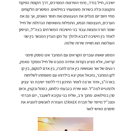
ישיבה, חייל בודד, מימי הטירונות המפרכים, דרך תקופת הפיקוד
והקצונה וכלה בשירות משמעותי במילואים. הסיפורים הלקוחים
מחיי היום־יום מגלים את הגעגועים ואת חוסר האונים, אך גם את
הערכים, תעצומות הנפש, התפילות והשאיפות הגדולות של חייל
שומר תורה ומצוות.עבור בני הישיבות המשרתים בצה”ל, הניסיון
לאחד בין הישיבה לצבא ולהלך על הקו העדין המגשר בין שני
העולמות הוא חוויית שירות שלמה.
המסע שאותו עוברים הקוראים עם המחבר אינו מספק סימני
קריאה, אלא מציע נקודות אחיזה ממבט של חייל ומפקד מאמין,
רגעים של אור ואנושיות בין אדם לחברו, בין אדם למקום, בין קו
לקו.המחבר, נתנאל אפק יצא בילדותו עם משפחתו לשליחות
בארה”ב, וחזר ארצה לאחר התיכון כדי ללמוד ישיבת הר עציון
ולהתגייס לצה”ל. הוא שירת בגבעתי כלוחם, כסמל וכקצין, וכיום
סרן במילואים. מחנך ורב, שליח בני עקיבא לשעבר, יזם חברתי
ומנכ”ל מייסד של חברת IZRAEX העוזרת לאנשים להוציא את
סיפורם האישי לאור