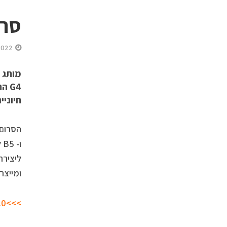
סרו
2022
G4 
חיוניי
ו
ליצירת
ומייצר 
>>>10 קילו קוקאין…