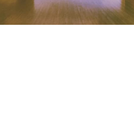
סדרת נקנ
01/10/
הנהלת האתר
א השנה החדשה הכנו עבורכם ספרי קריאה שינעימו עבורכם א
 / ישראל מליחי
“מהממת” נוגע ומשקף אירועים ומחשבות של כל אחת ואחד מאיתנו, 
חיה את החיים הכי רגילים ובנאליים, נשואה, ואם לשני ילדים מקס
א מוכר. למרות התנגדותה, אט-אט היא נכנעת בצורה לא מובנת 
 אותה לכמה גילויים מסעירים: גילוי עמוק בנוגע לעצמה, גילוי מפ