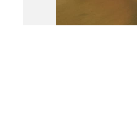
סרום הפורץ דרך לניו אייג’
יקיות צו’רי, פריכיות בר קרמל, סדרת יוגורטים, פתי בר קפה
הנהלת האתר
ת הזמן בחגי תשרי.
הוספת תגובה
ועשוי לקרות ביום מן הימים.
ימים, מקבלת ערב אחד הודעה
ונסחפת להתכתבות סוערת עימו,
תיע ודרמטי שנוגע לדמות