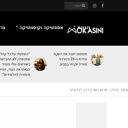
זוגיות
אסתטיקה וקוסמטיקה
צרכ
סמסונג חגגה את השקת
“השפעתי על כל קהל
סדרת ה-Z8 בטורניר
שפגשתי, לא התביישת
פאדל יוקרתי בסביון
בשורשים שלי ותמיד
הבאתי את העוּד, הפיו
והמזרח לתלמידים”
עמוד הבית
»
סרום הפורץ דרך לניו אייג’