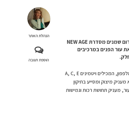
הנהלת האתר
מותג הקוסמטיקה הישראלי- בינלאומי מעבדות GIGI משיק מגה סרום שמנים מסדרת NEW AGE
את עור הפנים במרכיבים
לק.
הוספת תגובה
הסרום החדש עשיר במיצוי שמנים אשר מקורם בדובדבן, גזר, מנדרינה ומלפפון, המכילים ויטמינים A, C, E
וא מעניק מיצוק ומסייע בתיקון
ור, מעניק תחושת רכות וגמישות