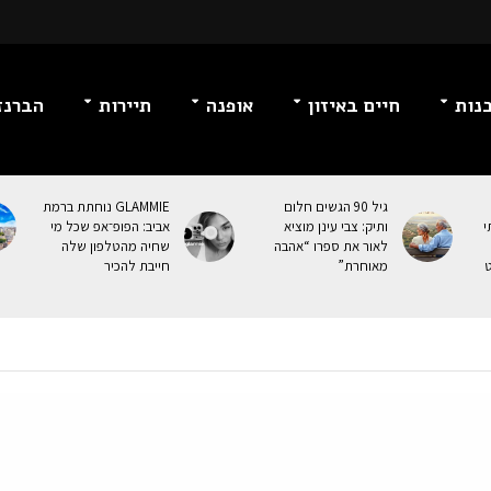
נות
חיים באיזון
אופנה
תיירות
הברנז
גיל 90 הגשים חלום
GLAMMIE נוחתת ברמת
י
ותיק: צבי עינן מוציא
אביב: הפופ־אפ שכל מי
לאור את ספרו “אהבה
שחיה מהטלפון שלה
ט
מאוחרת”
חייבת להכיר