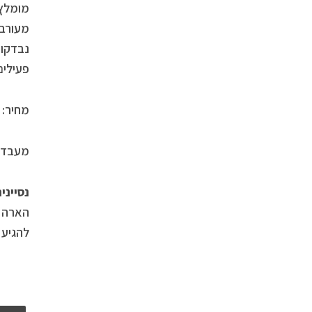
מומלץ 
נבדקו 
פעילים
מחיר: 329 שקלים (30 מ”ל).
מעבדות GIGI- להשיג אצל הקומסטיקאיות המובחר
נסיינ
הארה ו
להגיע 