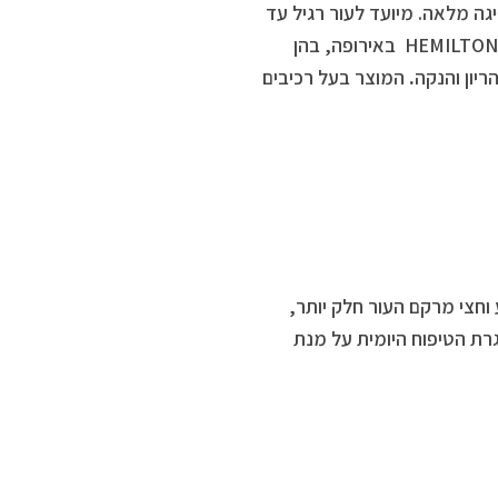
גה מלאה. מיועד לעור רגיל עד
מעורב. ככל תכשירי הסדרה, הסרום נבדק קלינית ודרמטולוגית במעבדותHEMILTON באירופה, בהן
יון והנקה
.
המוצר בעל רכיבים
וחצי מרקם העור חלק יותר,
רת הטיפוח היומית על מנת