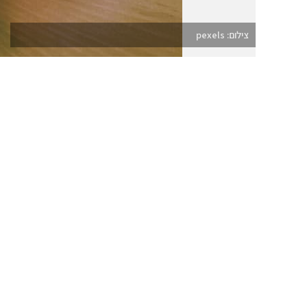
צילום: pexels
8 ספרי קריאה חדשים על המדף
8 ספרי קריאה חדשים על המדף
פסטה מקמח כוסמין, דאודורנט סטיק, לקים לחגים
2022
עם בו
מהממת
הרומן 
דנית, 
מאדם ל
שמביאה