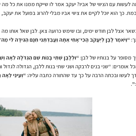
ה לעשות עם הציווי של אביו? יעקב אמר לו שייקח ממנו את כל מה שיש
מת. כך הוא יוכל לקיים את ציווי אביו מבלי להרוג בפועל את יעקב, ו
שאר אצל לבן חודש ימים, ובו שימש כרועה צאן. לבן שאל אותו מ
ך:
“וַיֹּאמֶר לָבָן לְיַעֲקֹב הֲכִי־אָחִי אַתָּה וַעֲבַדְתַּנִי חִנָּם הַגִּידָה לִּי מַה־מּ
מסופר על בנותיו של לבן:
“וּלְלָבָן שְׁתֵּי בָנוֹת שֵׁם הַגְּדֹלָה לֵאָה וְשׁ
כל אומרים: “שני בנים לרבקה ושני שתי בנות ללבן, הגדולה לגדול
 לעשו ובכתה הרבה על כך עד שהתורה כתבה עליה:
“וְעֵינֵי לֵאָה ר
׃”
.