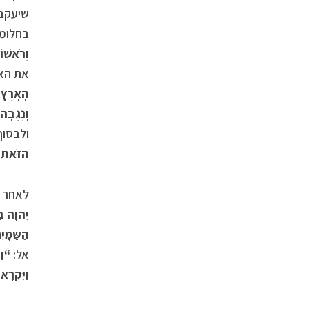
שיעקב 
בחלומו
וְרֹאשׁוֹ
את האר
הָאָרֶץ א
וָנֶגְבָּ
ולבסוף
הַזֹּאת כ
לאחר ה
יְהוָה בּ
הַשָּׁמָי
אל:
“וַי
וַיִּקְר