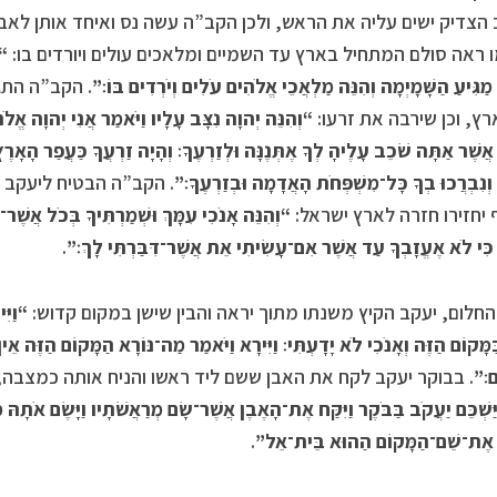
הצדיק ישים עליה את הראש, ולכן הקב”ה עשה נס ואיחד אותן לאבן
 ראה סולם המתחיל בארץ עד השמיים ומלאכים עולים ויורדים בו:
“ו
 מַגִּיעַ הַשָּׁמָיְמָה וְהִנֵּה מַלְאֲכֵי אֱלֹהִים עֹלִים וְיֹרְדִים בּוֹ׃”
. הקב”ה התגל
ץ, וכן שירבה את זרעו:
“וְהִנֵּה יְהוָה נִצָּב עָלָיו וַיֹּאמַר אֲנִי יְהוָה אֱל
ֲשֶׁר אַתָּה שֹׁכֵב עָלֶיהָ לְךָ אֶתְּנֶנָּה וּלְזַרְעֶךָ׃ וְהָיָה זַרְעֲךָ כַּעֲפַר הָאָרֶץ 
ה וְנִבְרֲכוּ בְךָ כָּל־מִשְׁפְּחֹת הָאֲדָמָה וּבְזַרְעֶךָ׃”
. הקב”ה הבטיח ליעקב שי
 יחזירו חזרה לארץ ישראל:
“וְהִנֵּה אָנֹכִי עִמָּךְ וּשְׁמַרְתִּיךָ בְּכֹל אֲשֶׁ
ִּי לֹא אֶעֱזָבְךָ עַד אֲשֶׁר אִם־עָשִׂיתִי אֵת אֲשֶׁר־דִּבַּרְתִּי לָךְ׃”
.
חלום, יעקב הקיץ משנתו מתוך יראה והבין שישן במקום קדוש:
“וַיִּ
ַמָּקוֹם הַזֶּה וְאָנֹכִי לֹא יָדָעְתִּי׃ וַיִּירָא וַיֹּאמַר מַה־נּוֹרָא הַמָּקוֹם הַזֶּה א
ִם׃”
. בבוקר יעקב לקח את האבן ששם ליד ראשו והניח אותה כמצבה, 
ַּשְׁכֵּם יַעֲקֹב בַּבֹּקֶר וַיִּקַּח אֶת־הָאֶבֶן אֲשֶׁר־שָׂם מְרַאֲשֹׁתָיו וַיָּשֶׂם אֹתָהּ 
ָא אֶת־שֵׁם־הַמָּקוֹם הַהוּא בֵּית־אֵל”
.