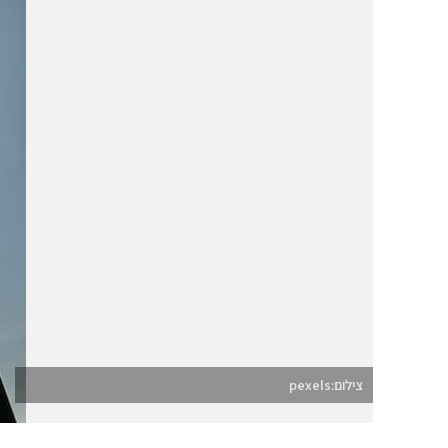
צילום:pexels