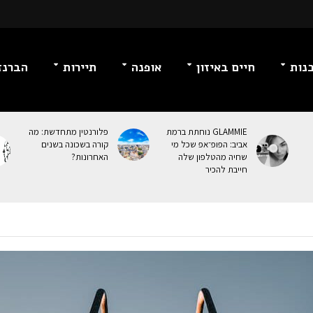
נות
חיים באיזון
אופנה
תיירות
הברנז
GLAMMIE נוחתת ברמת
פלורנטין מתחדשת: מה
אביב: הפופ־אפ שכל מי
קורה בשכונה בשנים
שחיה מהטלפון שלה
האחרונות?
חייבת להכיר