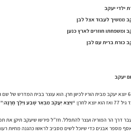
ת ילדי יעקב
ב ממשיך לעבוד אצל לבן
ב ומשפחתו חוזרים לארץ כנען
ב כורת ברית עם לבן
ם יעקב
 הוא יוצא לחרן:
“וַיֵּצֵא יַעֲקֹב מִבְּאֵר שָׁבַע וַיֵּלֶךְ חָרָנָה׃”
.
בר דרך הר המוריה ועצר להתפלל. חז”ל פירשו שיעקב תיקן את תפי
סף מספר אבנים כדי שיוכל לשים מסביב לראשו כהגנה מחיות רעו