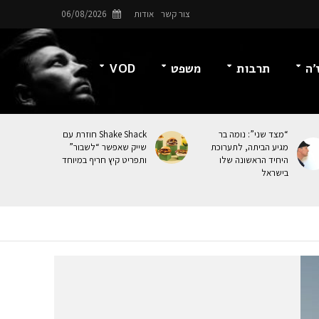
צור קשר
אודות
06/08/2026
’ה
תרבות
משפט
VOD
“מצד שני”: נומה בר
Shake Shack חוזרת עם
מגיע הביתה, לתערוכת
שייק שאפשר “לשבור”
היחיד הראשונה שלו
ותפריט קיץ חריף במיוחד
בישראל