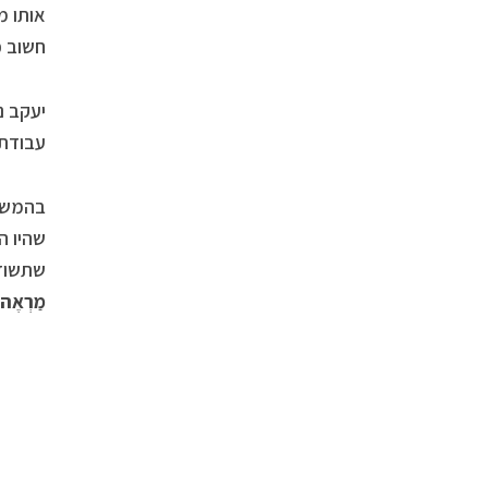
אותו מ
חשוב כ
יעקב נ
עבודת
בהמשך 
שהיו ה
שתשודך
מַרְאֶה