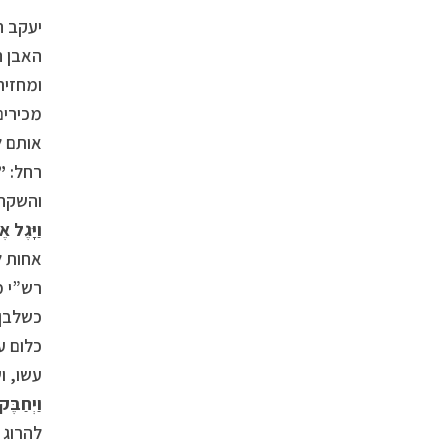
יעקב ה
האבן ה
ומחזיר
מכירים
אותם ל
רחל:
” 
והשקה 
וַיָּגֶל 
אחות ל
רש”י מ
כשלבן 
כלום ע
עשו, ו
וַיְחַבֶּ
להרוג 