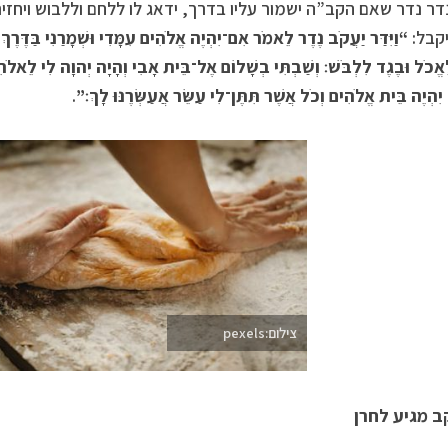
דר נדר שאם הקב”ה ישמור עליו בדרך, ידאג לו ללחם וללבוש ויחזי
קבל:
“וַיִּדַּר יַעֲקֹב נֶדֶר לֵאמֹר אִם־יִהְיֶה אֱלֹהִים עִמָּדִי וּשְׁמָרַנִי בַּדֶּרֶךְ 
ֱכֹל וּבֶגֶד לִלְבֹּשׁ׃ וְשַׁבְתִּי בְשָׁלוֹם אֶל־בֵּית אָבִי וְהָיָה יְהוָה לִי לֵאלֹהִ
יִהְיֶה בֵּית אֱלֹהִים וְכֹל אֲשֶׁר תִּתֶּן־לִי עַשֵּׂר אֲעַשְּׂרֶנּוּ לָךְ׃”
.
צילום:pexels
ב מגיע לחרן