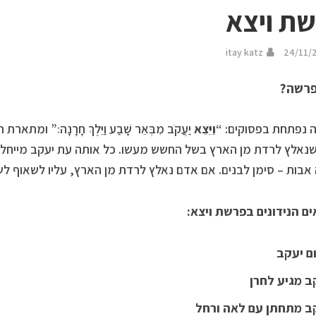
ת ויצא
itay katz
24/11/
רשה?
נפתחת בפסוקים: “
וַיֵּצֵא
יַעֲקֹב מִבְּאֵר שָׁבַע וַיֵּלֶךְ חָרָנָה׃” ו
שנאלץ לרדת מן הארץ בשל החשש מעשו. כל אותה עת יעקב מייחל ל
בות – סימן לבנים. אם אדם נאלץ לרדת מן הארץ, עליו לשאוף לש
ם הנידונים בפרשת ויצא:
ם יעקב
ב מגיע לחרן
ב מתחתן עם לאה ורחל