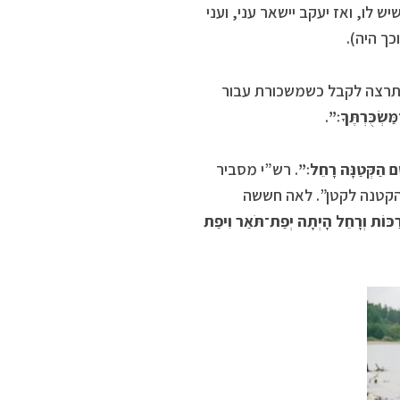
 לו, ואז יעקב יישאר עני, ועני
כך היה).
ה תרצה לקבל כשמשכורת עבור
ַשְׂכֻּרְתֶּךָ׃”
.
ֵם הַקְּטַנָּה רָחֵל׃”
. רש”י מסביר
 והקטנה לקטן”. לאה חששה
ַכּוֹת וְרָחֵל הָיְתָה יְפַת־תֹּאַר וִיפַת