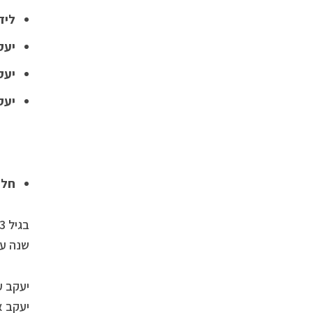
ליד
יעק
יעק
יעק
חלו
שנה עד גיל 77 ואז
יעקב ע
יעקב א