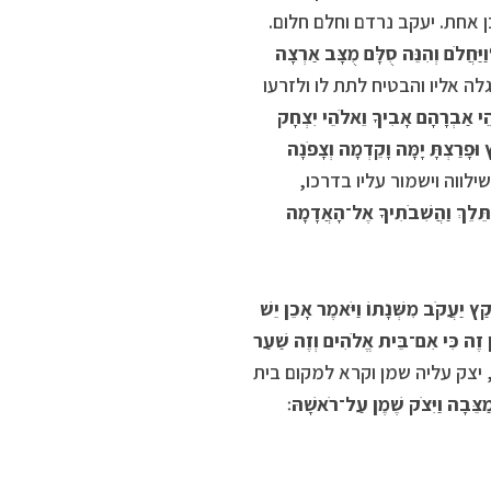
 אחת. יעקב נרדם וחלם חלום.
ַיַּחֲלֹם וְהִנֵּה סֻלָּם מֻצָּב אַרְצָה
ה אליו והבטיח לתת לו ולזרעו
ֹהֵי אַבְרָהָם אָבִיךָ וֵאלֹהֵי יִצְחָק
וּפָרַצְתָּ יָמָּה וָקֵדְמָה וְצָפֹנָה
לווה וישמור עליו בדרכו,
ר־תֵּלֵךְ וַהֲשִׁבֹתִיךָ אֶל־הָאֲדָמָה
יקַץ יַעֲקֹב מִשְּׁנָתוֹ וַיֹּאמֶר אָכֵן יֵשׁ
ֵין זֶה כִּי אִם־בֵּית אֱלֹהִים וְזֶה שַׁעַר
יצק עליה שמן וקרא למקום בית
מַצֵּבָה וַיִּצֹק שֶׁמֶן עַל־רֹאשָׁהּ׃