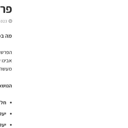
פרש
2023
מה בפ
הפרשה 
אבינו 
מעשה א
הנושאי
חלו
יעק
יעק