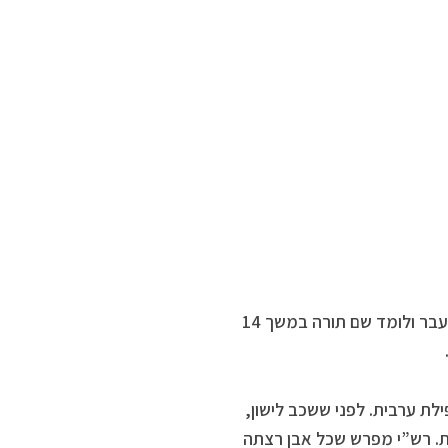
בגיל 63 יוצא יעקב מבית הוריו לכיוון חרן. הוא עוצר בבית המדרש של שם ועבר ולומד שם תורה במשך 14
לת ערבית. לפני ששכב לישון,
ת. רש”י מפרש שכל אבן רצתה