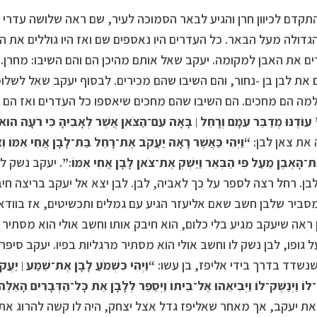
תקדם לכיוון חרן והגיע לבאר הסמוכה לעיר, שם ראה שלושה עדרי צ
גדולה מעל הבאר. כל העדרים היו נאספים שם ואז היו גוללים את 
ים את האבן למקומה. יעקב שאל אותם מהיכן הם והם השיבו: מחרן.
 את לבן בן -נחור, והם השיבו שהם מכירים. לבסוף יעקב שאל לשלומ
מה הם מחכים. הם השיבו שהם מחכים שיאספו כל העדרים ואז הם י
עוֹדֶנּוּ מְדַבֵּר עִמָּם וְרָחֵל ׀ בָּאָה עִם־הַצֹּאן אֲשֶׁר לְאָבִיהָ כִּי רֹעָה הִוא
את צאן לבן:
“וַיְהִי כַּאֲשֶׁר רָאָה יַעֲקֹב אֶת־רָחֵל בַּת־לָבָן אֲחִי אִמּוֹ וְאֶ
אֶת־הָאֶבֶן מֵעַל פִּי הַבְּאֵר וַיַּשְׁקְ אֶת־צֹאן לָבָן אֲחִי אִמּוֹ׃”
. יעקב נשק ל
בן. רחל רצה לספר על כך לאביה, לבן. לבן יצא אל יעקב בריצה חיבק
סביר שלבן חשב שאם אליעזר הגיע עם גמלים ותכשיטים, אז בוודאי 
ראה שיעקב מגיע בלי כלום, הוא חיבק אותו וחשב אולי הוא מסתיר
ל גופו, לבן נשק לו וחשב אולי הוא מסתיר מרגליות בפיו. יעקב סיפר
שנשדד בדרך בידי אליפז, בן עשו:
“וַיְהִי כִשְׁמֹעַ לָבָן אֶת־שֵׁמַע ׀ יַעֲקֹ
ק־לוֹ וַיְנַשֶּׁק־לוֹ וַיְבִיאֵהוּ אֶל־בֵּיתוֹ וַיְסַפֵּר לְלָבָן אֵת כָּל־הַדְּבָרִים הָאֵלֶּ
את יעקב, אך מאחר שאליפז גדל אצל יצחק, היה לו קשה להרוג את 