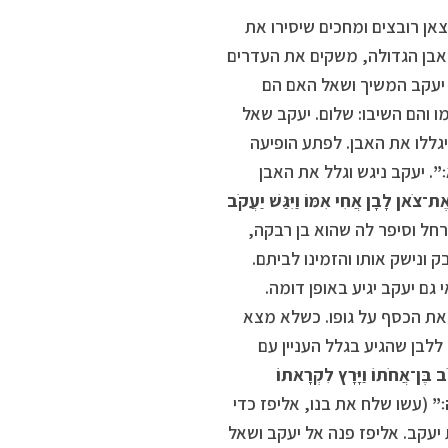
אן רובצים ומחכים שיסירו את
האבן הגדולה, משקים את העדרים
 יעקב המשיך ושאל האם הם
ו והם השיבו: שלום. יעקב שאל
גללו את האבן. לפתע הופיעה
׃”
. יעקב ניגש וגלל את האבן
ת־צֹאן לָבָן אֲחִי אִמּוֹ וַיִּגַּשׁ יַעֲקֹב
רחל וסיפר לה שהוא בן רבקה,
 ונישק אותו והזמינו לביתם.
גם יעקב יגיע באופן דומה.
 את הכסף על גופו. כשלא מצא
 ללבן שהגיע בגלל העניין עם
ב בֶּן־אֲחֹתוֹ וַיָּרָץ לִקְרָאתוֹ
ה׃”
(עשו שלח את בנו, אליפז כדי
יעקב. אליפז פנה אל יעקב ושאל