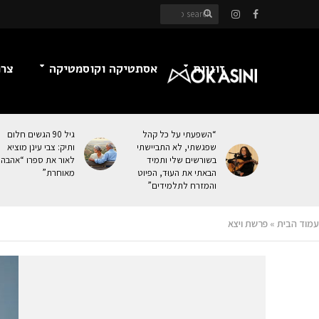
זוגיות
אסתטיקה וקוסמטיקה
צרכ
“השפעתי על כל קהל
גיל 90 הגשים חלום
שפגשתי, לא התביישתי
ותיק: צבי עינן מוציא
בשורשים שלי ותמיד
לאור את ספרו “אהבה
הבאתי את העוּד, הפיוט
מאוחרת”
והמזרח לתלמידים”
עמוד הבית
»
פרשת ויצא