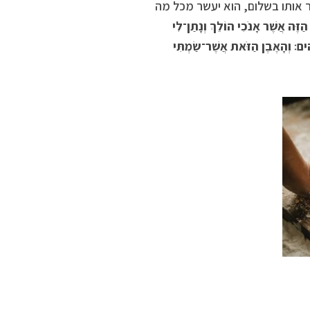
ר אותו בשלום, הוא יעשר מכל מה
הַזֶּה אֲשֶׁר אָנֹכִי הוֹלֵךְ וְנָתַן־לִי
ים׃ וְהָאֶבֶן הַזֹּאת אֲשֶׁר־שַׂמְתִּי