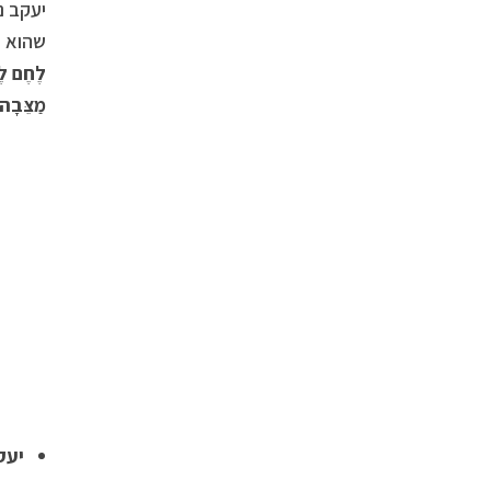
יעקב נ
שהוא י
לֶחֶם לֶא
מַצֵּבָה 
יעק