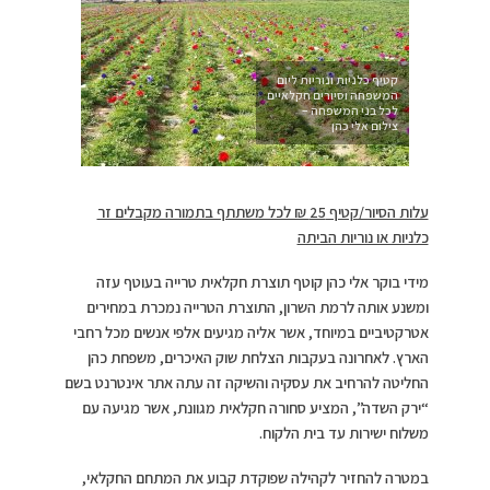
קטיף כלניות ונוריות ליום
המשפחה וסיורים חקלאיים
לכל בני המשפחה –
צילום אלי כהן
עלות הסיור/קטיף 25 ₪ לכל משתתף בתמורה מקבלים זר
כלניות או נוריות הביתה
מידי בוקר אלי כהן קוטף תוצרת חקלאית טרייה בעוטף עזה
ומשנע אותה לרמת השרון, התוצרת הטרייה נמכרת במחירים
אטרקטיביים במיוחד, אשר אליה מגיעים אלפי אנשים מכל רחבי
הארץ. לאחרונה בעקבות הצלחת שוק האיכרים, משפחת כהן
החליטה להרחיב את עסקיה והשיקה זה עתה אתר אינטרנט בשם
“ירק השדה”, המציע סחורה חקלאית מגוונת, אשר מגיעה עם
משלוח ישירות עד בית הלקוח.
במטרה להחזיר לקהילה שפוקדת קבוע את המתחם החקלאי,