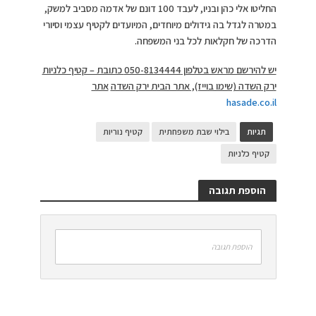
החליטו אלי כהן ובניו, לעבד 100 דונם של אדמה מסביב למשק,
במטרה לגדל בה גידולים מיוחדים, המיועדים לקטיף עצמי וסיורי
הדרכה של חקלאות לכל בני המשפחה.
יש להירשם מראש בטלפון 050-8134444 כתובת – קטיף כלניות
ירק השדה (שימו בוייז), אתר הבית ירק השדה
אתר
hasade.co.il
תגיות
בילוי שבת משפחתית
קטיף נוריות
קטיף כלניות
הוספת תגובה
הוספת תגובה