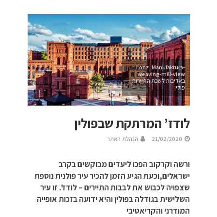
Lodz_Manufaktura-
weaving-mill-view
באדיבות לשכת התיירות
פולין
לודז’ המרתקת שבפולין
21/02/2020
הנהלת האתר
ורשה וקרקוב הפכו ליעדים מבוקשים בקרב
ישראלים,וכעת הגיע הזמן להכיר עיר פולנית נוספת
שצפויה לכבוש את לבבות התיירים – לודז'. זו עיר
השלישית בגודלה בפולין והיא ידועה בזכות אופייה
המודרני והקריאטיבי