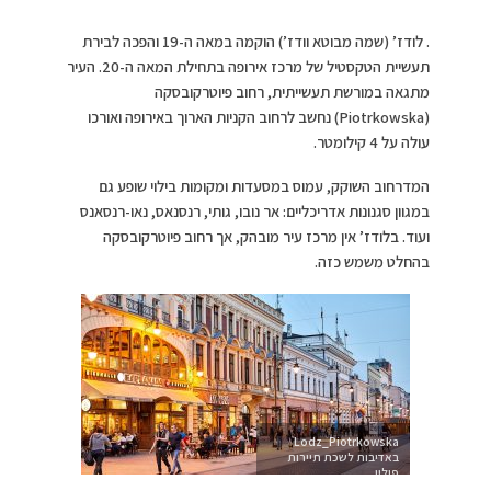
. לודז’ (שמה מבוטא וודז’) הוקמה במאה ה-19 והפכה לבירת
תעשיית הטקסטיל של מרכז אירופה בתחילת המאה ה-20. העיר
מתגאה במורשת תעשייתית, רחוב פיוטרקובסקה
(Piotrkowska) נחשב לרחוב הקניות הארוך באירופה ואורכו
עולה על 4 קילומטר.
המדרחוב השוקק, עמוס במסעדות ומקומות בילוי שופע גם
במגוון סגנונות אדריכליים: אר נובו, גותי, רנסנאס, נאו-רנסאנס
ועוד. בלודז’ אין מרכז עיר מובהק, אך רחוב פיוטרקובסקה
בהחלט משמש כזה.
Lodz_Piotrkowska
באדיבות לשכת תיירות
פולין