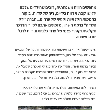
מחפשים חוויה משפחתית, רוצים שהילדים שלכם
ירגישו קצת אדמה בידיים, ריח של שדות, ביקור
בחממות חקלאיות וקטיף של פרחים... חברת "ירק
השדה" ברמת השרון, מזמינים אתכם לסיורי הדרכה
חקלאית וקטיף עצמי של פרחי כלניות ונוריות לרגל
יום המשפחה
שיתוף פעולה ייחודי בין משפחת כהן, משפחה וותיקה של חקלאים
שבראשה עומד אלי כהן, חקלאי וותיק מאזור כרם שלום בעוטף
עזה ושני בניו, גיא וניר, יחד עם רמי קנטור הבעלים של משק
קנטור ברמת השרון, הוליד את אחד משווקי האיכרים שקיבל את
הכינוי “אי ירוק בעיר”, המעניינים ביותר לתוצרת חקלאית מגוונת,
טרייה, הישר מהשדה ללקוח, בלב השדות של רמת השרון.
במיוחד ליום המשפחה תוכלו לתאם ולבוא עם הילדים לסיור
וקטיף פרחי נוריות וכלניות שיתפרסו על פני 5 דונם, לצד טעימות
וסיור חקלאי בעלות סמלית של 25 ₪ בלבד.