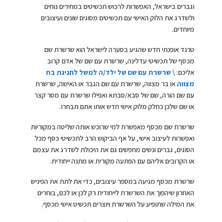
וגברים בישראל, האפשרות לרכוש תכשיטים במחירים נוחים
ולשדרג את הלוק האישי עם תכשיטים מסוגים שונים ועיצובים
מיוחדים.
טרנד אופנתי חדש שהגיע בסערה לישראל הוא שרשרת שם
מכסף של תכשיטי עדלינה, שרשרת עם שם של אדם קרוב
אליכם: \
שרשרת עם שם של ילד/ה למשל לחגיגת בת
מצווה
או בר מצווה, שרשרת עם שם הגבר או האישה, שרשרת
עם שם הורה, שם של סבא/סבתא ואפילו שרשרת עם מסר קצר
או שם שלכן כחלק מלוק אישי חדש אותו אתם תבחרו.
שרשרת שם מכסף מאפשרת למי שרוכש אותה שליטה במקוריות
ואפשרות לעיצוב אישי, על אף הביקוש הרב לתכשיטי כסף מכל
הסוגים, גברים ונשים מחפשים גם את היכולת לשדרג את עצמם
או הקרובים אליהם עם הפתעה מקורית או מתנה ייחודית.
שרשרת מכסף מגיעה במספר עיצובים, כדי את לתת את הפיניש
האחרון שיהפוך את השרשרת לייחודית רק לכן או לכם, בוחרים
את המילה שתופיע על השרשרת ויוצרים תכשיט אישי מכסף.