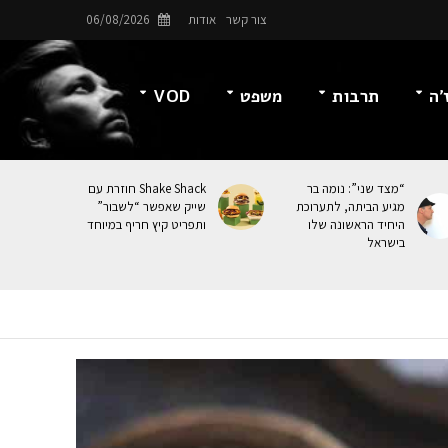
צור קשר
אודות
06/08/2026
’ה
תרבות
משפט
VOD
“מצד שני”: נומה בר
Shake Shack חוזרת עם
מגיע הביתה, לתערוכת
שייק שאפשר “לשבור”
היחיד הראשונה שלו
ותפריט קיץ חריף במיוחד
בישראל