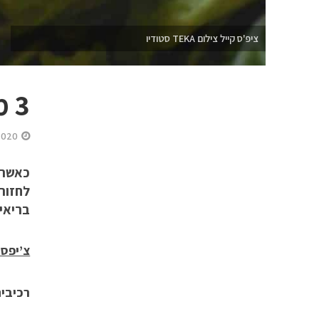
ציפ'ס קייל צילום TEKA סטודיו
3 מתכונים בריאים מתאימים בתקופת הסגר
2020
כאשר ח
לחזור
בריאי
צ’יפס 
רכיבים