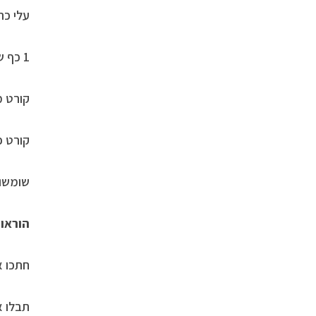
עלי כרו
1 כף שמן זית
קורט מ
קורט פ
שומשו
הוראות
חתכו א
תבלו א