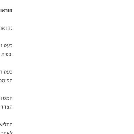
הוראו
נקו א
כעט ני
וכפית 
כעט הכ
הפומפי
הצדדים