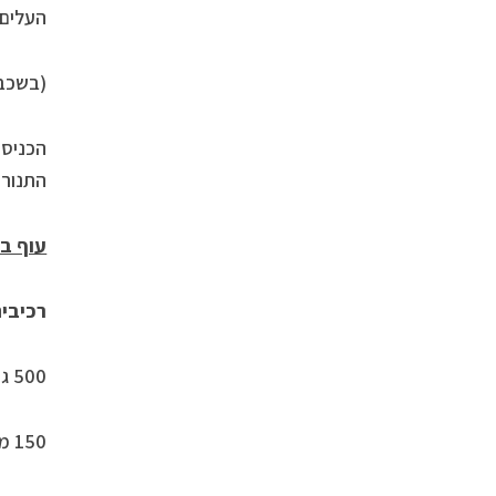
העלים 
(בשכבה
הכניסו
התנור 
עוף בק
רכיבים
500 גר’ כרעיים (עדיף ללא עצמות)
150 מ”ל חלב קוקוס