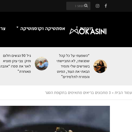
זוגיות
אסתטיקה וקוסמטיקה
צרכ
“השפעתי על כל קהל
גיל 90 הגשים חלום
שפגשתי, לא התביישתי
ותיק: צבי עינן מוציא
בשורשים שלי ותמיד
לאור את ספרו “אהבה
הבאתי את העוּד, הפיוט
מאוחרת”
והמזרח לתלמידים”
עמוד הבית
»
3 מתכונים בריאים מתאימים בתקופת הסגר