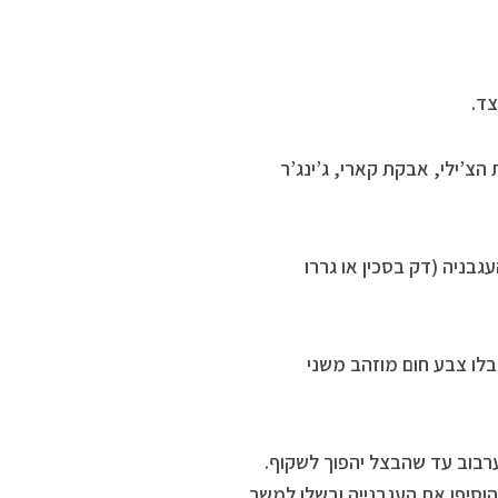
צד.
הצ’ילי, אבקת קארי, ג’ינג’ר
גבניה (דק בסכין או גררו
יקבלו צבע חום מוזהב משני
הבצל תוך ערבוב עד שהבצל יהפוך לשקוף.
את תערובת התבלינים. ערבבו ובשלו למשך כ-2 דקות. הוסיפו את העגבנייה ובשלו למשך