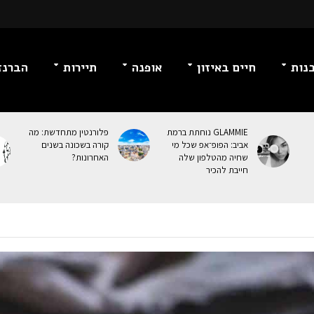
נות
חיים באיזון
אופנה
תיירות
הברנז
GLAMMIE נוחתת ברמת
פלורנטין מתחדשת: מה
אביב: הפופ־אפ שכל מי
קורה בשכונה בשנים
שחיה מהטלפון שלה
האחרונות?
חייבת להכיר