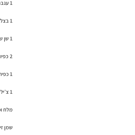
1 עגבנייה קלופה
1 בצל
1 שן שום
2 כפיות אבקת קארי
1 כפית ג’ינג’ר טרי מגורר או כפית של אבקת ג’ינג’ר
1 צ’ילי
מלח ו
שמן זי