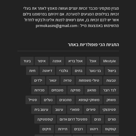
מגזין מוקסיני מכבד זכויות יוצרים ועושה מאמץ לאתר את בעלי
זכויות בצילומים המגיעים למערכת. אם זיהיתם בפרסומנו צילום
אשר יש לכם זכויות בו, אתם רשאים לפנות אלינו ולבקש לחדול
מהשימוש באמצעות מייל :
prmokasini@gmail.com
התגיות הכי פופולריות באתר
lifestyle
אוכל
אוכל בריא
אופנה
איפור
ביגוד
בישול
בני נוער
בתים
גולברי
דיאטה
חיות
טבעות
טיולי משפחות
טרויה
יגואר
ילדים
לנד רובר
מוזאון
מוזיקה
מטבחים
מכירות
משחק
משחקי קופסא
מתכונים
נעלים
סטייל
סטימצקי
סיורים
ספארי
עיצוב
עיצוב בית
פורים
פנים
פסטיבל דרום אדום
קוסמטיקה
קוסקוס
ריהוט
רכבים
תיירות
תיקים