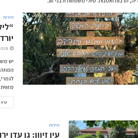
יה, תרבות ואמנות. טיולי משפחות ולבני זוג.
תיירות
“ליל
יורד
2026
יש משה
המוזהב
לגמרי,
מזווית 
קרא ע
תיירות
עין זיוון: גן עדן