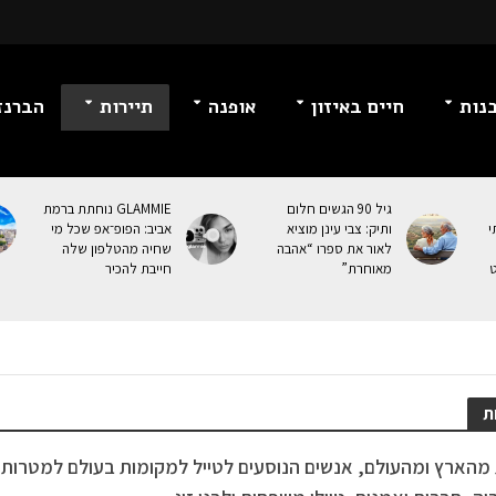
נות
חיים באיזון
אופנה
תיירות
הברנז
גיל 90 הגשים חלום
GLAMMIE נוחתת ברמת
י
ותיק: צבי עינן מוציא
אביב: הפופ־אפ שכל מי
לאור את ספרו “אהבה
שחיה מהטלפון שלה
ט
מאוחרת”
חייבת להכיר
ת
 מהארץ ומהעולם, אנשים הנוסעים לטייל למקומות בעולם למטרות נופ