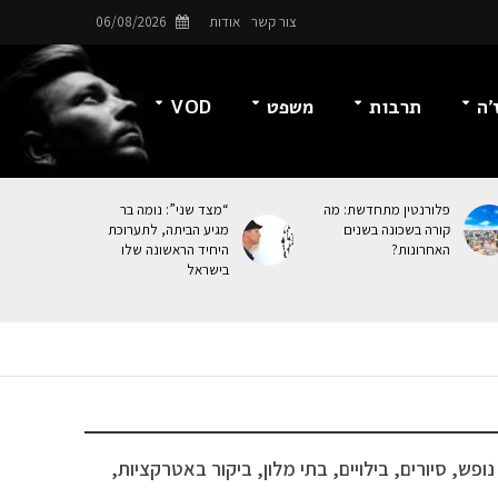
צור קשר
אודות
06/08/2026
’ה
תרבות
משפט
VOD
פלורנטין מתחדשת: מה
“מצד שני”: נומה בר
קורה בשכונה בשנים
מגיע הביתה, לתערוכת
האחרונות?
היחיד הראשונה שלו
בישראל
ש, סיורים, בילויים, בתי מלון, ביקור באטרקציות,