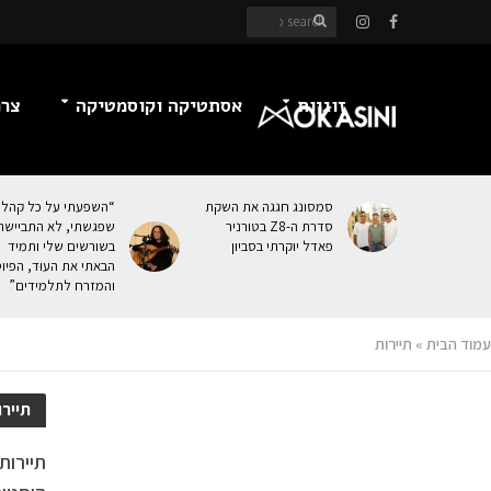
זוגיות
אסתטיקה וקוסמטיקה
צרכ
סמסונג חגגה את השקת
“השפעתי על כל קהל
סדרת ה-Z8 בטורניר
שפגשתי, לא התביישת
פאדל יוקרתי בסביון
בשורשים שלי ותמיד
הבאתי את העוּד, הפיו
והמזרח לתלמידים”
עמוד הבית
»
תיירות
תיירו
תיירות