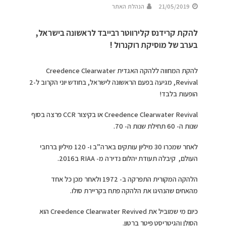
21/05/2019
הנהלת האתר
להקת קרידנס קלירווטר רבייבד לראשונה בישראל,
בערב של מוסיקת רוקנרול !
להקת המחווה ללהקה האגדית Creedence Clearwater
Revival, מגיעה בפעם הראשונה לישראל, בחודש יוני הקרוב ל-2
הופעות בלבד!
Creedence Clearwater Revival או בקיצור CCR פרצה בסוף
שנות ה- 60 תחילת שנות ה- 70.
לאחר שמכרו 30 מיליון עותקים בארה”ב ו- 120 מיליון ברחבי
העולם, קיבלה תעודת יהלום נדירה מ- RIAA ב2016.
הלהקה המקורית התפרקה ב- 1972 ולאחר מכן כל אחד
מהאחים שהנהיגו את הלהקה פתח בקריירת סולו.
כיום מי שמוביל את Creedence Clearwater Revived הוא
הסולן והגיטריסט פיטר ברטון.