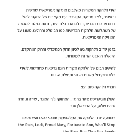
שירי הלהקה המקורית משלבים מוסיקה אמריקאית שורשית
ובסיסית, לצד מוזיקת הקאנטרי עם מקצבים של הרוקנרול של
דרום ארצות הברית, רית’ם אנד בלוז ועוד, וזאת בניגוד למגמה
של השתלטות הלהקות הבריטיות כמו הביטלס והרולינג סטונז על
המוזיקה האמריקאית.
בזמן שרוב הלהקות נעו לכיוון הרוק הפסיכדלי והרוק המתקדם,
היו אלה ה CCR שחזרו למקורות.
להיטים רבים של הלהקה מקורית הינם גרסאות מחודשות לשירי
בלוז ורוקנרול משנות ה- 50 ותחילת ה- 60.
חבריי הלהקה כיום הם:
הסולן והגיטריסט פיטר ברטון , המתופף ג’ף המונד , שירה וגיטרה
גרהם פולוק, על הבס אלן סגר.
בהופעה תנגן הלהקה את הקלאסיקות Have You Ever Seen
the Rain, Lodi, Proud Mary, Fortunate Son, Who’ll Stop
the Rain, Run Thru the Jungle.