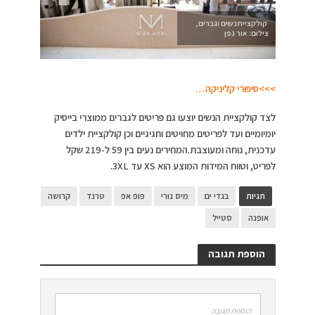
קולקצייתנשים וגברים,
צילום: אור גפן
>>>סיפורי קליניקה…
לצד קולקציית הנשים יוצעו גם פריטים לגברים ממוצרי בייסיק
יומיומיים ועד לפריטים מחויטים וחגיגיים וכן קולקציית ילדים
עדכנית, נוחה ומעוצבת.המחירים נעים בין 59 ל-219 שקל
לפריט, וטווח המידות המוצע הוא XS עד 3XL.
תגיות
בגדי ים
מיס נורי
פופ אפ
טרנד
קרושה
אופנה
סטייל
הוספת תגובה
הוספת תגובה