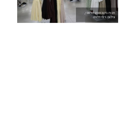
חנות בקונספט חדשני,
צילום: רפי דלויה
>>>די לסיוטים בלילה…
אבל מה שבאמת תפס את העין זו החנות עצמה מרווחת,
מסודרת לפי קטגוריות, עם אווירה שמזכירה חנויות בחו”ל.
פריטים מסודרים בצורה נוחה כך שקל למצוא מה שמחפשים. ומה
שממש שדרג את החוויה, קופה עצמאית להעברת ברקוד ותשלום
עצמאי, בלי תורים ובלי עצבים.