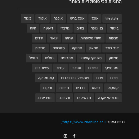
התגיות הכי פופולריות באתר
lifestyle
אוכל
אוכל בריא
אופנה
איפור
ביגוד
בישול
בני נוער
בתים
גולברי
דיאטה
חיות
טבעות
טיולי משפחות
טרויה
יגואר
ילדים
לנד רובר
מוזאון
מוזיקה
מטבחים
מכירות
משחק
משחקי קופסא
מתכונים
נעלים
סטייל
סטימצקי
סיורים
ספארי
עיצוב
עיצוב בית
פורים
פנים
פסטיבל דרום אדום
קוסמטיקה
קוסקוס
ריהוט
רכבים
תיירות
תיקים
תכשיטי יוקרה
תכשיטים
תערוכה
תפריטים
בניית האתר
https://www.PRonline.co.il/