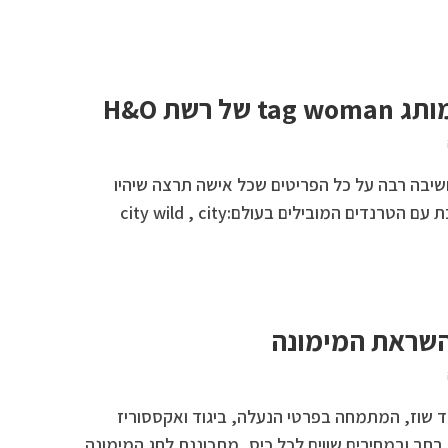
ta עוצבה בחשיבה רבה על כל הפריטים שכל אישה תרצה שיהיו
במלתחת הקיץ שלה ומתכתבת עם הטרנדים המובילים בעולם:city wild , city
השראת המימונה
ד שוז, המתמחה בפרטי הנעלה, ביגוד ואקססוריז
 רחב ובמחירים שווים לכל כיס, מתכוננת לחג המימונה