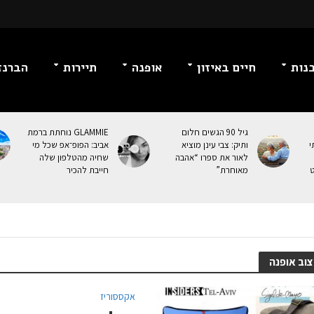
נות
חיים באיזון
אופנה
תיירות
הברנז
גיל 90 הגשים חלום
GLAMMIE נוחתת ברמת
י
ותיק: צבי עינן מוציא
אביב: הפופ־אפ שכל מי
לאור את ספרו “אהבה
שחיה מהטלפון שלה
ט
מאוחרת”
חייבת להכיר
צוב אופנה
אקססוריז