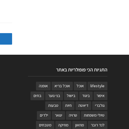
התגיות הכי פופולריות באתר
lifestyle
אוכל
אוכל בריא
אופנה
איפור
ביגוד
בישול
בני נוער
בתים
גולברי
דיאטה
חיות
טבעות
טיולי משפחות
טרויה
יגואר
ילדים
לנד רובר
מוזאון
מוזיקה
מטבחים