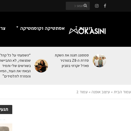
זוגיות
אסתטיקה וקוסמטיקה
צרכ
סמסונג חגגה את השקת
“השפעתי על כל קהל
סדרת ה-Z8 בטורניר
שפגשתי, לא התביישת
פאדל יוקרתי בסביון
בשורשים שלי ותמיד
הבאתי את העוּד, הפיו
והמזרח לתלמידים”
עמוד הבית
»
עיצוב אופנה
»
עמוד 2
תגעי