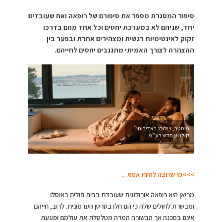
סיפור המסגרת מספר את סיפורם של רופאה ואח שעובדים
יחד, שניהם לא במערכת יחסים וכל אחד מהם בדרכו
זקוק לאינטימיות רגשית ומצהירים אחרת ובפער בין
ההצהרה לצורך האמיתי מתגנבים יחסים לחייהם.
פוסטר, צילום: באדיבות
קולנוע חדש בע”מ
>>>מי שרוצה להיות אמא…
מריאן היא רופאה אורולוגית שעובדת בבית חולים באוסלו
ומבשרת לחולים שלה כי הם חלו בסרטן הערמונית. לרוב, חייהם
אינם בסכנה אך הבשורה המרה מטלטלת את עולמם ופוגעת