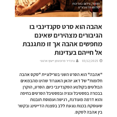
פוסטר, צילום: באדיבות
קולנוע חדש בע"מ
אהבה הוא סרט סקנדינבי בו
הגיבורים מצהירים שאינם
מחפשים אהבה אך זו מתגנבת
אל חייהם בעדינות
03/12/2025
גרנדיר פרוכטמן ייעוץ ארגוני
"אהבה" הוא הסרט השני בטרילוגיית "סקס אהבה
חלומות" של דאג יוהאן האוגרוד שהינו מהבמאים
הבולטים בקולנוע הסקנדינבי כיום. הסרט, הוקרן
בבכורה בפסטיבל ונציה ובפסטיבל הסרטים בחיפה
והוא דרמה מעודנת, רגישה ועמוסת תובנות
שעוסקת בכנות נוגעת ללב בסצנת הדייטינג ובקשר
בין אהבה לסקס.