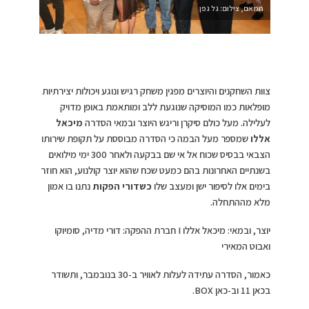
חמאם, צילום: גל גפן
צוות השחקנים והיוצרים מפגין משחק רגיש ונוגע ויכולות יצירתיות
מופלאות כמו המוסיקה שנוגעת ללב ומותאמת באופן מדויק
לעלילה. מעל כולם סיקרן וריגש היוצר ובמאי הסדרה
מיכאל
אללו
שמספר מעל הבמה כי הסדרה מבוססת על תקופת שירותו
הצבאי בבסיס שכוח אל אי שם בבקעה ולאחר 300 ימי מילואים
בשנתיים האחרונות בהם כמעט שכח שהוא יוצר קולנוע, הוא חוזר
בימים אלו לסיפור ישן ומעצב שלו
כשדורי הפקות
נתנו בו אמון
מלא מההתחלה.
יוצר, ובמאי: מיכאל אללו I חברת ההפקה: דורי מדיה, סומיוקו
ואבוט המאירי
כאמור, הסדרה עתידה לעלות לאוויר ב-30 בנובמבר, ותשודר
בכאן 11 וב-כאן BOX.