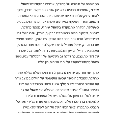
המבוססת על סיפורה של מחלקת צנחנים בפיקודו של
שאול
שירזי
, שמוצבת בבסיס צבאי ישן שנמצא בבקעת הירדן, סמוך
לאתר עתיק של מרחצאות שנושאות את השם התורכי המסורתי
חמאם
. הסדרה עוסקת באירועים מסתוריים המתרחשים בבסיס
כשעלילת הסדרה מתמקדת
בשאול שירזי
, מפקד מחלקת
צנחנים, שמקים בסיס צבאי חדש בבקעת הירדן, שנבנה על גבי
שרידים של אותו אתר מרחצאות עתיק. עם הזמן, ולאחר מפגש
עם בדואי זקן שאול מתחיל לחשוד שקללה רודפת אחר הבסיס,
וממנה את החייל הביישן והצנוע ביותר, דודי, לסגנו. ככל שכוחו
של דודי מתעצם, כך גדלה גם השליטה של “הקללה” עליו, ואופיו
האפל מתחיל להעפיל על יחסי הכוחות בין כולם.
מתוך שני הפרקים שהוקרנו בהקרנת החשיפה עולה עלילת מתח
מרתקת שמצליבה סיפור עכשווי ואקטואלי על חיילים במוצב נידח
עם הסיפור התנכ”י של
המלך שאול
ויחסיו המורכבים עם
דוד
.
בסיפור התנכ”י הגיבור שמניע את העלילה הוא
שאול המלך
שהיה למלך הראשון של ממלכת ישראל המאוחדת ולאחר
מלחמות רבות ושנות מלוכה ממושכות הוא מודח על ידי
שמואל
הנביא
מתפקידו לאור הנחייה של אלוהים לאחר שלא ציית
לבקשתו במלחמה מול עמלק.
דוד
שהיה מקורב לו מקבל את