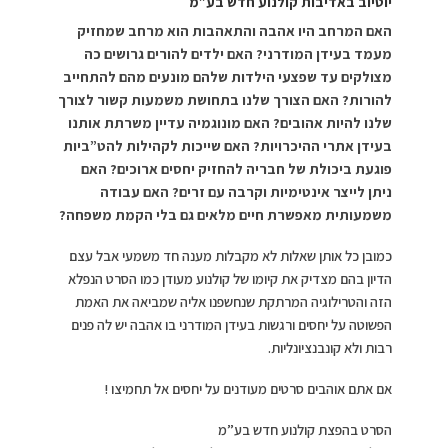
יוטיוב באדיבות קולנוע חדש בע”מ
האם המרחב היו אהבה והתאהבות הוא מרחב שמחזיק
מעמד בעידן המודרני? האם ילדים להורים גרושים כה
מצולקים עד שפצעי הילדות שלהם מונעים מהם להתחייב
להורות? האם הצורך שלנו בתחושת משמעות קשור לצורך
שלנו להיות אהובים? האם מונוגמיה עדיין משרתת אותנו
בעידן אתרי ההיכרויות? האם שייכות לקהילות להט”ביות
פוגעת ביכולת של חבריה להחזיק יחסים ארוכים? האם
ניתן לייצר אינטימיות וקרבה עם זרים? האם עבודה
משמעותית מאפשרת חיים מלאים גם בלי הקמת משפחה?
כמובן כל אותן שאלות לא מקבלות מענה חד משמעי אבל עצם
הדיון בהם מצדיק את קיומו של קולנוע מעודן כמו הסרט הנפלא
הזה והטרילוגיה המרתקת שנחשפנו אליה שמביאה את האמת
הפשוטה על יחסים ורגשות בעידן המודרני בו אהבה יש לה פנים
רבות ולא קונבנציונליות.
אם אתם אוהבים סרטים מעודנים על יחסים אל תחמיצו !
הסרט בהפצת קולנוע חדש בע”מ