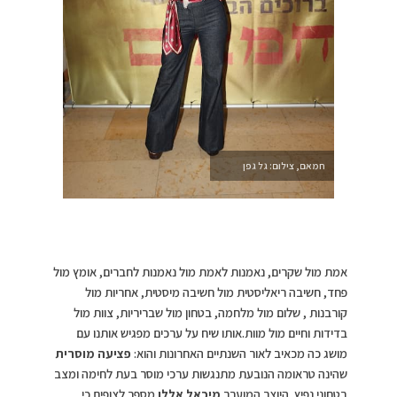
חמאם, צילום: גל גפן
אמת מול שקרים, נאמנות לאמת מול נאמנות לחברים, אומץ מול
פחד, חשיבה ריאליסטית מול חשיבה מיסטית, אחריות מול
קורבנות , שלום מול מלחמה, בטחון מול שבריריות, צוות מול
בדידות וחיים מול מוות.אותו שיח על ערכים מפגיש אותנו עם
מושג כה מכאיב לאור השנתיים האחרונות והוא:
פציעה מוסרית
שהינה טראומה הנובעת מתנגשות ערכי מוסר בעת לחימה ומצב
בטחוני נפיץ. היוצר המוערך
מיכאל אללו
מספר לצופים כי