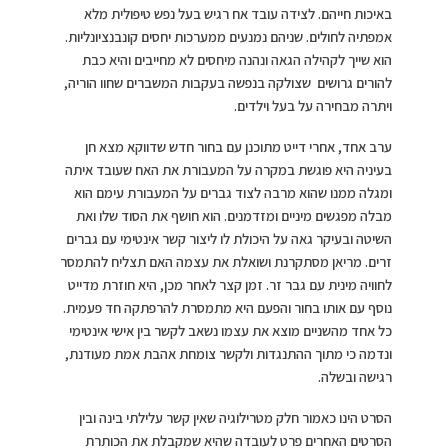
באיכות חייהם. לצידה עובד אח רגיש בעל נפש טיפולית מלא
אמפתיה לחולים. שניהם נמנעים ממערכות יחסים קונבנציונליות.
הוא שייך לקהילה הגאה ונהנה מיחסים לא מחייבים והיא כבת
להורים גרושים שצולקה בנפשה בעקבות המשברים שחוו הוריה,
ויתרה מבחירה על בעל וילדים.
ערב אחד, אחרי דייט מתוכנן עם בחור חדש שדווקא מצא חן
בעיניה היא פוגשת במקרה על המעבורת את האח שעובד איתה
ומגלה ממנו שהוא מרבה לצוד גברים על המעבורת עימם הוא
מבלה מפגשים מיניים ומזדמנים. הוא חושף את הסוד שלו ואת
השיטה ובעיקר גאה על היכולת לו ליצור קשר אינטימי עם גברים
זרים. מריאן מסתקרנת ושואלת את עצמה האם תצליח להתמסר
לחוויה מינית עם גבר זר. זמן קצר לאחר מכן, היא חוזרת מדייט
נוסף עם אותו בחור והפעם היא מתמסרת להרפתקה חד פעמית.
כל אחד מהשניים מוצא את עצמו נשאב לקשר בין אישי אינטימי
ונדמה כי מתוך ההתנגדות ולקשר צומחת אהבת אמת מעודנת,
רגישה ובשלה.
הסרט הינו כאמור חלק מטרילוגיה שאין קשר עלילתי בינה ובין
הסרטים האחרים פרט לעובדה שהיא שמקבלת את הכותרת