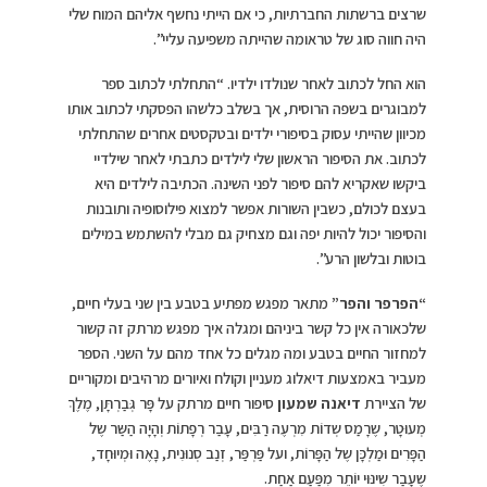
שרצים ברשתות החברתיות, כי אם הייתי נחשף אליהם המוח שלי
היה חווה סוג של טראומה שהייתה משפיעה עליי”.
הוא החל לכתוב לאחר שנולדו ילדיו. “התחלתי לכתוב ספר
למבוגרים בשפה הרוסית, אך בשלב כלשהו הפסקתי לכתוב אותו
מכיוון שהייתי עסוק בסיפורי ילדים ובטקסטים אחרים שהתחלתי
לכתוב. את הסיפור הראשון שלי לילדים כתבתי לאחר שילדיי
ביקשו שאקריא להם סיפור לפני השינה. הכתיבה לילדים היא
בעצם לכולם, כשבין השורות אפשר למצוא פילוסופיה ותובנות
והסיפור יכול להיות יפה וגם מצחיק גם מבלי להשתמש במילים
בוטות ובלשון הרע”.
“הפרפר והפר”
מתאר מפגש מפתיע בטבע בין שני בעלי חיים,
שלכאורה אין כל קשר ביניהם ומגלה איך מפגש מרתק זה קשור
למחזור החיים בטבע ומה מגלים כל אחד מהם על השני. הספר
מעביר באמצעות דיאלוג מעניין וקולח ואיורים מרהיבים ומקוריים
של הציירת
דיאנה שמעון
סיפור חיים מרתק על פָּר גְּבַרְתָּן, מֶלֶךְ
מְעוּטָר, שֶרָמַס שְדוֹת מִרְעֶה רַבִּים, עָבַר רְפָתוֹת וְהָיָה הַשַּר שֶל
הַפָּרִים וּמַלְכָּן שֶל הַפָּרוֹת, ועל פַּרְפַּר, זְנַב סְנוּנִית, נָאֶה וּמְיוּחָד,
שֶעָבַר שִינּוּי יוֹתֵר מִפַּעַם אַחַת.