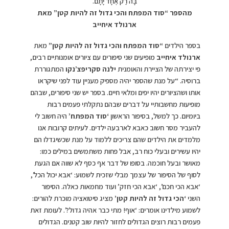
בָּה רַק אֶחָד יָתָם.
מהספר “סוד המפתח והכי גדול זה להיות קטן” מאת
ארנולד איחייב
בספר הילדים
“סוד המפתח והכי גדול זה להיות קטן”
מאת
ארנולד איחייב
מופיעים שני סיפורים עם ציורים אומנותיים רבים,
פי יצירתה של הציירת והאומנית
ילנה סקריפצ’נקו
המתגוררת
ברוסיה. “על מנת שהספר יהיה מספיק מעניין עוד לפני שיקראו
אותו ושהציורים יהיו יפים ומלאי חיים. בספר יש שני סיפורים, שבהם
מופיעות מחשבותיי על דברים שבהם נתקלתי פעמים רבות
ביומיום. כך למשל, בסיפור הראשון
‘
סוד המפתח’
היה חשוב לי
להעביר מסר חשוב כאבא לארבעה ילדים. לעיתים קרובות אנו
מלמדים את הילדים שהם צריכים ללמוד על מנת שכשיגדלו הם
יהיו עשירים ובעלי כוח רב, אבל פחות משתמשים במילים כמו:
מאושר ובעל חוכמה. בסופו של דבר אף כסף לא שווה אם הגעת
לסוף של הסיפור של עצמך מבלי שזכית לשמוע: ‘אבא יכול הכל’,
‘אבא הכי חכם’, ‘אבא הכי חזק’ ועוד מחמאות כאלה. הסיפור
השני
‘
הכי גדול זה להיות קטן’
מציג סיטואציה מוכרת להורים:
לשמוע מילדינו אומרים: ‘אוף! מתי כבר אהיה גדול?’. לעומת זאת
פעמים רבות רוצים הגדולים לחזור להיות שוב קטנים. הגדולים