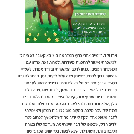
הספר הפרפר והפר מאת
ארנולד איחייב, איורים
ועיצוב דיאנה שמעון
ארנולד
: “יומיים אחרי פרוץ המלחמה ב-7 באוקטובר לא היה לי
ולמשפחתי אישור להתפנות משדרות. למרות זאת ארזנו עם
המשפחה חפצים, נכנסו לרכב המשפחתי ובדרך אמרתי לאשתי
שהפעם צריך לקחת בחשבון שזה עלול לקחת זמן. בהתחלה גרנו
במשך שבוע ימים במוטל באילת והיינו צריכים לדאוג לעצמנו
מבחינת אוכל ושאר הדברים. בהמשך, לאחר שהתפנו לאילת
תושבים רבים מעוטף עזה, קיבלנו אישור מהמדינה לגור בבית
מלון, שלאחרונה התחלתי לעבוד בו. מאז שהתחילה המלחמה
המוח שלי עצר מלכת במקום מוגן כמו בית המלון ולא יכולתי
לחבר משפט אחד. לקח לי יותר מחודש להמשיך לכתוב ספר
ילדים חדש, שבסופו של דבר סיימתי את העריכה שלו בצורה
הטובה ביותר. השתדלתי שלא לצפות בסרטונים המזעזעים