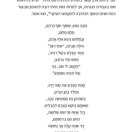
ויופי בעבודת הנגרות, אך למרות זאת הייתי רוצה להאמין שבעוד
כמה שנים תהפוך הכתיבה למקצועי העיקרי”, הוא אומר.
וְהִנֵּה מוֹש, שֶסּוֹף-סוֹף נִרְדַּם,
חָלַם חֲלוֹם,
וּבַחֲלוֹמוֹ נִיגַּש אֵלָיו אָדָם,
הִילָּה סְבִיבוֹ, “שְמִי רוֹם”
אָמַר הָאָדָם בְּקוֹל רְצִינִי,
וּמוֹש מִיָּד נִרְתַּע,
“הַקְשֵב לִי טוֹב, בְּנִי
וְאַל תִּהְיֶה מוּפְתָּע”.
פָּתַח הָאָדָם אֶת שְתֵּי יָדָיו,
וְהַיֶּלֶד בָּהֶן הִבִּיט,
בִּשְתֵּיהֶן הָיוּ מַפְתְּחוֹת זָהָב,
שֶאוֹתָם בִּיקֵּש הָאָדָם לְהַבְלִיט.
בְּיָד אַחַת פְּרִיטִים שְלוֹשָה,
זֵהִִים הֵם בִּדְמוּתָם,
וְיָד שְנִיָּה קַלָּה אַךְ נְחוּשָה