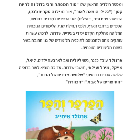
ומספר הילדים הראשון שלו
“סוד המפתח והכי גדול זה להיות
קטן”
(
“גלילי הוצאה לאור”
, איורים:
ילנה סקריפצ’נקו
,
הדפסה:
פרינטיב
, ירושלים). שני הספרים נמכרים בחנויות
הספרים ברחבי הארץ, ולפני תחילת שנת הלימודים הנוכחית
החליטה מחלקת הקדם יסודי בעיריית שדרות לרכוש עשרות
עותקים מהם ולהכניסם לתוכנית הלימודים של גני החובה בעיר
בשנת הלימודים הנוכחית.
ארנולד
עובד כנגר, נשוי ל
יוליה
ואב לארבעה ילדים:
ליאל
,
מייקל
,
מירל
ו
עילאי
, תושבי שדרות. עד כה הוציא לאור ברוסיה
שלושה ספרים ברוסית: “
שלושה צדדים של הרוח”
,
“הסיפורים של אבא”
ו
“
הכוורת”
.