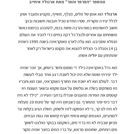
מהספר “הפרפר והפר” מאת ארנולד איחייב
ארנולד
הוא אומן של מלים, מגלף, משייף, מקציע ומעבד אותן
לכלל יצירה מקורית. ספרו החדש מכיל תובנות חשובות ובהן:
חשוב להשתמש במוח והרבה פחות בכוח, להתנהג בנימוס כאשר
משוחחים עם אחרים ולנצל כל דקה בחיים כדי להכיר את העולם
הנפלא שסביבנו. הוא עלה לארץ מאוקראינה בשנת 1995 כשהיה
בן 14 ומגלה כי הצליח למצוא את מקומו בישראל רק לאחר
שהתחתן עם
יוליה
אשתו.
הוא גדל באוקראינה כילד די מופנם וחסר ביטחון, אך זוכר שהיה
ילד יצירתי ושמח שלא היה יכול לשבת רגע אחד מבלי לעשות
דבר. לעולם הוא לא ישכח את החורף האוקראיני, שבו הוא וחבריו
היו משחקים בשלג או גולשים על אגם שקפא ובשאר העונות היו
קוטפים את הפירות מהעצים שגדלו ברחבי העיירה. “כילד לא היה
דבר כיפי יותר מהחורף. גם כשבחוץ היה קור של מינוס 20 מעלות
לא היה לנו קר, כי לא הפסקנו לזוז ולשחק. השלג הגיע בקלות עד
למותניים, האגמים קפאו ונטיפי הקרח קישטו את גגות הבתים.
מכיוון שבבית לא היו ברזי מים, כשקמנו בבוקר נאלצנו לשפוך
מים רותחים, שחוממו מראש, על ברז המים בחצר שהיה מקור