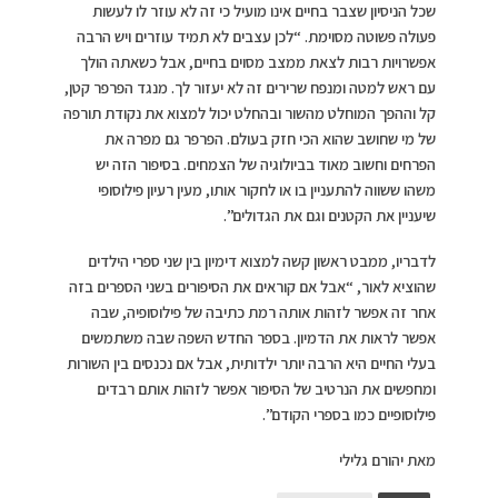
שכל הניסיון שצבר בחיים אינו מועיל כי זה לא עוזר לו לעשות
פעולה פשוטה מסוימת. “לכן עצבים לא תמיד עוזרים ויש הרבה
אפשרויות רבות לצאת ממצב מסוים בחיים, אבל כשאתה הולך
עם ראש למטה ומנפח שרירים זה לא יעזור לך. מנגד הפרפר קטן,
קל וההפך המוחלט מהשור ובהחלט יכול למצוא את נקודת תורפה
של מי שחושב שהוא הכי חזק בעולם. הפרפר גם מפרה את
הפרחים וחשוב מאוד בביולוגיה של הצמחים. בסיפור הזה יש
משהו ששווה להתעניין בו או לחקור אותו, מעין רעיון פילוסופי
שיעניין את הקטנים וגם את הגדולים”.
לדבריו, ממבט ראשון קשה למצוא דימיון בין שני ספרי הילדים
שהוציא לאור, “אבל אם קוראים את הסיפורים בשני הספרים בזה
אחר זה אפשר לזהות אותה רמת כתיבה של פילוסופיה, שבה
אפשר לראות את הדמיון. בספר החדש השפה שבה משתמשים
בעלי החיים היא הרבה יותר ילדותית, אבל אם נכנסים בין השורות
ומחפשים את הנרטיב של הסיפור אפשר לזהות אותם רבדים
פילוסופיים כמו בספרי הקודם”.
מאת יהורם גלילי