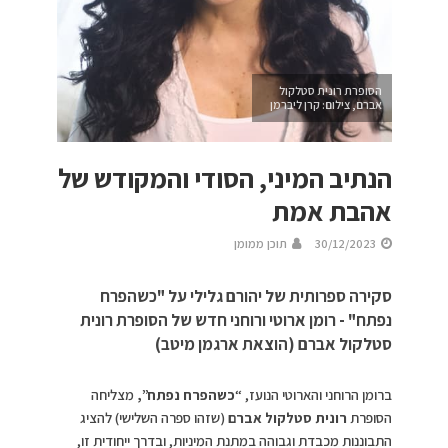
הסופרת רונית סטלקול
אברם, צילום: קרן ליברמן
הנתיב המיני, הסודי והמקודש של
אהבת אמת
30/12/2023
תוכן ממומן
סקירה ספרותית של יהורם גלילי על "כשהפרח
נפתח" - רומן ארוטי ורוחני חדש של הסופרת רונית
סטלקול אברם (הוצאת ארגמן מיטב)
ברומן הרוחני והארוטי הנועז, “
כשהפרח נפתח”,
מצליחה
הסופרת
רונית סטלקול אברם
(שזהו ספרה השלישי) להציג
התבוננות מכבדת וגבוהה במתנת המיניות, ובדרך ייחודית זו,