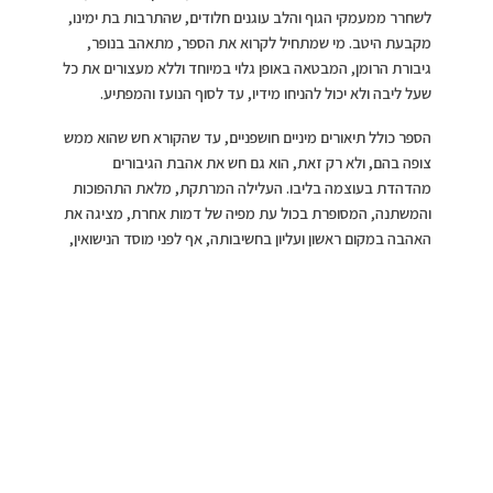
לשחרר ממעמקי הגוף והלב עוגנים חלודים, שהתרבות בת ימינו,
מקבעת היטב. מי שמתחיל לקרוא את הספר, מתאהב בנופר,
גיבורת הרומן, המבטאה באופן גלוי במיוחד וללא מעצורים את כל
שעל ליבה ולא יכול להניחו מידיו, עד לסוף הנועז והמפתיע.
הספר כולל תיאורים מיניים חושפניים, עד שהקורא חש שהוא ממש
צופה בהם, ולא רק זאת, הוא גם חש את אהבת הגיבורים
מהדהדת בעוצמה בליבו. העלילה המרתקת, מלאת התהפוכות
והמשתנה, המסופרת בכול עת מפיה של דמות אחרת, מציגה את
האהבה במקום ראשון ועליון בחשיבותה, אף לפני מוסד הנישואין,
שכן הגיבורים הראשיים ינאי, סטודנט צעיר ומסתורי, ונופר, מרצה
יפייפיה ומלאת עוצמות, מתמסרים לה בשכרון חושים, על אף
מערכות היחסים האחרות שלהם. חיבוטי הנפש והיסורים שחווים
השניים, נמסים מול הלהבות הגבוהות של אש אהבתם. מספר
אנשים מצומצם, שותף לסוד והתחושה היא שנשמותיהם של
השניים, שחוו אינספור גלגולים ביחד, נפגשו שוב, בחיים הללו,
כשהם כבר לכודים בתוך מסגרות.
שם הספר,
“כשהפרח נפתח”
, קשור לשמה של הגיבורה וגם
לאלמנט מסתורי אחר, שמתחוור תוך כדי קריאה. נופר מגלה