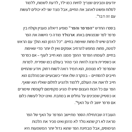
יודעים ומבינים שצריך לחיות כמו ילד, לדעת לשמוח, ללמוד
לסלוח ופשוט לאהוב את החיים, אבל מצד שני לא יכולים לעשות
עם זה דבר”.
בספרו החדש
“הפרפר והפר”
מופיע דיאלוג מעניין וקולח בין
פרפר לפר שנפגשים באחו.
ארנולד
מודה כי הישווה את הפר
לאדם שיש לו פחות שאיפות בחיים. “כל הזמן הוא הולך עם הראש
למטה, פחות מחפש להרחיב אופקים ואין לו יותר מדי שאיפות
בחיים. לעומתו הפרפר ההפך ממנו: הוא חייב לעוף – אם כפרפר
או כשפירית ורוצה להיות הכי מהיר בעולם כמו שפירית. למרות
שהפרפר לא מנומס, הוא תמיד רואה לטווח רחוק ויודע שהחיים
חייבים להסתיים – במקרה שלו אחרי כשבועיים שבמהלכם הוא
חייב לראות את העולם, ללמוד ולהגיע לחלום שאליו הוא שואף.
הפר עם כל הכוח העצום שיש לו מגיע מקסימום לקופסת שימורים
או כסטייק שמכינים על גחלים או במחבת. ואינו יכול לעשות כלום
אם פרפר יושב לו על האף”.
העובדה שבתחילת הספר מתיישב הפרפר על האף של הפר
מראה לא רק שהוא נולד לא מזמן ואינו מכיר את הלכות
הנימוסים, אבל מבחינת הפר שהוא גדול יותר המשמעות היא