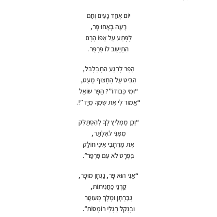
יוֹם אֶחָד נָעִים וְחַם
רָעָה בָּאָחוּ פָּר,
לְפֶתַע עַל אַפּוֹ הָרָם
הִתְיַשֵּב לוֹ פַּרְפַּר.
הַפָּר לְרֶגַע הִתְבַּלְבֵּל,
הִבִּיט עַל הֶחָצוּף מְעַט,
“וּמִי כְּבוֹדוֹ”? הַפָּר שוֹאֵל
“אֱמוֹר לִי אֶת שִמְךָ מִיָּד”!.
“וְכֵן מַמְלִיץ לְךָ לְהִסְתַּלֵּק
מִמֶּנִּי לאְלַתְַּר,
אֶת מֶרְחָבִי אֵינִי חוֹלֵק
בִּפְרָט לֹא עִם פַּרְפַּר”.
“אֲנִי הוּא פָּר, נַגְחָן מוּכָּר,
קַרְנַי כַּחֲנִיתוֹת,
גְּבַרְתָּן וּמֶלֶךְ מְעוּטָּר
וּבְנָקֵל רַגְלַי רוֹמְסוֹת”.