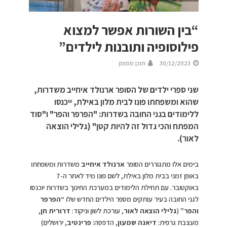
“בין השורות אפשר למצוא
פילוסופיה ותובנות לילדים”
30/12/2023
תוכן ממומן
שני ספרי ילדים של הסופר ארנולד איחייב משדרות,
שהוא ומשפחתו פונו לבית מלון באילת, ייכנסו
ללימודים בגני החובה בשדרות: "הפרפר והפר" ו"סוד
המפתח והכי גדול זה להיות קטן" (גלילי הוצאה
לאור).
בימים אלו מתגוררים הסופר
ארנולד איחייב
משדרות ומשפחתו
באופן זמני בבית מלון באילת, לשם פונו מיד לאחר ה-7
באוקטובר. עם תחילת הלימודים במערכת החינוך בשדרות יוכנסו
לגני החובה בעיר עותקים מספר הילדים החדש שלו
“הפרפר
והפר”
(
גלילי הוצאה לאור
, עורכת לשון וניקוד:
דרורית חן
,
מעצבת גרפית:
דיאנה שמעון
, הדפסה:
פרינטיב
, ירושלים)