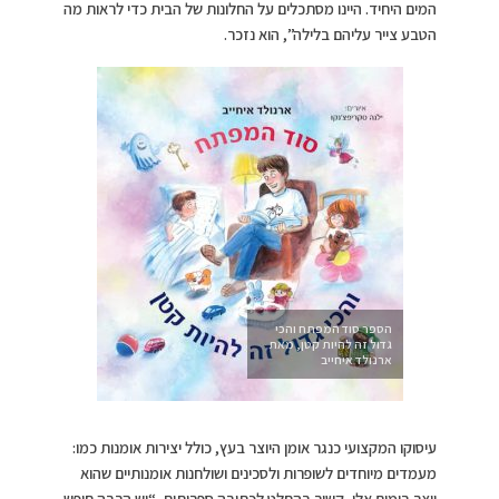
המים היחיד. היינו מסתכלים על החלונות של הבית כדי לראות מה
הטבע צייר עליהם בלילה”, הוא נזכר.
הספר סוד המפתח והכי
גדול זה להיות קטן, מאת
ארנולד איחייב
עיסוקו המקצועי כנגר אומן היוצר בעץ, כולל יצירות אומנות כמו:
מעמדים מיוחדים לשופרות ולסכינים ושולחנות אומנותיים שהוא
יוצר בימים אלו, קשור בהחלט לכתיבה ספרותית. “יש הרבה חופש