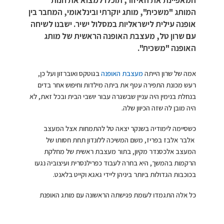
המאפיינת את האיזור, תוכלו למצוא את חנות
המותג "משכית", מותג יוקרתי ובינלאומי, המחבר בין
אופנה עילית לישראליות במסלול ישיר. ישבנו לשיחה
עם שרון טל, מעצבת האופנה הראשית של מותג
האופנה "משכית".
אמה של שרון הייתה
מעצבת האופנה
בגוטקס ואוברזון ועל כן,
רעש מכונת התפירה עטף את ביתה מילדות וחיפוש אחר בדים
בנחלת בנימין היה עניין שבשגרה עבור יושבי הבית ובכל זאת, לא
היה מובן לה שזה הכיוון שלה.
כשסיימה לימודיה בשנקר יצאה טל להתמחות אצל המעצב
אלבר אלבז בפריז, משם המשיכה ללונדון תחת חסותו של
המעצב אלכסנדר מקיון, בתור מעצבת ראשית של מחלקת
הרקמות בהמשך, היא בחרה לעבוד כפרילנסרית ועיצוביה נגעו
בכוכבות הגדולות ביותר ביניהן ליידי גאגא וקייט בלאנט.
כל אלה התגמדו לעומת פגישתה הראשונה עם מותג האופנת
“משכית”, אופנה איכותית ובינלאומית, כאשר ידעה מיד כי כל
רצונה הוא להחיות את המותג. על כן, רכשה אותו יחד עם בן זוגה.