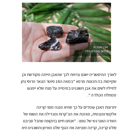
אבן שונגיט
צילום פאולה פליי
לאורך ההיסטוריה ישנם עדויות לכך שהאבן הייתה מקודשת וכן
שקיימות בה תכונות מרפא “במאה ה16 פיוטר הצאר הרוסי נתן
לחייליו לשים את אבן השונגיט במימייה על מנת שלא ייפגעו
ממחלת הכולרה “.
יתרונות האבן עומדים על כך שהיא מגנה מפני קרינה
אלקטרומגנטית, מאזנת את הצ’קרות ומגדילה את הטווח של
השדה האנרגטי של גופנו . “אנחנו חיים בתקופה שהכל סביבנו
פולט קרינה, קרינה מוציאה את הגוף שלנו מאיזון והשונגיט היא