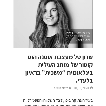
שרון טל מעצבת ראשית
אופנת עלית "משכית"
צילום רון קדמי
שרון טל מעצבת אופנה הוט
קוטור של מותג העילית
בינלאומית “משכית” בראיון
בלעדי.
04/10/2020
ליאור תושיה
בעיר העתיקה ביפו, לצד השלווה והפסטורליות