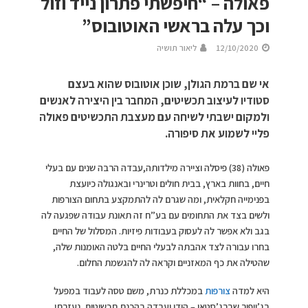
פאולה – “חיפשתי פתרון נייד וזול
וכך עלה בראשי האוטובוס”
12/10/2020
ליאור תושיה
אי שם ברמת הגולן, שוכן אוטובוס שהוא בעצם
סטודיו לעיצוב תכשיטים, המחבר בין היצירה לאנשים
ולמקום ישבתי לשיחה עם מעצבת התכשיטים פאולה
פליי לשמוע את סיפורה.
פאולה (38) פיסלה וציירה מילדותה,עבדה הרבה שנים עם בעלי
חיים, בחוות בארץ, בבית חולים וטרינרי ובאנגולה כיועצת
בפנימייה חקלאית, ומה שגרם לה להתמקצע בתחום הצורפות
ולשים בצד את התחומים עם בע”ח זה תאונת עבודה שפגעה לה
בגב ולא אפשר לה לעסוק בעבודות פיזיות. המסלול של החיים
בחרו עבורה לצד אהבתה לבעלי החיים בלטה האומנות שלה,
שהטילה את כף המאזניים וקראה לה להגשמת החלום.
היא למדה
צורפות
במכללת כנרת, משם טסה לעבוד במפעל
בג’ייפור שברג’סטאן – הודו ועבדה בהכנת תכשיטים ,נעזרתי