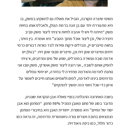
השינוי שיצרה הקורנה, הוביל את פאולה גם להשקיע במשק, בו
היא מתגוררת יחד עם בן זוגה ברמת הגולן, ולאכלס אותו בחיות
משק “הייתה לי ויש לי אהבה לחיות ורציתי ליצור משק סביב
היצירה שלי, וכן ליצור אוכל מתוך הטבע” היא אומרת. בין היתר,
בחווה מייצרים יין, מגדלים ירקות ופירות לצד כוורות דבורים כרמי
זיתים ומייצרים שמן זית וכן, מייצרים סבוני שמן זית: “בגולן יש
אדמה טובה ועשירה במינרלים, שפע של מים ומרחבים, ורציתי
להפיק אותם לטובה , אני רוצה ליצור משק אוטרקי, משק שבו אני
נותנת לאדמה והאדמה מחזירה לי בחזרה, יש יחסי גומלים
מדהימים בינינו לאדמה, למים ולשמיים ואנחנו חייבים לשמור על
איזון כדי שכל היופי הזה ימשיך להתקיים”
בשנה האחרונה התגלתה בפניי פאולה אבן הנקראת שונגיט,
מדובר בסוג של פחם מאובן המכיל 98% פחמן. “הפחמן הוא אבן
יסוד של החיים” היא מספרת. ייחודית האבן היא בחיבורי הפחמן
הנמצאים בתוכה ויוצרים צורה גיאומטרית מדהימה, זה נראה כמו
כדור חלול, כמו כיפה גיאודזית.