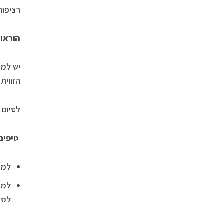
רציפות
הוראות
יש למר
הזווית
לסיום 
טיפים
למר
למר
לסר