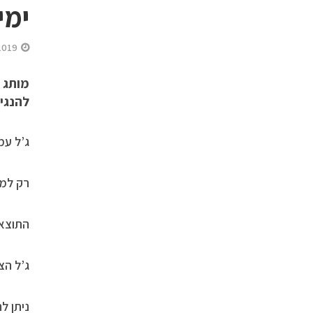
ימי
2019
מותג ה
להנגי
ג’ל עמ
רק למל
התוצאה
ג’ל הצ
ניתן ל