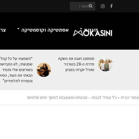
זוגיות
אסתטיקה וקוסמטיקה
צרכ
סמסונג חגגה את השקת
“השפעתי על כל קהל
סדרת ה-Z8 בטורניר
שפגשתי, לא התביישת
פאדל יוקרתי בסביון
בשורשים שלי ותמיד
הבאתי את העוּד, הפיו
והמזרח לתלמידים”
עמוד הבית
»
ג'ל עמיד לגבות – טבעיות ומעוצבות למשך ימים שלמים!