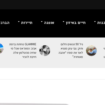
נות
חיים באיזון
אופנה
תיירות
הברנז
גיל 90 הגשים חלום
GLAMMIE נוחתת ברמת
י
ותיק: צבי עינן מוציא
אביב: הפופ־אפ שכל מי
לאור את ספרו “אהבה
שחיה מהטלפון שלה
ט
מאוחרת”
חייבת להכיר