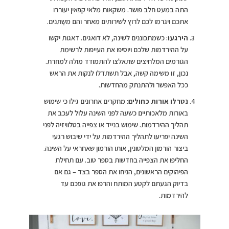
התה במעט חלב פושר. משקאות מלאי קפאין יעוררו
אתכם ויגרמו לכם לרוץ לשירותים מאחר והם משַתנים.
הירגעו
: כשמתכוננים לשינה, לא דואגים. דאגות יקשו
על ההירדמות שלכם ויוסיפו את העייפות לרשימת
הגורמים המלחיצים שתאלצו להתמודד מולה למחרת.
נכון, זו משימה קשה, אבל תשתדלו לנקות את הראש
ככל האפשר ולהתנתק מהחדשות.
נטרלו אורות כחולים
: מחקרים אחרונים גילו כי שימוש
באורות מלאכותיים כשעה לפני השינה עלול לעכב את
תהליך ההירדמות. שימוש בנייד או צפייה בטלוויזיה לפני
השינה יפריעו לתהליך ההירדמות על ידי שיבוש רגעי
ביצור הורמון המלטונין, אותו הורמון שאחראי על השינה.
החליפו את הצפייה בחדשות בספר טוב. עם תחילת
הפיהוקים הראשונים, הניחו את הספר בצד – גם אם
בדיוק הגעתם לקטע המותח והרפו את גופכם עד
להירדמות.