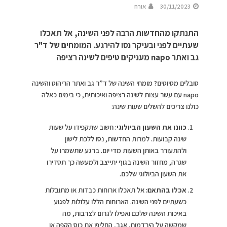
30/11/2023
אורח
התנתקו מהחדשות הרבה לפני השינה, אל תאכלו
שעתיים לפני ובעיקר נסו להירגע. המומחים של ד"ר
גב ואתר napo מעניקים טיפים לשינה רציפה
סובלים מסיוטים? מומחי השינה של ד”ר גב ואתר הריהוט והשינה
napo עם עשר עצות לשינה רציפה ואיכותית, כי בימים כאלה
כולנו צריכים להשלים שעות שינה:
כוונו את השעון הביולוגי
: חשוב שתקפידו על שעות
שינה קבועות. למרות החדשות, נסו ללכת לישון
ולהתעורר באותן השעות מדי יום. ברגע שתשמרו על
שגרה, מחזור השינה בגוף יתייצב ולמעשה כך תסדירו
את השעון הביולוגי שלכם.
אכלו בהתאם
: אל תאכלו ארוחות כבדות או מתובלות
כשעתיים לפני השינה. הארוחות הללו עלולות לפגוע
באיכות השינה שלכם ואפילו לגרום לצרבות, מה
שמקשה על הירדמות. אגב, החליפו את כוס הקפה או