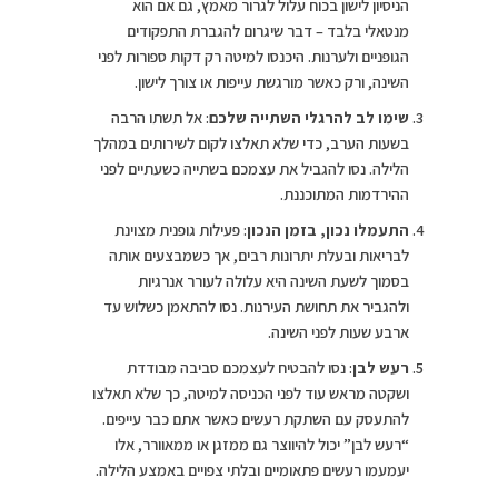
הניסיון לישון בכוח עלול לגרור מאמץ, גם אם הוא
מנטאלי בלבד – דבר שיגרום להגברת התפקודים
הגופניים ולערנות. היכנסו למיטה רק דקות ספורות לפני
השינה, ורק כאשר מורגשת עייפות או צורך לישון.
שימו לב להרגלי השתייה שלכם
: אל תשתו הרבה
בשעות הערב, כדי שלא תאלצו לקום לשירותים במהלך
הלילה. נסו להגביל את עצמכם בשתייה כשעתיים לפני
ההירדמות המתוכננת.
התעמלו נכון, בזמן הנכון
: פעילות גופנית מצוינת
לבריאות ובעלת יתרונות רבים, אך כשמבצעים אותה
בסמוך לשעת השינה היא עלולה לעורר אנרגיות
ולהגביר את תחושת העירנות. נסו להתאמן כשלוש עד
ארבע שעות לפני השינה.
רעש לבן
: נסו להבטיח לעצמכם סביבה מבודדת
ושקטה מראש עוד לפני הכניסה למיטה, כך שלא תאלצו
להתעסק עם השתקת רעשים כאשר אתם כבר עייפים.
“רעש לבן” יכול להיווצר גם ממזגן או ממאוורר, אלו
יעמעמו רעשים פתאומיים ובלתי צפויים באמצע הלילה.