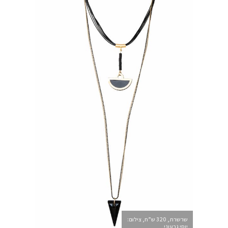
שרשרת, 320 ש”ח, צילום:
יוסי גבעוני