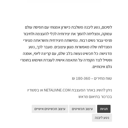
לסיכום, נטע ליבנה משלבת כישרון אמנותי עם תפיסת עולם
עמוקה, ומצליחה להפוך את יצירותיה לכלי להעצמה ולחיבור
פנימי עבור נשים רבות. גמישותה היצירתית והשראתה מציורי
המנדלות שלה מאפשרות מגוון עיצובים. מעבר לכך, נטע
מדגישה: כל תכשיט נעשה בלב שלם, עם קריצה ליופי, אופנה
וסטייל לצד הקפדה על התאמה אישית לעונדת ושימוש בחומרי
גלם איכותיים.
טווח מחירים – 180-360 ₪
ניתן להשיג באתר המעצבת NETALIVNE.COM או בסטודיו
בכרכור בתיאום מראש
תגיות
עיצוב תכשיטים
עיצוב תכשיטים אישיים
נטע ליבנה