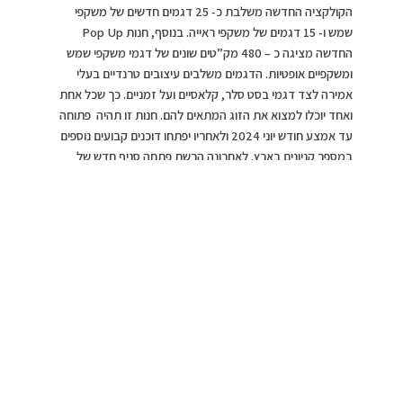
הקולקציה החדשה משלבת כ- 25 דגמים חדשים של משקפי
שמש ו- 15 דגמים של משקפי ראייה. בנוסף, חנות Pop Up
החדשה מציגה כ – 480 מק”טים שונים של דגמי משקפי שמש
ומשקפיים אופטיות. הדגמים משלבים עיצובים טרנדיים בעלי
אמירה לצד דגמי בסט סלר, קלאסיים ועל זמניים. כך שכל אחת
ואחד יוכלו למצוא את הזוג המתאים להם. חנות זו תהיה פתוחה
עד אמצע חודש יוני 2024 ולאחריו יפתחו דוכנים קבועים נוספים
במספר קניונים בארץ. לאחרונה הרשת פתחה סניף חדש של
קאטליה בקניון מול הים באילת.
ללא מסגרת _עומר_
קאטליה_אופטיקנה _
מחיר 299 שח_צילום: שי
פרנקו