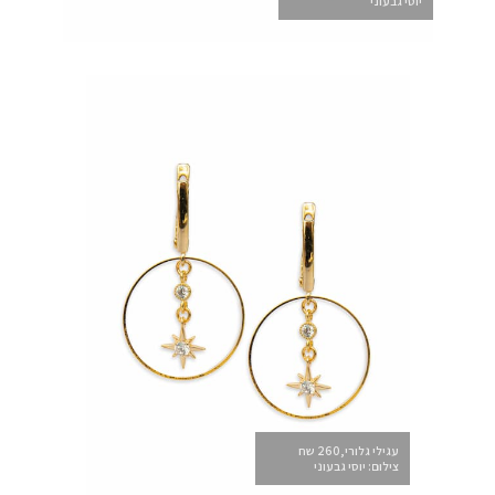
יוסי גבעוני
עגילי גלורי,260 שח
צילום: יוסי גבעוני