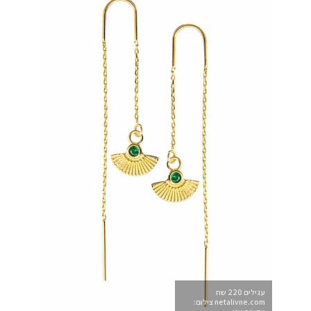
עגילים 220 שח
netalivne.com צילום: