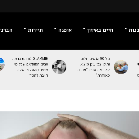
נות
חיים באיזון
אופנה
תיירות
הברנז
גיל 90 הגשים חלום
GLAMMIE נוחתת ברמת
י
ותיק: צבי עינן מוציא
אביב: הפופ־אפ שכל מי
לאור את ספרו “אהבה
שחיה מהטלפון שלה
ט
מאוחרת”
חייבת להכיר