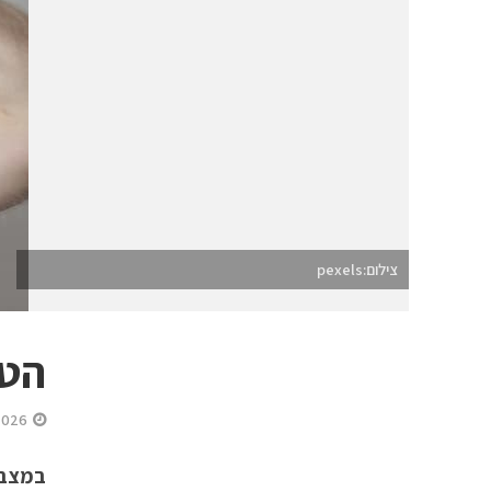
צילום:pexels
הטי
2026
במצבי