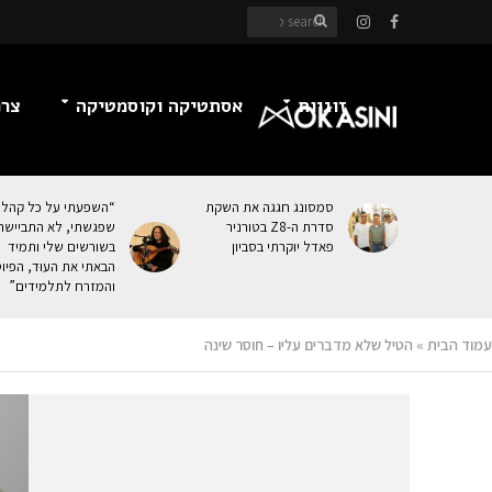
זוגיות
אסתטיקה וקוסמטיקה
צרכ
סמסונג חגגה את השקת
“השפעתי על כל קהל
סדרת ה-Z8 בטורניר
שפגשתי, לא התביישת
פאדל יוקרתי בסביון
בשורשים שלי ותמיד
הבאתי את העוּד, הפיו
והמזרח לתלמידים”
עמוד הבית
»
הטיל שלא מדברים עליו – חוסר שינה