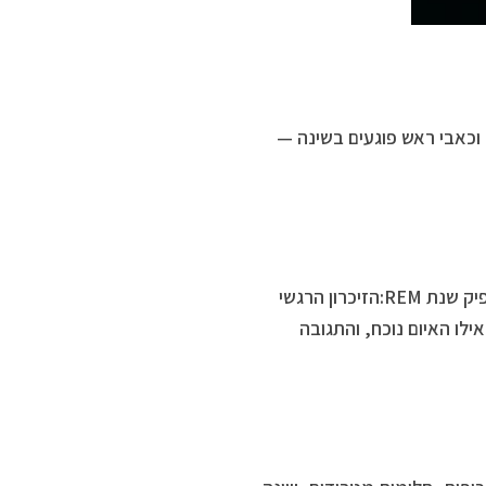
וכאבי ראש פוגעים בשינה —
במצבי טראומה, המוח מתקשה לעבד את האירוע, במיוחד כאשר אין מספיק שנת REM:הזיכרון הרגשי
לו האיום נוכח, והתגובה