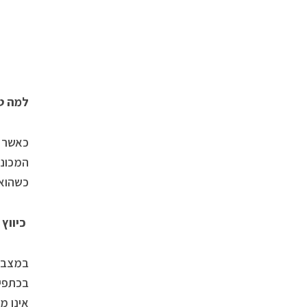
למה טר
כאשר א
כשהוא 
כיווץ
בכתפיי
אינו מ