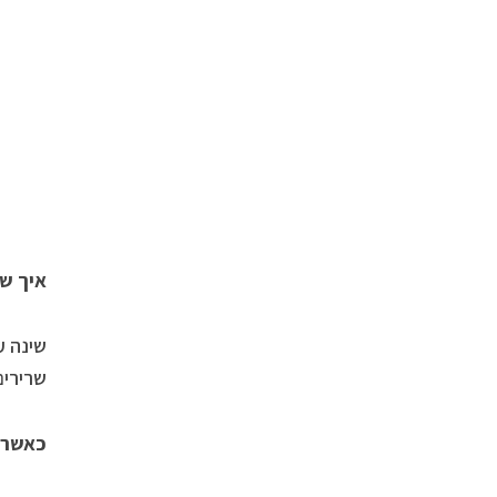
איך שי
שינה ע
שרירים
כאשר 