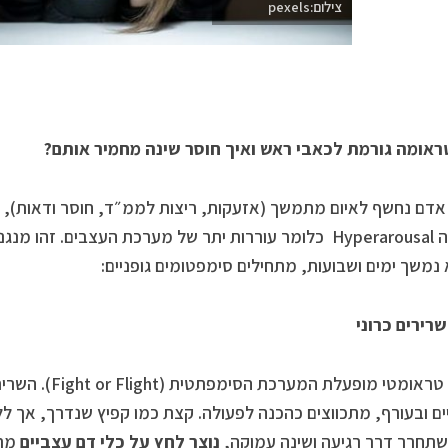
צילום:pexels
אומה גורמת לכאבי ראש ואיך חוסר שינה מחמיר אותם?
דם נחשף לאיום מתמשך (אזעקות, ריצות לממ״ד, חוסר ודאות), ה
המכונה Hyperarousal כלומר עוררות יתר של מערכת העצבים. זהו
נמשך ימים ושבועות, מתחילים סימפטומים גופניים:
שרירים
כרוני
במצב טראומטי מופעלת
ם ובעורף, מתכווצים כהכנה לפעולה. קצת כמו קפיץ שנדרך, אך לל
שתחרר דרך רגיעה ושינה עמוקה,
נוצר לחץ על כלי דם עצביים
מת