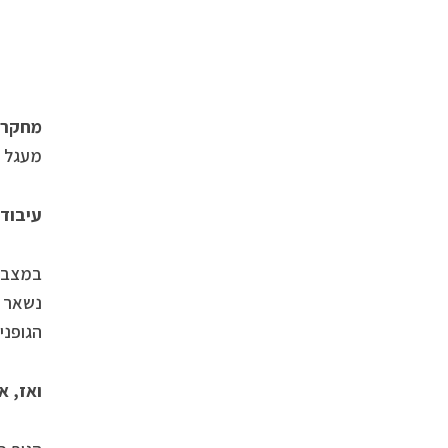
מחקרים
מעגל ש
עיבוד
נשאר “
הגופני
ואז, א