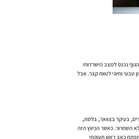
גוף נכנס למצב הישרדותי
 מנגנון טבעי וחיוני לטווח קצר. אבל
 המערכת הסימפתטית (Fight or Flight). השרירים, בעיקר בצוואר, בלסת,
א השחרור. כאשר הכיווץ הזה
פתח כאב ראש תעוקתי