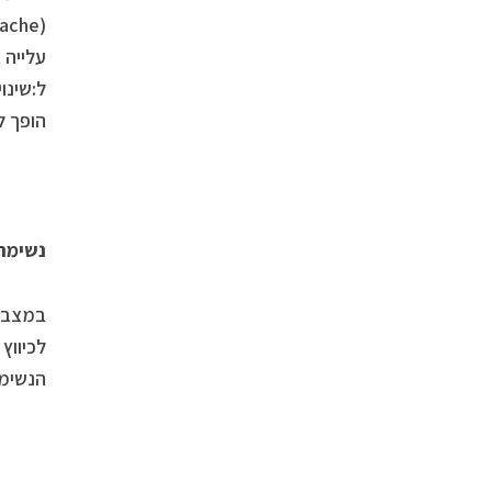
עלייה 
ל:שינו
הופך ל
נשימה
במצב ד
לכיווץ
הנשימה