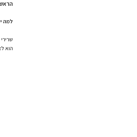
הראשון
למה י
שרירי 
הוא לא