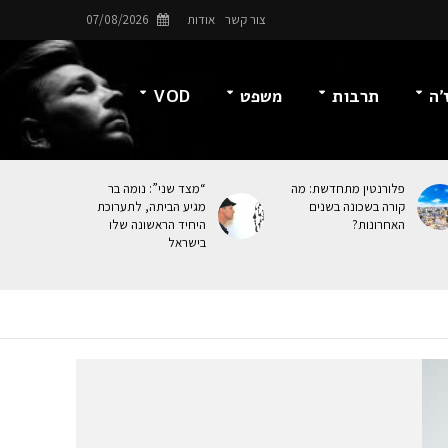
צור קשר
אודות
07/08/2026
’ה
תרבות
משפט
VOD
פלורנטין מתחדשת: מה
“מצד שני”: נומה בר
קורה בשכונה בשנים
מגיע הביתה, לתערוכת
האחרונות?
היחיד הראשונה שלו
בישראל