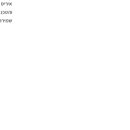
איריס 
והטכנו
שמירה 