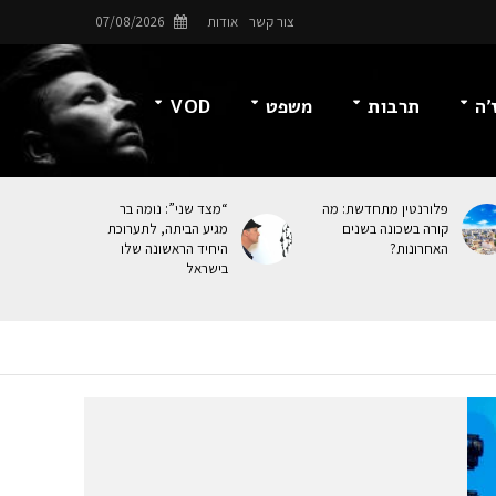
צור קשר
אודות
07/08/2026
’ה
תרבות
משפט
VOD
פלורנטין מתחדשת: מה
“מצד שני”: נומה בר
קורה בשכונה בשנים
מגיע הביתה, לתערוכת
האחרונות?
היחיד הראשונה שלו
בישראל