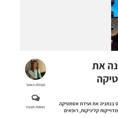
נה את
טיקה
הנהלת האתר
" ערכה ביום רביעי (06.09) במלון ווסט בנתניה את ועידת אסתטיקה
הוספת תגובה
וייקות קליניקות, רופאים