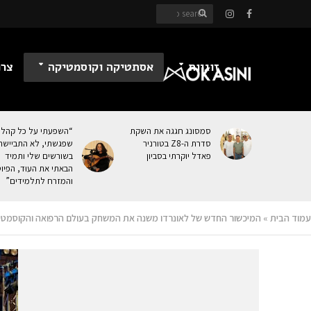
זוגיות
אסתטיקה וקוסמטיקה
צרכ
סמסונג חגגה את השקת
“השפעתי על כל קהל
סדרת ה-Z8 בטורניר
שפגשתי, לא התביישת
פאדל יוקרתי בסביון
בשורשים שלי ותמיד
הבאתי את העוּד, הפיו
והמזרח לתלמידים”
עמוד הבית
»
המיכשור החדש של לאונרדו משנה את המשחק בעולם הרפואה והקוסמטי