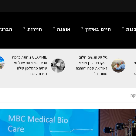
נות
חיים באיזון
אופנה
תיירות
הברנז
גיל 90 הגשים חלום
GLAMMIE נוחתת ברמת
י
ותיק: צבי עינן מוציא
אביב: הפופ־אפ שכל מי
לאור את ספרו “אהבה
שחיה מהטלפון שלה
ט
מאוחרת”
חייבת להכיר
קה