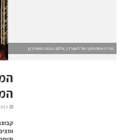
ועידה אסתטיקה של לאונרדו, צילום: נעמה משיח כהן
המי
המש
2023
ומציב
וקוסמ