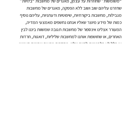
“משומשות” שחוזרות על עצמן, מאגרים של מחשבות “בלויות”
שחזרנו עליהם שוב ושוב ללא הפסקה, מאגרים של מחשבות
מגבילות, מחשבות ביקורתיות, שיפוטיות ודעתניות, עליהם נוסיף
כמות של מידע מיוצר שאליו אנחנו נחשפים מאמצעי המדיה,
המעורר אצלינו אינספור של מחשבות תגובה שמשוות ביננו לבין
האחרים, או שחושפות אותנו למחשבות שליליות, דואגות, חרדות
או כלל לא רלבנטיות לחיים שלנו. מחקרים מראים שהמוח האנושי
חושב בממוצע בין 50,000 מחשבות ל- 70,000 מחשבות ביום,
זוהי כמות עצומה שבהחלט יכולה ליצור אי סדר ואי שקט
בתודעה שלנו.
צילום: unsplash.com