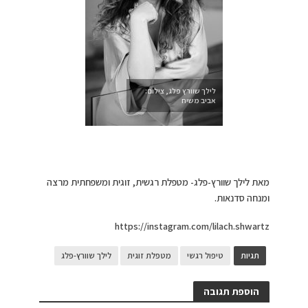
לילך שוורץ פלג, צילום:
אביב משיח
מאת לילך שוורץ-פלג- מטפלת רגשית, זוגית ומשפחתית מרצה
ומנחה סדנאות.
https://instagram.com/lilach.shwartz
תגיות
טיפול רגשי
מטפלת זוגית
לילך שוורץ-פלג
הוספת תגובה