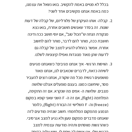
בכלל לא פנויים באמת להקשיב. בואו נשאל את עצמנו,
כמה באמת אנחנו מקשיבים אחד לשני?
קבלה- אותו העיקרון של פלורליזם, של קבלה של דעות
שונות. זה בסדר שאנשים חושבים אחרת, בואו נצא
מנקודת הנחה ש”הכול טוב”, אם יוסי חושב ככה ודינה
חושבת ככה, מותר להם לדבר, מותר להם לחשוב
אחרת. אפשר בהחלט להגיע למצב של קבלה גם
לדעות שהן מאוד מנוגדות ואפילו קיצוניות לשלנו.
הוויסות הרגשי- איך אנחנו מגיבים? כשאנחנו מגיעים
לשיחה כזאת, לדברים שכואבים לנו, אנחנו מאוד
מושפעים רגשית מכל מה שקורה, אנחנו רוצים להעביר
מסר, שיחשבו כמונו. בעצם מופעלים אצלנו שלושה
מצבים. שלושת ה- אפים מה שנקרא. אם זה התקיפה,
המלחמה (fight), אם זה ה- F השני שאני קופא במקום
(freeze) וה- F השלישי זה הבורח (flight), כלומר
הנמנע מהמקום המלחמתי. חשוב שנהיה מודעים לזה
שאנחנו מדברים ממקום טעון ולא נגיע למצב אגרסיבי.
כשהרגשות מווסתים ותהיה מודעות עצמית למצב
הרגשי שלי, אני אשים לב שחם לי, שיש עליה בדופק,