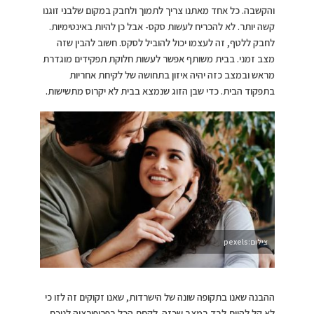
והקשבה. כל אחד מאתנו צריך לתמוך ולחבק במקום שלבני זוגנו
קשה יותר. לא להכריח לעשות סקס- אבל כן להיות באינטימיות.
לחבק ללטף, זה לעצמו יכול להוביל לסקס. חשוב להבין שזה
מצב זמני. בבית משותף אפשר לעשות חלוקת תפקידים מוגדרת
מראש ובמצב כזה יהיה איזון בתחושה של לקיחת אחריות
בתפקוד הבית. כדי שבן הזוג שנמצא בבית לא יקרוס מתשישות.
צילום:pexels
ההבנה שאנו בתקופה שונה של הישרדות, שאנו זקוקים זה לזו כי
לא קל להיות לבד במצב שכזה. לקחת הכל בפרופורציה לנוכח