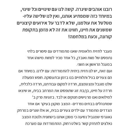
רובנו אוהבים שיגרה. קשה לנו עם שינויים וכל שינוי,
במיוחד כזה שמפתיע אותנו, ואין לנו שליטה עליו-
מטלטל את עולמנו, שלא לדבר על אירועים קיצוניים
שמשנים את חיינו, חווינו את זה לא מזמן בתקופת
קורונה, וכעת במלחמה!
מעבר לחזית הלאומית שאנו מתמודדים עם סיפורים בלתי
נתפסים של מוות ואובדן, כל אחד מכיר לפחות מישהו אחד
במעגל הראשון או השני.
ועם זאת, יש לנו חזית ביתית להתמודדות: עם ילדנו. במיוחד אם
הם צעירים בגיל ותלותיים בנו בזמן ובתעסוקה. חופש הפעולה
שלנו מוגבל ומצטמצם, חרדה למקום עבודתנו, חרדה כלכלית,
חרדה על חיינו, בן/בת זוג שתופסים את המרחב בבית, או שיצאו
למילואים ואנו מרגישים חנוקים או לבד. בזוגיות פרק ב’
שמתנהלים בבתים נפרדים- המצב מוקצן בעיקר אם אחד
הצדדים מתמודד עם ילדים צעירים בבית, או אלו שגרים במרחק
גאוגרפי שמגביל נסיעה כי מסכן אותנו ביטחונית ולנוכח המצב
נאלצים לתחזק קשר בשלט רחוק. ההתמודדות עם מערכת