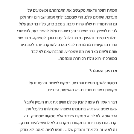
המתח וחוסר וודאות מקצינים את התנהגותנו ומשפיעים על
מערכת היחסים שלנו. הרי שבמצבי לחץ אנחנו שבירים יותר ולכן
גם ההתמודדות שלנו פחות טובה. במצב כזה, כל דבר קטן עלול
לגרום לפיצוץ. גבר שאינו רגוע ביום-יום עלול להפוך כעת להיסטרי
ותלותי במיוחד וההיפך. מצב כלכלי עגום הופך למצוקה. מצד שני
החרדה הקיומית גם גורמת לבני האדם להתקרב יותר לסובבים
אותם ולשים בצד את מה שמפריע. ההבנה שאנו לא לבד
במערכה- היא גולת הכותרת ומנחמת.
אז היכן הסכנה?
במקום לשתף רגשות ופחדים, במקום לשוחח זה עם זו על
מקומות כאובים וחרדות- יש האשמות הדדיות.
דבר ראשון
לנשום
! להבין שכולנו חווים את אותו העניין ולקבל
שאנו שונים איש איש בתגובתו השונה והתנהלותו בלעכל את
הטראומה. לא לבוא ממקום שיפוטי אלא ממקום שמחבק. וזה
יקרה אם נעבוד יחד בתקשורת מקרבת. לא לחפש להיות
צודק
–
זה לא עוזר. כל אחד והצדק שלו… חפש להיות נאהב. לא צודק