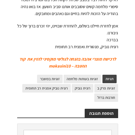
סיפורי מלחמה קשים שסובבים אותנו סביב השעון. אז בואו נהיה
בהודיה על הזכות להיות בחיים וגם נאהבים ומחובקים.
אמן לחזרת חיילנו בשלום, להחזרת שבויינו, יהי זכרם ברוך של כל
גיבורנו.
בברכה
רונית נוביק, מנטורית ואמנית רב תחומית
לרכישת מוצרי אהבה בהנחה לגולשי מוקסיני להזין את קוד
ההטבה – mokasini10
תגיות
זוגיות בעותות מלחמה
זוגיות במשבר
זוגיות פרק ב
רונית נוביק
רונית נוביק אמנית רב תחומית
חורבות ברזל
הוספת תגובה