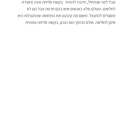
אבל לפני שנתחיל, חייבת להזהיר. בקשת סליחה אינה מיועדת
לחלשים. העולם מלא באנשים שיש בהם חרטה אבל הם לא
מסוגלים להתנצל. משום מה קיבענו את התחושה שהתנצלות היא
סימן לחולשה. אולם ההיפך הוא הנכון. בקשת סליחה אמתית
מצריכה לב מלא אומץ אז קחו אוויר והנה מתחילים.
אז מה צריכה לכלול בקשת סליחה אמתית?
כנות
“סליחה” היא לא מילת קסם. היא ביטוי של רגש, של מחשבה. אם
הסליחה שלכם לא מגיעה מהלב, הצד השני ירגיש זאת מיד
והאפקט יהיה הפוך – העלבון יגבר כי הצד השני יחוש שלא רק
שפגעתם בו, עכשיו אתם גם מזלזלים בו במילים שהן מס שפתיים.
תתנצלו רק אם אתם באמת מתכוונים לכך.