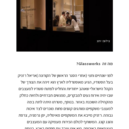
צילום: יחצ
מה זה Glassworks?
לפני שנתיים וחצי (אחרי הסגר הראשון של הקורונה )אריאל רזניק
בעל הסטודיו, הגיע מאוסטרליה לארץ הוא זיהה את הצורך של
הקהל הישראלי שאוהב ייחודיות והחליט לפתוח סטודיו למעצבים
שבו יהיה אירוח נעים למבקרים, מפגשים חברתיים ולהיות כחלק
מהקהילה השוכנת באזור. בנוסף, מטרתו היתה לתת במה
למעצבי משקפיים ומותגים קטנים פחות מוכרים לצד איכות
גבוהה. רזניק מייבא את המשקפיים מאיטליה, יפן גרמניה, צרפת
והונג קונג. המשותף לכולם הכירות מעמיקה עם המעצבים
העצמאיים באירופה. הוא אינו עובד עם ספקים בארץ. בנוסף,