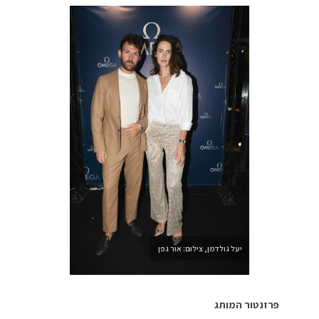
יעל גולדמן, צילום: אור גפן
פרזנטור המותג