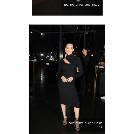
עמוס תמם, צילום: אור גפן
אנה אהרונוב, צילום: אור
גפן