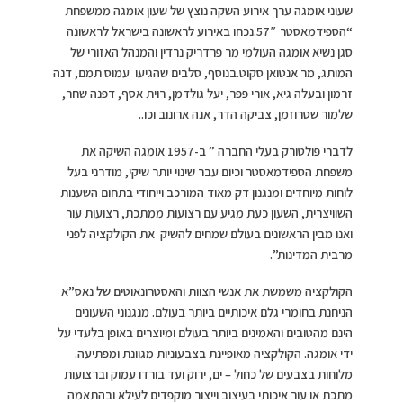
שעוני אומגה ערך אירוע השקה נוצץ של שעון אומגה ממשפחת
“הספידמאסטר 57″.נכחו באירוע לראשונה בישראל לראשונה
סגן נשיא אומגה העולמי מר פרדריק נרדין והמנהל האזורי של
המותג, מר אנטואן סקוט.בנוסף, סלבים שהגיעו עמוס תמם, דנה
זרמון ובעלה גיא, אורי פפר, יעל גולדמן, רוית אסף, דפנה שחר,
שלמור שטרוזמן, צביקה הדר, אנה ארונוב וכו..
לדברי פולטורק בעלי החברה ” ב-1957 אומגה השיקה את
משפחת הספידמאסטר וכיום עבר שינוי יותר שיקי, מודרני בעל
לוחות מיוחדים ומנגנון דק מאוד המורכב וייחודי בתחום השענות
השוויצרית, השעון כעת מגיע עם רצועות ממתכת, רצועות עור
ואנו מבין הראשונים בעולם שמחים להשיק את הקולקציה לפני
מרבית המדינות”.
הקולקציה משמשת את אנשי הצוות והאסטרונאוטים של נאס”א
הניחנת בחומרי גלם איכותיים ביותר בעולם. מנגנוני השעונים
הינם מהטובים והאמינים ביותר בעולם ומיוצרים באופן בלעדי על
ידי אומגה. הקולקציה מאופיינת בצבעוניות מגוונת ומפתיעה.
מלוחות בצבעים של כחול – ים, ירוק ועד בורדו עמוק וברצועות
מתכת או עור איכותי בעיצוב וייצור מוקפדים לעילא ובהתאמה