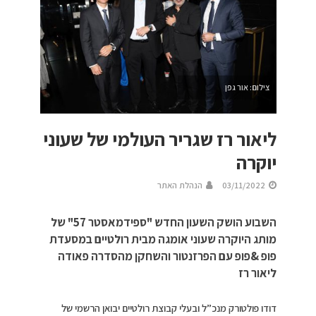
צילום: אור גפן
ליאור רז שגריר העולמי של שעוני
יוקרה
03/11/2022
הנהלת האתר
השבוע הושק השעון החדש "ספידמאסטר 57" של
מותג היוקרה שעוני אומגה מבית רולטיים במסעדת
פופ &פופ עם הפרזנטור והשחקן מהסדרה פאודה
ליאור רז
דודו פולטורק מנכ”ל ובעלי קבוצת רולטיים יבואן הרשמי של