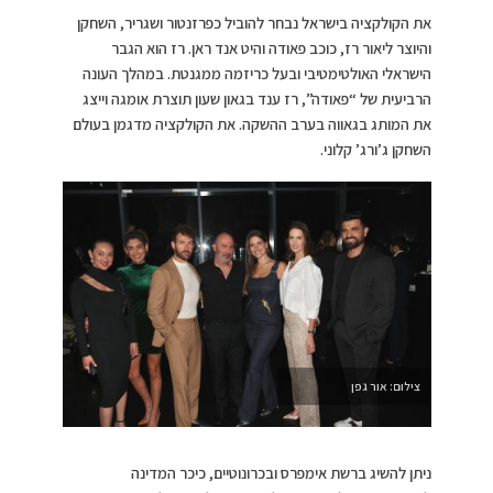
את הקולקציה בישראל נבחר להוביל כפרזנטור ושגריר, השחקן
והיוצר ליאור רז, כוכב פאודה והיט אנד ראן. רז הוא הגבר
הישראלי האולטימטיבי ובעל כריזמה ממגנטת. במהלך העונה
הרביעית של “פאודה”, רז ענד בגאון שעון תוצרת אומגה וייצג
את המותג בגאווה בערב ההשקה. את הקולקציה מדגמן בעולם
השחקן ג’ורג’ קלוני.
צילום: אור גפן
ניתן להשיג ברשת אימפרס ובכרונוטיים, כיכר המדינה