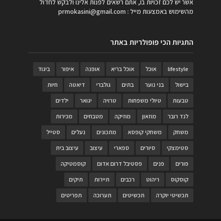
אשר יש לכם זכויות בו, אתם רשאים לפנות אלינו ולבקש לחדול
מהשימוש באמצעות מייל :
prmokasini@gmail.com
התגיות הכי פופולריות באתר
lifestyle
אוכל
אוכל בריא
אופנה
איפור
ביגוד
בישול
בני נוער
בתים
גולברי
דיאטה
חיות
טבעות
טיולי משפחות
טרויה
יגואר
ילדים
לנד רובר
מוזאון
מוזיקה
מטבחים
מכירות
משחק
משחקי קופסא
מתכונים
נעלים
סטייל
סטימצקי
סיורים
ספארי
עיצוב
עיצוב בית
פורים
פנים
פסטיבל דרום אדום
קוסמטיקה
קוסקוס
ריהוט
רכבים
תיירות
תיקים
תכשיטי יוקרה
תכשיטים
תערוכה
תפריטים