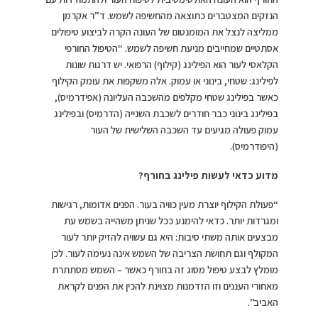
הנזקים המצטברים כתוצאה מהחשיפה לשמש. ד”ר אקרמן
ממליצה לנצל את המומנטום של העונה הקרה לביצוע טיפולים
אסתטיים שמחייבים מניעת חשיפה לשמש. “הטיפול החורפי
הקלאסי לעור הוא הפילינג (קילוף) הרפואי. יש דרגות שונות
לפילינג: שטחי, בינוני או עמוק. אלה משקפות את עומק הקילוף
כאשר בפילינג שטחי מקלפים מהשכבה העליונה (אפידרמיס),
בפילינג בינוני כבר חודרים לשכבת השנייה (הדרמיס) ובפילינג
עמוק פעולה מגיעים עד השכבה השלישית של העור
(היפודרמיס).
מדוע כדאי לעשות פילינג בחורף
?
“פעולת הקילוף יוצרת מעין כוויה בעור. הפנים אדומות, רגישות
ומגרדות יותר. כדאי להימנע ככל שניתן משהייה בשמש עת
מבצעים אותה משתי סיבות: היא גם עשויה להזיק יותר לעור
המקולף וגם תחושת הצריבה של השמש אינה נעימה לעור. לכן
מומלץ לבצע טיפול מסוג זה בחורף כאשר – השמש מסתתרת
מאחורי העננים וזו הזדמנות מצוינת להכין את הפנים לקראת
האביב”.