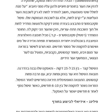
(
Skinboosters) – הכולל החדרת לחות עמוקה, שתפקידה
להזין את העור בחומרים חיוניים ולהגן עליו מפני היובש. “על מנת
לחולל שינוי משמעותי, חשוב להחדיר לחות לא רק לשכבות העור
העליונות ע”י קרם לחות, אלא גם לשכבות העמוקות שלו. טיפול
סקינבוסטרס מתבצע בעזרת מחט דקיקה ולמעשה מחדיר לחות
אל תוך השכבות התת-עוריות, היכן שהעור הכי זקוק לה. החומר
המוחדר (רסטילן סקינבוסטרס – ק.ד.) מכיל חומצה היאלורונית
המיוצבת בטכנולוגיה ייחודית המאפשרת ספיחה אדירה של מים
ושימורם לתקופה של מספר חודשים. הוא תורם לשיפור במראה
עור פגום ויבש, משפר קמטוטים, נקבוביות, ומועיל גם לעור
הצוואר, המחשוף ועור הידיים.
הטיפול קצר – בין 15 ל-25 דקות – והאפקט שלו נבנה בהדרגה.
תוצאת הטיפול היא עור בוהק ופחות יבש, עם הרבה פחות
קמטוטים. התוצאה האופטימלית תיראה כחודשיים לאחר הטיפול.
המראה נשמר לתקופה של בין 6-10 חודשים, כאשר טיפול נוסף
לאחר 6 חודשים ישמור על האפקט”.
פילינג – אידיאלי לביצוע בחורף
החורף הוא העונה האולטימטיבית לטיפוח העור ולהתמודדות עם