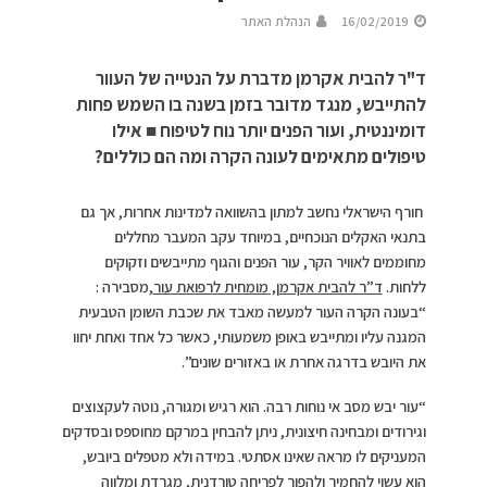
16/02/2019
הנהלת האתר
ד"ר להבית אקרמן מדברת על הנטייה של העוור
להתייבש, מנגד מדובר בזמן בשנה בו השמש פחות
דומיננטית, ועור הפנים יותר נוח לטיפוח ■ אילו
טיפולים מתאימים לעונה הקרה ומה הם כוללים?
חורף הישראלי נחשב למתון בהשוואה למדינות אחרות, אך גם
בתנאי האקלים הנוכחיים, במיוחד עקב המעבר מחללים
מחוממים לאוויר הקר, עור הפנים והגוף מתייבשים וזקוקים
ללחות.
ד”ר להבית אקרמן
,
מומחית ל
רפואת עור
,מסבירה :
“בעונה הקרה העור למעשה מאבד את שכבת השומן הטבעית
המגנה עליו ומתייבש באופן משמעותי, כאשר כל אחד ואחת יחוו
את היובש בדרגה אחרת או באזורים שונים”.
“עור יבש מסב אי נוחות רבה. הוא רגיש ומגורה, נוטה לעקצוצים
וגירודים ומבחינה חיצונית, ניתן להבחין במרקם מחוספס ובסדקים
המעניקים לו מראה שאינו אסתטי. במידה ולא מטפלים ביובש,
הוא עשוי להחמיר ולהפוך לפריחה טורדנית, מגרדת ומלווה