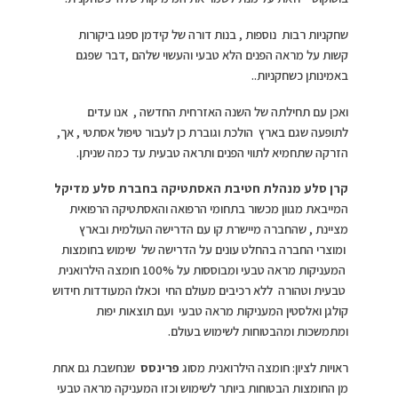
שחקניות רבות נוספות , בנות דורה של קידמן ספגו ביקורות
קשות על מראה הפנים הלא טבעי והעשוי שלהם ,דבר שפגם
באמינותן כשחקניות..
ואכן עם תחילתה של השנה האזרחית החדשה , אנו עדים
לתופעה שגם בארץ הולכת וגוברת כן לעבור טיפול אסתטי , אך,
הזרקה שתחמיא לתווי הפנים ותראה טבעית עד כמה שניתן.
קרן סלע מנהלת חטיבת האסתטיקה בחברת סלע מדיקל
המייבאת מגוון מכשור בתחומי הרפואה והאסתטיקה הרפואית
מציינת , שהחברה מיישרת קו עם הדרישה העולמית ובארץ
ומוצרי החברה בהחלט עונים על הדרישה של שימוש בחומצות
המעניקות מראה טבעי ומבוססות על 100% חומצה הילרואנית
טבעית וטהורה ללא רכיבים מעולם החי וכאלו המעודדות חידוש
קולגן ואלסטין המעניקות מראה טבעי ועם תוצאות יפות
ומתמשכות ומהבטוחות לשימוש בעולם.
ראויות לציון: חומצה הילרואנית מסוג
פרינסס
שנחשבת גם אחת
מן החומצות הבטוחות ביותר לשימוש וכזו המעניקה מראה טבעי