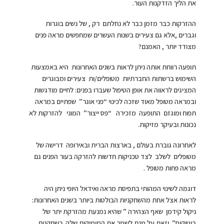
את הליך הזדקנות העור.
ההזרקות כבר מזמן כבר לא נחלתם רק , של נשים בוגרות
וגברים ,אלא גם צעירים בשנות העשרים שמחפשים מראה פנים
מצודד יותר , האמנם?
תופעה רווחת אותה ניתן לראות בשנים האחרונות היא באמצעות
השימוש ברשתות החברתיות מטופלים/ות צעירים ומבוגרים
המציגים לראווה את אופן הטיפול שעברו בפנים: לחיים מודגשות
ובמראה מטופל מאוד שזכה לכינוי “פני אוגר” שפתיים במראה
תפוח ומוגזם התופעה מזכירה “פס ייצור” המוני להזרקות לא
נכונות ובעיקר מזיקות.
לאחרונה גוברת בעולם , בארצות הברית ובאירופה דרישה של
מטופלים לשלב לצד טכניקות חדשות להזרקה בעור הפנים גם
מראה פחות מטופל .
דוגמה לשינוי המהותי בתפיסת מראה ואידאל היופי ניתן היה
לראות אצל אחת מהשחקניות הבולטות ביותר בשנים האחרונות:
ניקול קידמן שאף הצהירה ” שהיא נמנעת מהזרקת יתר של
בוטוקוס” וזאת על מנת לשמר את המימיקות שלה כשחקנית.