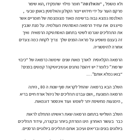
ולא מטופל
, “והאלנסה”
חומר מילוי שתפקידו ,הוא שיפור
מרקם העור על ידי חידוש ייצור הקולגן והאלסטין באופן טבעי ,
האלנסה נמצא גבוה ברשימה מאוד מצומצמת של חומריים אשר
מייצגים את עתיד הרפואה האסתטית העולמית. על מנת שנבין
את התהליכים שגרמו לשינוי בתחום האסתטיקה הרפואית ואיך
זה בעצם משפיע על מראה הפנים שלך צריך לקחת כמה צעדים
אחורה להיסטוריה.
הרפואה הקלאסית לאורך מאות שנים שימשה כרפואה של “כיבוי
שרפות” כלומר? יש זיהום? נותנים אנטיביוטיקה? קמטים בפנים?
“בואו נמלא אותם”….
השלב הבא ברפואה שהחל לקראת סוף שנות ה 80 , היתה
הרפואה המונעת , ושם עברנו תהליכים של ניהול אורח חיים בריא
, הימנעות מחשיפת יתר לשמש ועוד אינספור דוגמאות.
השלב השלישי בתחום הרפואה שאת ראשיתו התחלנו לראות
כבר בעשור האחרון הינו המרתק ביותר ובקצרה, עידוד תהליכים
ביולוגים בונים ובריאים ועיכוב אותם תהליכים ביולוגיים הרסניים.