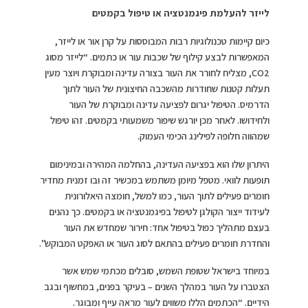
לייזר להעלמת פיגמנטציה או טיפול בקמטים
כיום קיימות טכנולוגיות רבות המבוססות על קרן אור או לייזר,
המאפשרות לבצע קילוף של שכבות עור או כתמים. “לייזר מסוג
CO2, מצליח לחורר את העור בצורה עדינה ומבוקרת ויוצר מעין
תעלות קטנות שחודרות מהשכבה החיצונית של העור לתוך
הדרמיס. הטיפול יגרום לפציעה עדינה ומבוקרת של העור
ולחידושו. לאחר מכן יורגש שיפור משמעותי בקמטים. זהו טיפול
שמהווה חלופה לפילינג הכימי העמוק.
היתרון שלו הוא בפציעה העדינה, בהחלמה המהירה ובמינימום
תופעות לוואי. מטפל מיומן משתמש במכשיר זה ובו זמנית מחדיר
חומרים פעילים לתוך העור, כמו למשל, חומצה היאלורונית
לעידוד ייצור הקולגן לטיפול בפיגמנטציה או בקמטים. כך נהנים
בעצם מתהליך כפול בטיפול אחד: חירור שמחדש את העור
והחדרת חומרים פעילים בהתאם לסוג העור או האפקט המבוקש”.
במיוחד בישראל שטופת השמש, סובלים מכתמי שמש אשר
הצטברו על העור במהלך השנים – בעיקר בפנים, במחשוף ובגב
הידיים. “הכתמים הללו משווים לעור מראה עייף ומבוגר.