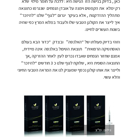
כאן , בדיוק בנישה הזו הגישה היא : ללכת על חומר מילוי שלא
רק ימלא את הקמטים ויפצה על אובדן הנפחים שנגרמו כתוצאה
מתהליך ההזדקנות , אלא בעיקר יגרום “לגוף” שלנו “להיזכר”
איך לייצר את הקולגן הטבעי שלו ולעבוד במלוא המרץ כפי שהיה
בשנות העשרים לחיינו.
וזוהי בדיוק פעולתו של “האלנסה” ובצדק “כדור הבא בעולם
האסתטיקה הרפואית” תוצאת הטיפול באלנסה אינה מיידית,
אמנם שחזור הנפחים שאבדו נכרים לעין לאחר ההזרקה ,אך
התוצאה הסופית היא , שלוקח לגוף שלנו כ 3 חודשים “להיזכר”
ולייצר את אותו קולגן נכסף שמעניק לנו את המראה הטבעי החיוני
והלא עשוי.
צילום: יח”צ