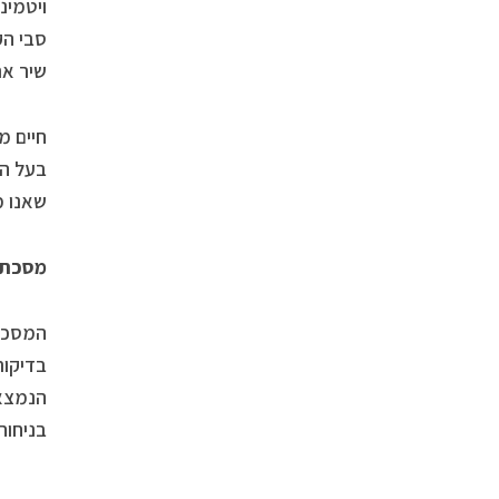
סבי הק
שיר את
חיים מ
שאנו משווקי
מסכת ק
המסכה 
בדיקות
הנמצאי
בניחוח