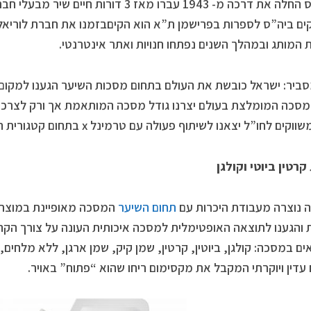
ויטמינס החלה את דרכה מ- 1943 עברו מאז 3 דו
ים ביה”ס לספרות בפרישמן ת”א הוא הקיםבזמנו את חברת לוריאל
 המותג ובמהלך השנים נפתחו חנויות ואתר אינטרנטי.
סביר: ישראל כובשת את העולם בתחום מסכות השיער הגענו למקום ר
ם לחו”ל יצאנו לשיתוף פעולה עם טרמינל x בתחום קטגורית הביוטי ולחשוף בארץ את המותג”.
רטין ביוטי וקולגן
נוצרה מעבודת היכרות עם
תחום השיער
המסכה מאופיינת במוצרי 
 והגענו לתוצאה האופטימלית למסכה איכותית העונה על צורך הקהל
ם במסכה: קולגן, ביוטין, קרטין, שמן קיק, שמן ארגן, ללא מלחים,
 עדין ויוקרתי המקבל את מקסימום ריחו שהוא “פתוח” באויר.