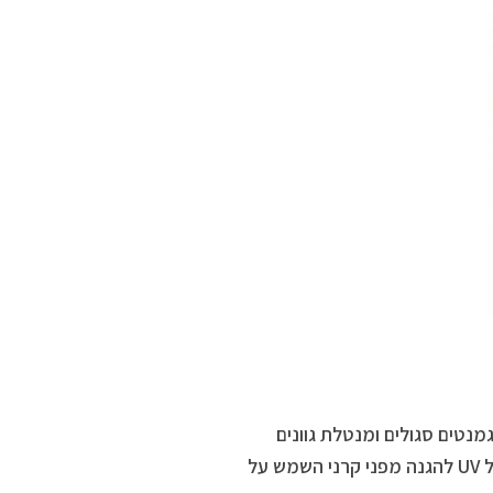
מנטים סגולים ומנטלת גוונים
צהובים וכתומים וגווני כסף, קרטין,שמן ארגן,שמן נבט חיטה, ויטמין E, בעל UV להגנה מפני קרני השמש על