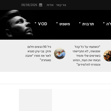
צור קשר
אודות
08/08/2026
’ה
תרבות
משפט
VOD
“השפעתי על כל קהל
גיל 90 הגשים חלום
שפגשתי, לא התביישתי
ותיק: צבי עינן מוציא
בשורשים שלי ותמיד
לאור את ספרו “אהבה
הבאתי את העוּד, הפיוט
מאוחרת”
והמזרח לתלמידים”