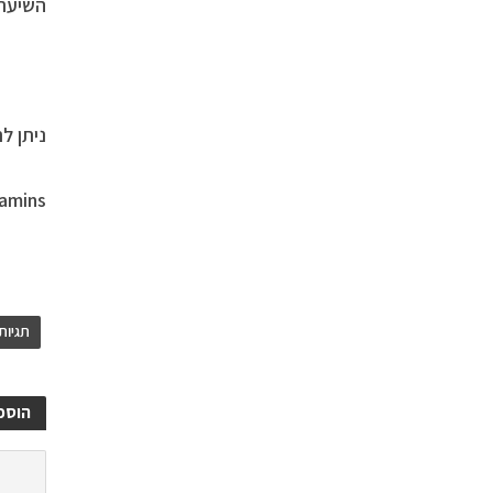
השיער.
ניתן ל
tamins
תגיות
הוספ