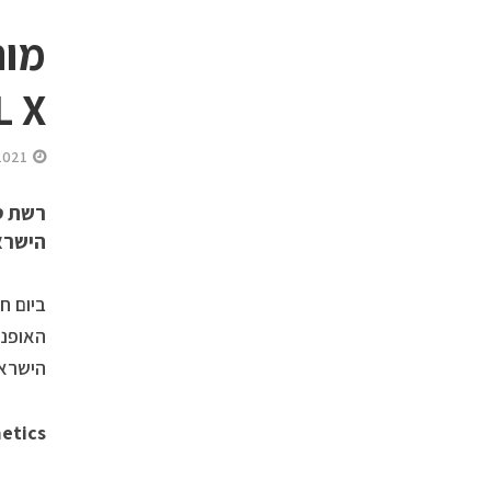
L X
2021
רשת ט
הישראלי AL X
הישראל
etics