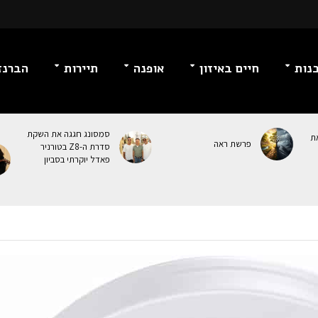
נות
חיים באיזון
אופנה
תיירות
הברנז
סמסונג חגגה את השקת
ת
פרשת ראה
סדרת ה-Z8 בטורניר
פאדל יוקרתי בסביון