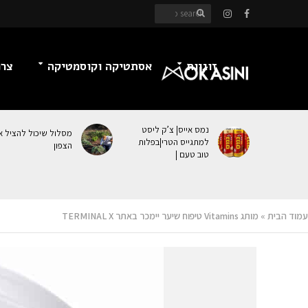
זוגיות
אסתטיקה וקוסמטיקה
צרכ
נמס אייס| צ’ק ליסט
מסלול שיכול להציל א
למתגייס הטרי|בפלות
הצפון
טוב טעם |
עמוד הבית
»
מותג Vitamins טיפוח שיער יימכר באתר TERMINAL X