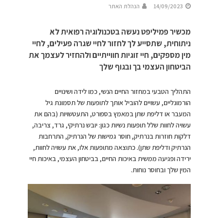
14/09/2023
הנהלת האתר
מכשיר פמיליפט נעשה בטכנולוגיה רפואית לא
ניתוחית, שתסייע לך לחזור לחיי שגרה פעילים, לחיי
מין מספקים, חיי זוגיות חווייתיים ולהחזיר לעצמך את
הביטחון העצמי בך ובגוף שלך
התהליך הטבעי במחזור החיים הנשי, כמו לידה ושינויים
הורמונליים, עשויים להוביל אותך לתופעות של תסמונת גיל
המעבר או דליפת שתן במאמץ בספורט, התעטשויות (בהם את
עשויה לחוות שלל תופעות נשיות כגון: יובש נרתיקי, גרד, צריבה,
דלקות חוזרות בנרתיק, חוסר גמישות של הנרתיק, התרחבות
הנרתיק ודליפת שתן). כתוצאה מתופעות אלו, את עשויה לחוות,
ירידה ופגיעה ממשית באיכות החיים, בביטחון העצמי, באיכות חיי
המין שלך ובחוסר נוחות.