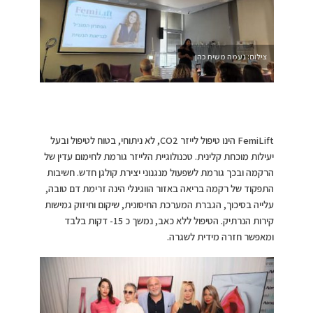
צילום: נעמה משיח כהן
FemiLift הינו טיפול לייזר CO2, לא ניתוחי, בטוח לטיפול ובעל
יעילות מוכחת קלינית. טכנולוגיית הלייזר גורמת לחימום עדין של
הרקמה ובכך גורמת לשפעול מנגנוני יצירת קולגן חדש. חשיבות
התפקוד של רקמה בריאה באזור הווגינלי הינה זרימת דם טובה,
עלייה בסיכוך, הגברת המערכת החיסונית, שיקום וחיזוק גמישות
קירות הנרתיק. הטיפול ללא כאב, נמשך כ 15- דקות בלבד
ומאפשר חזרה מידית לשגרה.