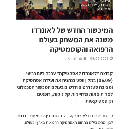
ועידה אסתטיקה של
לאונרדו, צילום: נעמה
משיח כהן
המיכשור החדש של לאונרדו
משנה את המשחק בעולם
הרפואה והקוסמטיקה
08/09/2023
הנהלת האתר
קבוצת "לאונרדו לאסתטיקה" ערכה ביום רביעי
(06.09) במלון ווסט בנתניה את ועידת אסתטיקה
ומציבה סטנדרטים חדשים בעולם המכשור הטכנולוגי
לצד תוצאות מדוייקות קליניקות, רופאים
וקוסמטיקאיות.
קבוצת “לאונרדו לאסתטיקה”, הינה מותג בין-לאומי תוצרת כחול
לבן, מהמובילים בתחום האסתטיקה הרפואית בארץ ובעולם,
מאז שנת 2007.