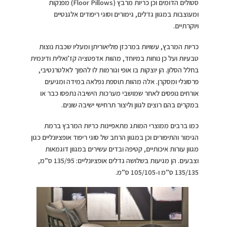
סטולים הדומים וכן כריות מרבץ (Floor Pillows) מפנקות
ומעוצבות במגוון גדלים, גימורים וסוגי ריפודים אלגנטיים
ויוקרתיים.
כריות המרבץ, עשויות במרכזן פוליאוריתן ומעליו שכבת נוצות
טבעיות ועל כן נוחות במיוחד, מהוות אדפטציה קז’ואלית ודינמית
בחלל הסלון. הן יוצקות בו אופי וגורמות לו להפוך לאלטרנטיבי,
פרסונלי ומסקרן. אלה מהוות תוספת נפלאה במידה ומגיעים
אורחים נופסים לאחר שמושבי מערכות הישיבה נתפסו כבר או
במקרים בהם רוצים לגוון וליצור תרחישי ישיבה שונים.
כמו ברבים ממוצרי המותג מתאפיינות כריות המרבץ ברמת
הגימור והתיפורים וכן במגוון הרחב של סוגי ריפוד אופציונליים כגון
מגוון עורות איכותיים, קטיפה ובדים עשירים במגוון דוגמאות
וצבעים. הן מגיעות בשלושה גדלים אופציונליים: 135/95 ס”מ,
135/135 ס”מ ו-105/105 ס”מ.