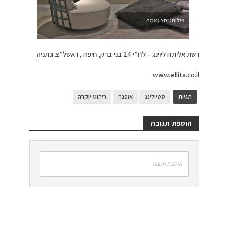
צילום: יחצ גאמה
רשת אליתה ליוינג – לח”י 24 בני ברק, חיפה , ראשל”צ ונתניה
www.ellita.co.il
תגיות
סטיילינג
אופנה
ריהוט יוקרה
הוספת תגובה
הוספת תגובה