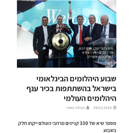
מימין קובי קורן, יורם דבש,
אלי כהן, ערן זיני, עזרא
בוארון צלם: אסף לב
שבוע היהלומים הבינלאומי
בישראל בהשתתפות בכיר ענף
היהלומים העולמי
29/01/2019
הנהלת האתר
מספר שיא של 330 קניינים מרחבי העולם ייקחו חלק
בשבוע