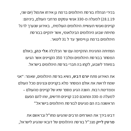
בכירי הנהלת בורסת היהלומים ברמת גן אירחו אתמול (יום שני,
28.1.19) למעלה מ-330 אנשי עסקים מרחבי העולם, ביניהם:
קניינים ואנשי תעשיית היהלומים העולמית, באירוע שנערך לרגל
פתיחת שבוע היהלומים הבינלאומי, אשר יתקיים בבורסת
היהלומים ברמת גן ויימשך עד ל 31 לינואר.
הפתיחה החגיגית התקיימה עם שר הכלכלה
אלי כהן
, באולם
המסחר בבורסת היהלומים ומלבד 350 הקניינים אשר הגיעו
במיוחד לשבוע, לקחו בה חברי בורסת היהלומים בישראל.
את האירוע פתח
יורם דבש,
נשיא בורסת היהלומים, שאמר: “אני
שמח לראות את אולם המסחר מלא בקניינים ונציגים מכל העולם
וממדינות רבות. השנה הגיע מספר שיא של קניינים מהעולם –
למעלה מ-330 ומתוכם 110 קניינים חדשים, שזו להם הפעם
הראשונה בה הם מגיעים לבורסת היהלומים בישראל.”
דבש בירך את האורחים הרבים שהגיעו מחו”ל ובראשם את
מרטין לייק
מנכ”ל בורסת היהלומים של דובאי שהגיע לישראל,
מרטין ררפורט
הבעלים של חברת רפפורט,
אלי אייזקוב
נשיא