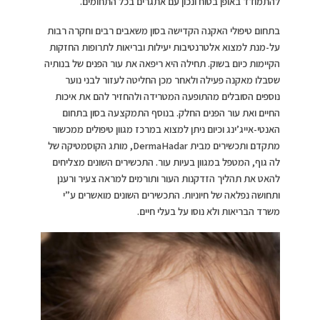
להתמודד באופן בטוח ונכון עם אתגרים בכל התחומים.
בתחום טיפולי האקנה הקדישה בסון משאבים רבים וחקרה רבות
על-מנת למצוא אלטרנטיבות יעילות ובריאות לתרופות החזקות
הקיימות כיום בשוק. תחילה היא ריפאה את עור הפנים של בנותיה
שסבלו מאקנה פעילה ולאחר מכן החליטה לעזור לבני נוער
נוספים הסובלים מהתופעה המטרידה ולהחזיר להם את איכות
החיים ואת עור הפנים החלק. בנוסף התמקצעה בסון בתחום
האנטי-אייג’ינג וכיום ניתן למצוא במרכז מגוון טיפולים ממכשור
מתקדם ותכשירים מבית DermaHadar, מותג הקוסמטיקה של
לה גוף, המטפל במגוון בעיות עור. התכשירים השונים מצליחים
להאט את תהליך הזדקנות העור ותורמים למראה צעיר ורענן
ותחושה נפלאה של חיוניות. התכשירים השונים מואשרים ע”י
משרד הבריאות ולא נוסו על בעלי חיים.