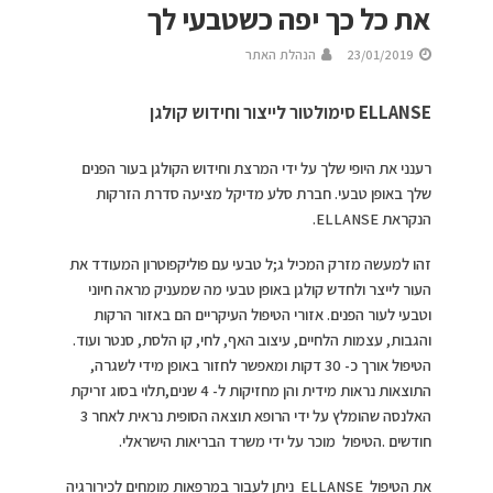
את כל כך יפה כשטבעי לך
23/01/2019
הנהלת האתר
ELLANSE סימולטור לייצור וחידוש קולגן
רענני את היופי שלך על ידי המרצת וחידוש הקולגן בעור הפנים
שלך באופן טבעי. חברת סלע מדיקל מציעה סדרת הזרקות
הנקראת ELLANSE.
זהו למעשה מזרק המכיל ג;ל טבעי עם פוליקפוטרון המעודד את
העור לייצר ולחדש קולגן באופן טבעי מה שמעניק מראה חיוני
וטבעי לעור הפנים. אזורי הטיפול העיקריים הם באזור הרקות
והגבות, עצמות הלחיים, עיצוב האף, לחי, קו הלסת, סנטר ועוד.
הטיפול אורך כ- 30 דקות ומאפשר לחזור באופן מידי לשגרה,
התוצאות נראות מידית והן מחזיקות ל- 4 שנים,תלוי בסוג זריקת
האלנסה שהומלץ על ידי הרופא תוצאה הסופית נראית לאחר 3
חודשים .הטיפול מוכר על ידי משרד הבריאות הישראלי.
את הטיפול ELLANSE ניתן לעבור במרפאות מומחים לכירורגיה