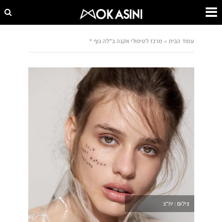
עמוד הבית
»
מרכז לטיפולי אקנה ב”לה גוף “
צילום : יח"צ