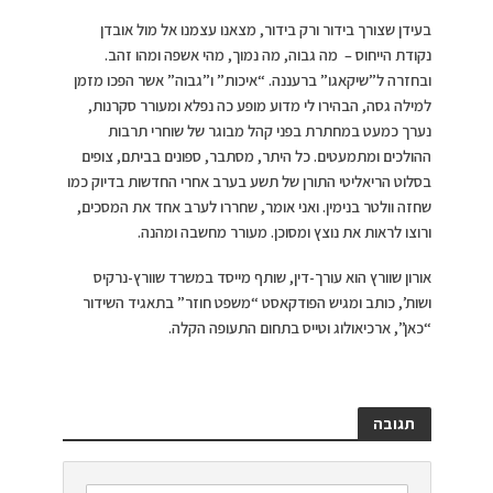
בעידן שצורך בידור ורק בידור, מצאנו עצמנו אל מול אובדן
נקודת הייחוס – מה גבוה, מה נמוך, מהי אשפה ומהו זהב.
ובחזרה ל”שיקאגו” ברעננה. “איכות” ו”גבוה” אשר הפכו מזמן
למילה גסה, הבהירו לי מדוע מופע כה נפלא ומעורר סקרנות,
נערך כמעט במחתרת בפני קהל מבוגר של שוחרי תרבות
ההולכים ומתמעטים. כל היתר, מסתבר, ספונים בביתם, צופים
בסלוט הריאליטי התורן של תשע בערב אחרי החדשות בדיוק כמו
שחזה וולטר בנימין. ואני אומר, שחררו לערב אחד את המסכים,
ורוצו לראות את נוצץ ומסוכן. מעורר מחשבה ומהנה.
אורון שוורץ הוא עורך-דין, שותף מייסד במשרד שוורץ-נרקיס
ושות’, כותב ומגיש הפודקאסט “משפט חוזר” בתאגיד השידור
“כאן”, ארכיאולוג וטייס בתחום התעופה הקלה.
תגובה