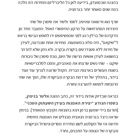
בהצגה שבמועדון, בידיעה לאן כל הליברליזם והחירות הזו הלכה
כמה שנים מאוחר יותר בגרמניה.
שרף הוא וירטואוז שהיטיב לספר ולשיר את סיפורן של שתי
היצירות המתרחשות על הרקע ההיסטורי האפל. המעבר החד מן
הדקדנס של ברלין רגע לפני שהפשיסטים ירו לחופש הביטוי בראש
ל”שיקאגו”, היה מלא במשמעות. מחירות אחת שנגדעה, לעידן
של חירות ללא סטנדרטים ביקורת ובקרה. ולא ניתן שלא להרהר
בהשוואה לעידן אושיות הרשת של היום, נוכח סיפורן של גיבורות
שיקגו – שתי נשים שרצחו את מאהביהן, והפכו לסלבריטאיות
בשנות העשרים בארצות הברית. הקהל שרוצה לצרוך עוד ועוד
בידור, בתהליך של הרדמת הבקרה והביקורת שלו, הפך את שתי
הרוצחות למושא להערצה עיוורת.
כנראה שבדיוק אודות בידור זה, כתב ההוגה
וולטר בנימין,
בספרו הנודע “יצירת האמנות בעידן השעתוק הטכני”
.
[תורגם בידי שמעון ברמן ויצא בהוצאת הקיבוץ המאוחד]. בנימין
שראה כיצד בגרמניה הנאצית מנצלים את האמנות היחסית
חדשה אז של הקולנוע לשם החדרת מסרים וניטרול הביקורת
והבקרה של הצופה על התכנים, נחרד.