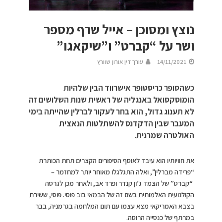
נוצץ ומסוכן – אייל שרף מספר
ושר על “קברט” ו”שיקאגו”
14/11/2021
עורך דין אורון שוורץ
כשהסופר כריסטופר אישרווד הבין שלהיות
הומוסקסואל באנגליה של ראשית שנות השלושים זה
לא תענוג גדול, הוא בחר לעקור לברלין שהייתה בימי
המעבר שבין הדקדנס להשתלטות הנאצית
האולטרה שמרנית.
את חוויותיו הוא עיבד לאוסף הסיפורים הקצרים תחת הכותרת
“פרידה מברלין”, ואלה התגלגלו מאוחר יותר למחזמר –
“קברט” של הצמד ג’ון קנדר ופרד אב, ולאחר מכן לגרסה
הקולנועית האלמותית בשם זה של הבמאי בוב פוסי. פוסי, ששירת
בצבא האמריקאי מצא עצמו עם תום המלחמה בגרמניה, בבר
במרתף של כנסייה הרוסה.