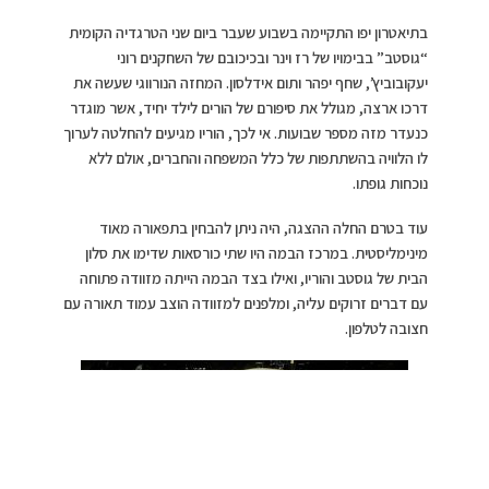
בתיאטרון יפו התקיימה בשבוע שעבר ביום שני הטרגדיה הקומית
“גוסטב” בבימויו של רז וינר ובכיכובם של השחקנים רוני
יעקובוביץ’, שחף יפהר ותום אידלסון. המחזה הנורווגי שעשה את
דרכו ארצה, מגולל את סיפורם של הורים לילד יחיד, אשר מוגדר
כנעדר מזה מספר שבועות. אי לכך, הוריו מגיעים להחלטה לערוך
לו הלוויה בהשתתפות של כלל המשפחה והחברים, אולם ללא
נוכחות גופתו.
עוד בטרם החלה ההצגה, היה ניתן להבחין בתפאורה מאוד
מינימליסטית. במרכז הבמה היו שתי כורסאות שדימו את סלון
הבית של גוסטב והוריו, ואילו בצד הבמה הייתה מזוודה פתוחה
עם דברים זרוקים עליה, ומלפנים למזוודה הוצב עמוד תאורה עם
חצובה לטלפון.