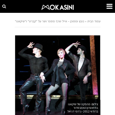
עמוד הבית
»
נוצץ ומסוכן – אייל שרף מספר ושר על "קברט" ו"שיקאגו"
צילום: מהפקה של שיקאגו
בתיאטרון האמבסדור
ברודווי 2012- ג'רמי דניאל