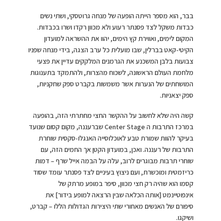
בבר, הוא מספר הייתה הופעה של מנחה גרוטסקי, ושתי נשים
כבדות משקל לצד פסנתר רעוע ולא מכוון רקדו ושרו בכבדות.
המקום לימים, ואווירת קץ הימים, יהוו את ההשראה למועדון
הקיטי-קאט בברלין, שבו מועלית כל ערב הצגה, בידי מנחה שפניו
צבועות בלבן המשכנע את הגרמנים המלקקים עדיין את פצעי
מלחמת העולם הראשונה, לשכוח מהצרות, ולהתמקד בתענוגות
המושחתים של הנערות אשר משמשות בקברט ספק שחקניות,
ספק יצאניות.
קשה היה שלא לחשוב על ההקשר החצי מחתרתי הזה, בהופעה
במרכז התרבות ה Center Stage שברעננה, מקום קסום שנועד
בעיקר להוות שמורת טבע לאוכלוסייה האנגלו-סקסית שוחרת
התרבות של רעננה. ואכן, במועדון הקטן אך החמים הזה, עם
שוחרי תרבות מבוגרים לרוב, עלה על הבמה אייל שרף – דמות
כריזמטית ומוכשרת, ועם ניצוץ בעיניים לצד פסנתר עומד שסוד
קסמו הוא שהיה רק חצי מכוון, סיפר במופע מרתק של
אינפוטיינמט [אותה הכלאה שבין הרצאה למופע בידור] את
סיפורם של האנשים מאחורי שתי היצירות הגדולות הללו – קברט,
ושיקגו.