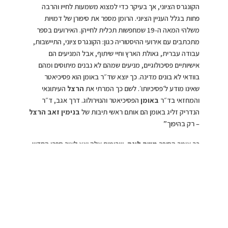
הקונגרס הציוני, אך בעיקר כדי למצוא משמעות לחייו והרבה
פחות בגלל העניין הציוני. הרומן מספר את סיפורן של דמויות
משלהי המאה ה-19 שמחפשות תכלית לחייהן. האירועים בספר
מתכתבים עם אירועי ההיסטוריה כגון: הקונגרס ציוני, התיישבות,
עבודה עברית, גאולת הארץ וחיי שיתוף, אבל המניעים הם
אישיותיים פסיכולוגיים, מניעים שמהם לא נבנים מיתוסים ומהם
בוודאי לא בונים מדינה. כך יוצא שד״ר באומן הוא פסיכיאטר
שאינו מודע ל׳פסיכיותו׳. לשם כך המרתי את
הרצל
העיתונאי
והמחזאי בד״ר
באומן
הפסיכיאטר והנוירולוג. דרך אגב, ד״ר
הנדריק זליג באומן הם אותם ראשי תיבות של
בנימין זאב הרצל
– רק בהיפוך”
כך אומר הסופר
משה לונה
, שבימים אלה יצא לאור ספרו החדש
“
המסע המשולש – תמונות עלומות מראשית הציונות”
(בהוצאת
כנרת זמורה דביר
). מדובר ברומן ביכורים נועז,
חתרני, מקורי וחריף, המייצר נרטיב חלופי לסיפורו של חוזה
המדינה,
בנימין זאב הרצל
. באמצעות שימוש מתוחכם
בעברית אנכרוניסטית שנדמית כשאובה היישר מסוף המאה
ה־19, ולצד תיאור מפורט של בגדים, נופים, מאכלים וריחות,
קמים לנגד עיני הקוראים בצורה מוחשית להפליא ימי ראשית