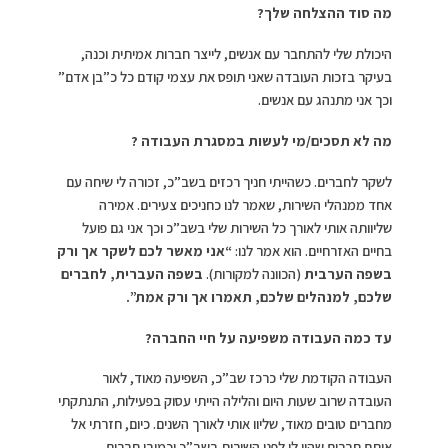
מה סוד ההצלחה שלך?
היכולת שלי להתחבר עם אנשים, לייצר חברות אמיתית וכנה,
בעיקר בזכות העובדה שאני תופס את עצמי קודם כל כ”בן אדם”
וכך אני מתנהג עם אנשים.
מה לא תסכים/מי לעשות במסגרת העבודה ?
לשקר לחברים. כשהייתי חניך רכזים בשב”כ, זכורה לי שיחה עם
אחד ממנהלי השירות, שאמר לנו כחניכים צעירים. אמירה
שליוותה אותי לאורך כל השירות שלי בשב”כ וכך אני גם פועל
בחיים האזרחיים. הוא אמר לנו:
“אני מאשר לכם לשקר אך ורק
בשפה הערבית
(הכוונה למקורות).
בשפה העברית, לחברים
שלכם, למנהלים שלכם, תאמרו אך ורק אמת”.
עד כמה העבודה משפיעה על חיי החברה?
העבודה הקודמת שלי כרכז שב”כ, השפיעה מאוד, לאור
העובדה שרוב שעות היום והלילה הייתי עסוק בפעילות, התנתקתי
מחברים טובים מאוד, שליוו אותי לאורך השנים. כיום, חזרתי אל
אותם חברים שהיו לי לפני השירות בשב”כ וכמובן חברים