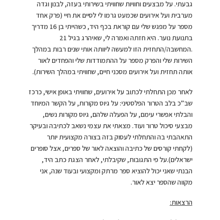
גבעתי. על מבצעים וחוויות שחוויתי בשירותי בעזה, לבנון וגדה
מערבית ועל אירועים שכמעט גרמו לי לסיים את חיי (פרק אחד
מספר על מפגש שלי עם קוראת בכף היד, כשהייתי בן 16 מדריך
בתנועת נוער. היא חזתה ואמרה לי, שאיהרג בגיל 21
.המחשבה/התחזית הזו למעשה ליוותה אותי שנים רבות במהלך
השירות שלי והפרק מספר על ההתמודדות שלי והפחדים לאור
אותה תחזית ועל אירועים מסכני חיים, שחוויתי במהלך השירות).
לאחר מכן התחלתי לכתוב על אירועים, שחוויתי באופן אישי, כרכז
שב”כ בלב הטרור הפלסטיני: על גיוס מקורות, על הקשר המיוחד
והבלתי אפשרי עימם, על הפעלה שלהם, גיוס מקורות נשים,
מבצעי סיכול טרור ועוד. מצאתי את עצמי נשאב לכתיבה ובעיקר
התאהבתי בה והתחלתי לעסוק בזה בצורה מקצועית יותר
(לקחתי קורסים של כתיבה והוצאה לאור של ספרים, אצל סופרים
ישראלים).על פי התגובות, שקיבלתי, לאחר הצגת כתב היד,
הבנתי שאני יכול להוציא ספר מרתק ומקצועי ובעוד שנה, אני
מקווה שהספר יצא לאור.
הרצאות: