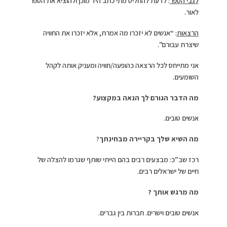
לגבי הספר
: לדעת להחליט מתי כתב היד מוכן ולהוציא את הספר
לאור.
הרצאות
: “אנשים לא יזכרו מה אמרת, אלא יזכרו את החוויה
שיצרת עבורם”.
אני מתייחס לכל הרצאה כהופעה/חוויה ומעניק אותה לקהל
השומעים.
מה הדבר הגורם לך הנאה במקצוע?
אנשים טובים.
מה השיא שלך בקריירה מבחינתך
?
רכז שב”כ: מבצעים רבים בהם הייתי שותף שגרמו להצלה של
חיים של ישראלים רבים.
מה מרגש אותך ?
אנשים טובים וישרים. חברות בין גברים.