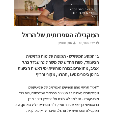
משה לונה וספרו המסע
המשולש, צילום: יהורם
גלילי
המקבילה הספרותית של הרצל
08/10/2022
תוכן ממומן
ב"המסע המשולש - תמונות עלומות מראשית
הציונות", ספרו החדש של משה לונה שגדל בתל
אביב, מתוארים בצורה מוחשית ימי ראשית הציונות
ברומן ביכורים נועז, חתרני, מקורי וחריף
“תמיד תהיתי מהם המניעים האמיתיים של פוליטיקאים
שמסתתרים מאחורי כל הגינונים הכביכול ממלכתיים, ואם כבר
פוליטיקאים – אז למה לא ללכת על הראשון ביותר מבין
הראשונים? כך יצא שגיבור ספרי, ד״ר
הנדריק זליג באומן
, הוא
המקבילה הספרותית של
הרצל
. הגיבור עדיין מארגן את