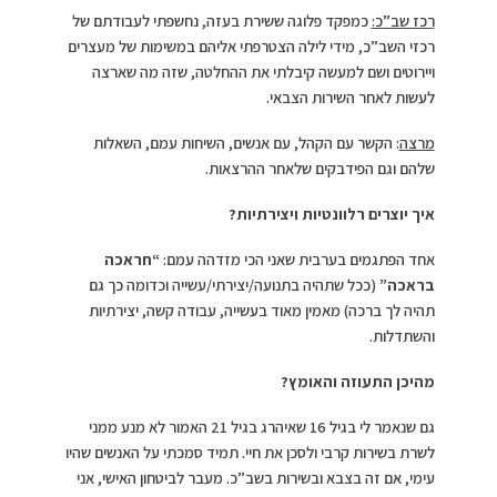
רכז שב”כ:
כמפקד פלוגה ששירת בעזה, נחשפתי לעבודתם של
רכזי השב”כ, מידי לילה הצטרפתי אליהם במשימות של מעצרים
ויירוטים ושם למעשה קיבלתי את ההחלטה, שזה מה שארצה
לעשות לאחר השירות הצבאי.
מרצה
: הקשר עם הקהל, עם אנשים, השיחות עמם, השאלות
שלהם וגם הפידבקים שלאחר ההרצאות.
איך יוצרים רלוונטיות ויצירתיות?
אחד הפתגמים בערבית שאני הכי מזדהה עמם:
“חראכה
בראכה”
(ככל שתהיה בתנועה/יצירתי/עשייה וכדומה כך גם
תהיה לך ברכה) מאמין מאוד בעשייה, עבודה קשה, יצירתיות
והשתדלות.
מהיכן התעוזה והאומץ?
גם שנאמר לי בגיל 16 שאיהרג בגיל 21 האמור לא מנע ממני
לשרת בשירות קרבי ולסכן את חיי. תמיד סמכתי על האנשים שהיו
עימי, אם זה בצבא ובשירות בשב”כ. מעבר לביטחון האישי, אני