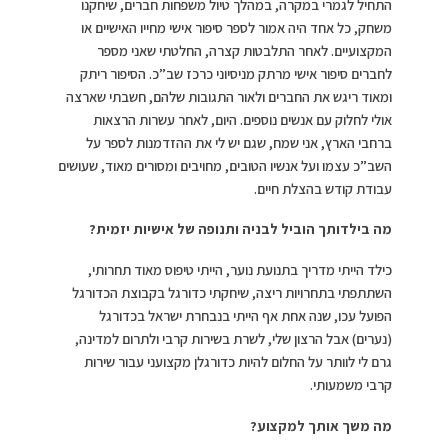
התחיל לגמרי במקרה, במהלך טיול משפחות חברים, שיחקנו
משחק, כל אחד היה אמור לספר סיפור אישי מחייו האישיים או
המקצועיים. לאחר התלבטות קצרה, החלטתי שאני מספר
לחברים סיפור אישי מרתק מניסיוני כרכז שב”כ. הסיפור ריתק
ומאוד ריגש את החברים ולאור התגובות שלהם, חשבתי שארצה
אולי לחלוק עם אנשים נוספים. היום, לאחר עשרות הרצאות
ברחבי הארץ, אני שמח, שגם יש לי את ההזדמנות לספר על
השב”כ עצמו ועל אנשיו הטובים, מחויבים ומסורים מאוד, שעושים
עבודת קודש בהצלת חיים.
מה בילדותך הוביל לבניה ותנופה של אישיות יזמית?
כילד הייתי מדריך בתנועת נוער, הייתי טיפוס מאוד תחרותי,
השתתפתי בתחרויות ריצה, שיחקתי כדורגל בקבוצת הכדורגל
הפועל עכו, שנה אחת אף הייתי בנבחרת ישראל בכדורגל
(נערים) אבל הרצון שלי, לשרת בשירות קרבי ולתרום למדינה,
גרם לי לוותר על החלום להיות כדורגלן מקצועני עבור שירות
קרבי משמעותי.
מה משך אותך למקצוע?