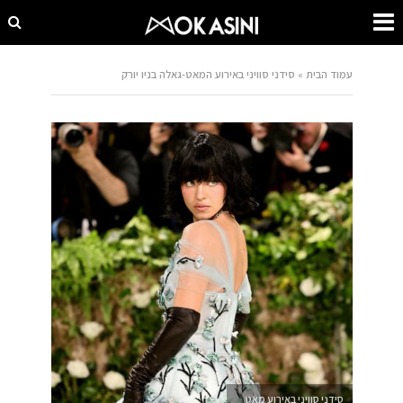
עמוד הבית
»
סידני סוויני באירוע המאט-גאלה בניו יורק
סידני סוויני באירוע מאט