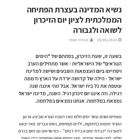
נשיא המדינה בעצרת הפתיחה
הממלכתית לציון יום הזיכרון
לשואה ולגבורה
05/05/2024
הנהלת האתר
בשעה זו, שעת הזיכרון, בפתחם של "הימים
הנוראים" של הישראליות - אשר מתחילים הערב
ויסתיימו ביום העצמאות השבעים ושישה למדינת
ישראל - הילה של קדושה יורדת על הארץ ודממה
עוטפת את כל בית ישראל. אבל זוהי איננה שנה
רגילה. וזה איננו יום זיכרון רגיל. השנה, מדינת ישראל
נמצאת במלחמה. אנחנו נמצאים במלחמה.
מאתיים ושנים-עשר ימים חלפו מאז הטבח הנורא שביצע ארגון
הטרור חמאס בתינוקות, ילדים וקשישים, נשים וגברים. מאז יצאנו
למערכה “כבדת ימים וכבדת דמים” – כפי שראינו גם היום בכרם
שלום, לפני שעות אחדות. מאז נחטפו אחינו ואחיותינו בידי האויב