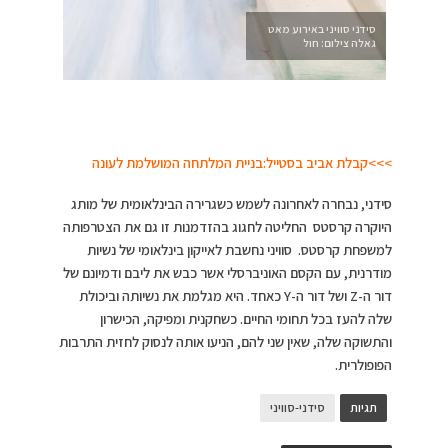
סידני סוויני באירוע מאט
גאלה צילום: חול
>>>קבלת אביב בסטייל:בניית המלתחה המושלמת לעונה
סידני, נבחרה לאחרונה לשמש כשגרירה הבינלאומית של מותג
היוקרה קרסטס החליטה לחגוג בהזדמנות זו גם את הצטרפותה
למשפחת קרסטס. סוויני נחשבת לאייקון בינלאומי של נשיות
מודרנית, עם הקסם האוניברסלי אשר כבש את ליבם ודמיונם של
דור ה-Z ושל דור ה-Y כאחד. היא מגלמת את נשיותה וביכולת
שלה להעז בכל תחומי החיים. כשחקנית ומפיקה, הכישרון
והתשוקה שלה, שאין שני להם, הניעו אותה לנסוק לחזית התרבות
הפופולרית.
תגיות
סידני-סוויני