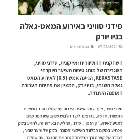
גאלה צילום: חול
סידני סוויני באירוע המאט-גאלה
בניו יורק
07/05/2024
הנהלת האתר
השחקנית ההוליוודית ואייקונית, סידני סוויני,
השגרירה של מותג טיפוח השיער היוקרתי
KERASTASE, הגיעה אמש (6.5) לאירוע המאט
גאלה השנתי, בניו יורק, המציין את פתיחת תערוכת
האופנה השנתית.
סידני סוויני, צעדה על השטיח האדום עם שמלת ערב מפוארת
ותספורת חדשה, בהתאם לקוד הלבוש שנתבקשו המוזמנים
להגיע לאירוע ״גן הזמן״. סידני, החליטה באירוע זה, להגיע בלוק
מפתיע במקום הבלונד האייקוני והמוכר- בלוק של שיער שחור,
בגזרה של קארה וכך הצליחה לגנוב את ההצגה, עם שמלה