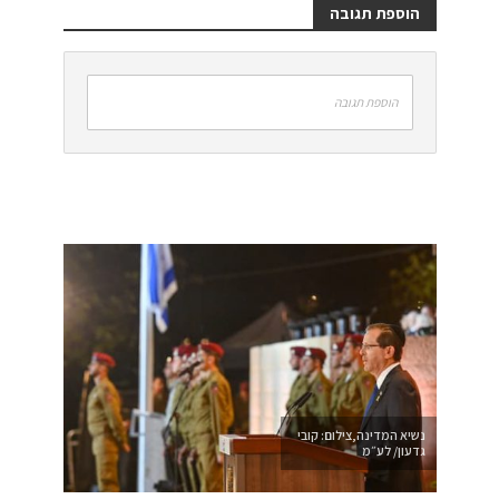
הוספת תגובה
הוספת תגובה
נשיא המדינה,צילום: קובי
גדעון/ לע״מ