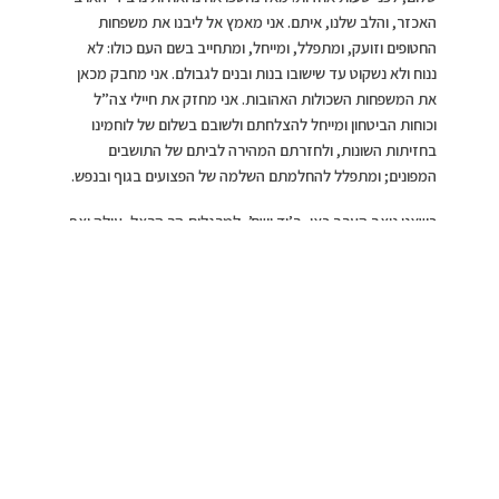
האכזר, והלב שלנו, איתם. אני מאמץ אל ליבנו את משפחות
החטופים וזועק, ומתפלל, ומייחל, ומתחייב בשם העם כולו: לא
ננוח ולא נשקוט עד שישובו בנות ובנים לגבולם. אני מחבק מכאן
את המשפחות השכולות האהובות. אני מחזק את חיילי צה”ל
וכוחות הביטחון ומייחל להצלחתם ולשובם בשלום של לוחמינו
בחזיתות השונות, ולחזרתם המהירה לביתם של התושבים
המפונים; ומתפלל להחלמתם השלמה של הפצועים בגוף ובנפש.
כשאני ניצב הערב כאן, ב’יד ושם’, למרגלות הר הרצל, עולה וצף
בי סרטון שראיתי בעיצומה של המלחמה וריגש אותי עד מאוד.
בסרטון מגולמת תמצית המקום הקדוש הזה: שואה ותקומה
אחוזות זו בזו, אם תרצו – חבוקות – זו בתוך זו; בדמותם של
סבא ונכד, נכד וסבא. הסב – אליקים הולנדר, שורד שואה בן 96
וסגן אלוף במילואים בצה”ל. הנכד, אורי הולנדר, חייל מילואים
שיצא להפוגה ראשונה מהקרבות, ובא לבקר את סבא, עם
המדים ועם הנשק. הם מתחבקים. והסבא – שורד השואה – לוחש
לנכדו, כשדמעות זולגות על לחייו: “ברוך השם שזיכני לראות
אותך, עם נשק, מגן”. ומוסיף: “אתה הניצחון שלי”.
יקירינו, שורדי השואה – גיבורי התקומה, בני המשפחות ודורות