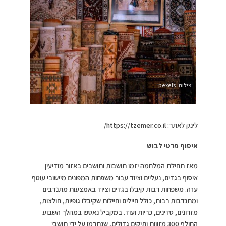
צילום: pexels
לינק לאתר: https://tzemer.co.il/
איסוף פרטי לבוש
מאז תחילת המלחמה יזמו תושבות ותושבים באזור מודיעין
איסוף בגדים, נעליים וציוד עבור משפחות המפונים מיישובי עוטף
עזה. משפחות רבות קיבלו בגדים וציוד באמצעות מתנדבים
ומתנדבות רבות, כולל חיילים וחיילות שקיבלו גופיות, חולצות,
מזרונים, סדינים, כריות ועוד. במקביל נאספו במהלך השבוע
החולף 300 מזווות ותיקים גדולים, שנתרמו על ידי תושבי