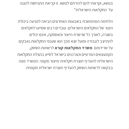
בנושא, וקראתי להם להירתם לנושא. זו קריאת התגייסות להגנה
על החקלאות הישראלית”
הלחימה המתמשכת בשבועות האחרונים הביאה לפגיעה ביכולת
היצור של החקלאים הישראלים. עובדים רבים שסייעו לחקלאים
בשגרה, לאורך כל שרשרת הייצור והאספקה, אינם יכולים
להתייצב לעבודה ופועל יוצא מכך הוא שענפי החקלאות נאבקים
על שרידותם.
משרד החקלאות קורא
לרשתות השיווק,
הקמעונאים הפרטיים והצרכנים בישראל לסייע בהצלת החקלאות
הישראלית להעדיף תוצרת חקלאית מייצור מקומי. המשרד פונה
בבקשה לרשתות השיווק להעדיף תוצרת ישראלית מקומית.
לצד הקריאה לרכוש ולצרוך תוצרת ישראלית, המשרד ינסה
להקדים את כניסתו לתוקף של החוק הסימון ארץ מקור של
תוצרת חקלאית טרייה הנמכרת בתפזורת, שאמור להיכנס לתוקף
בסוף חודש דצמבר. במסגרת החוק, כל עסק יחויב לסמן באופן
בולט את ארץ הייצור של התוצרת החקלאית הטרייה שנמכרת
בתפזורת, כך שכל צרכן יוכל לדעת בקלות איזו תוצרת היא
מייצור מקומי ישראלי ויוכל לחזק את החקלאות המקומית. לפי
גורמים במשרד, סקרים שנערכו אישרו כי רוב מוחלט של הצרכנים