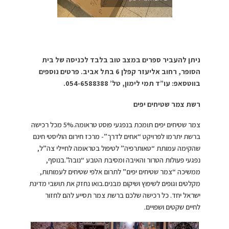
ניתן להעביר ספרים במצב טוב בלבד לכניסה של בית
הסופר, רחוב אליעזר קפלן 6 בתל אביב. פרטים נוספים
בווטסאפ: עו”ד תמי לימון, טל’ 054-6588388.
רשת צמר שטיחים יפים
צמר שטיחים יפים תומכת בנפגעי פוסט טראומה.5% מכל רכישה
ברשת יתרמו לפרויקט “אחים לדרך”- מרכז חירום הוליסטי חינם
שהקימה עמותת “טאותרפיה” לטיפול בטראומה לחיילי צה”ל,
נפגעי פעולות הטרור והאיבה ומסיבת הטבע “נובה”.בנוסף,
ממשיכה “צמר שטיחים יפים” לתרום אלפי שטיחים לעמותות,
מקלטים וגופים לשיפוץ ושיקום מבנים.בואו נחזק את תושבי מדינת
ישראל יחד. כל רכישה שלכם ברשת צמר תסייע להם לחזור
לחיים שקטים ושפויים.