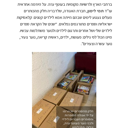
ברחבי הארץ ולרשויות מקומיות בעוטף עזה. על היוזמה אחראית
עו”ד
תמי לימון
, חברת האגודה, שלדבריה חלק מהכותרים
מעלים געגוע לימים שבהם הייתה אמא לילדים קטנים: קלאסיקות
ישראליות וספרים מתורגמים נפלאים. “שנים של הקראת ספרים
לילדים שלי ושל אחרים ותרגום לילדים ולנוער משתלמות עכשיו.
מיינו הכול לפי גילים: פעוטות, ילדים, ראשית קריאה, נוער צעיר,
נוער עשרה וצעירים”.
חלק מהספרים שנתרמו
על ידי אגודת הסופרות
והסופרים העבריים לילדי
ולבני נוער מעוטף עזה,
צילום: תמי לימון