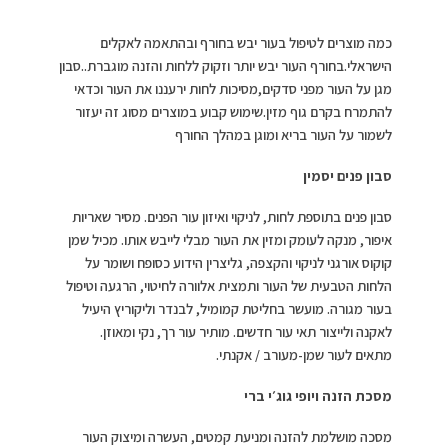
כמה מוצרים לטיפול בעור יבש בחורף ובהתאמה לאקלים
הישראלי.בחורף העור יבש יותר וזקוק ללחות והזנה מוגברת..סבון
מגן על העור מפני סדקים,מסיכות לחות ירעננו את העור וכדאי
להתמרח בקרם גוף מזין.שימוש קבוע במוצרים מסוג זה יעזור
לשמור על העור בריא ומוגן במהלך החורף
סבון פנים יסמין
סבון פנים בתוספת לחות, לניקוי ואיזון עור הפנים. מסיר שאריות
איפור, מנקה לעומק ומזין את העור מבלי לייבש אותו. מכיל שמן
קוקוס אורגני לניקוי והקצפה, גליצרין הידוע כסופח ושומר על
הלחות הטבעית של העור ותמצית אלוורה לחיטוי, הרגעה וטיפול
בעור מגורה. מועשר בחליטת קמומיל, לבנדר וליקוריץ היעיל
לאקנה ולייצור תאי עור חדשים. מותיר עור רך, נקי ומאוזן.
מתאים לעור שמן-מעורב / אקנתי.
מסכת הזנה ויופי גוג׳י ברי
מסכה מושלמת להזנה ומניעת קמטים, העשרה ומיצוק העור