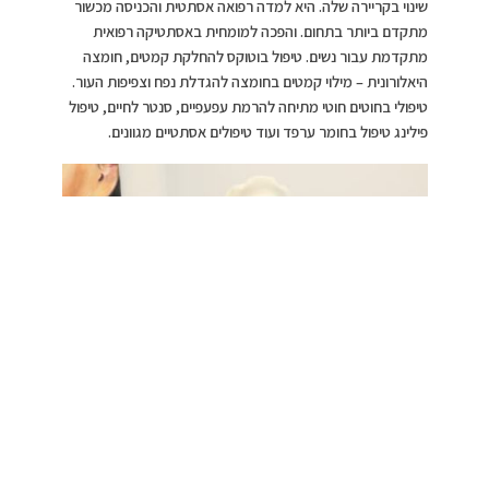
שינוי בקריירה שלה. היא למדה רפואה אסתטית והכניסה מכשור
מתקדם ביותר בתחום. והפכה למומחית באסתטיקה רפואית
מתקדמת עבור נשים. טיפול בוטוקס להחלקת קמטים, חומצה
היאלורונית – מילוי קמטים בחומצה להגדלת נפח וצפיפות העור.
טיפולי בחוטים חוטי מתיחה להרמת עפעפיים, סנטר לחיים, טיפול
פילינג טיפול בחומר ערפד ועוד טיפולים אסתטיים מגוונים.
ד”ר דריה, צילום: רפי
דלויה
בנוסף, ד”ר דריה מציעה בקליניקה החדשה טיפולים נוספים:
נותנת פתרון לבעיות ברצפת האגן אצל נשים לאחר לידות,