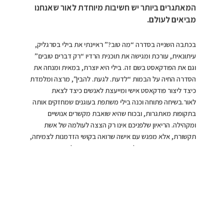
המאתגרים ביותר יש חשיבות מיוחדת לאור שאנחנו
מביאים לעולם.
בכתבה השנייה בסדרה “מה טוב?” ראיינתי את בילי בסרגליק,
עיתונאית, עורכת ומגישה את תוכנית הרדיו “רק דברים טובים”
וגם את הפודקאסט בשם זה. בילי היא יוצרת, במאית ומנחה את
הסדרה החיה על הבמות “לדעת. לגעת. להבין”, מרצה ומלמדת
כיצד ליצור פודקאסט אישי ומייעצת לאנשים כיצד לצאת
לאור.בשיחה פתוחה וכנה בילי משתפת בעוגנים שמחזקים אותה
בתקופות מאתגרות, ובכוח שהיא שואבת מקשרים אנושיים
ומקהילה. הריאיון שלפניכם אינו רק הצצה לעולמה של אשת
תקשורת, אלא מפגש עם אישה שרואה בקושי הזדמנות לצמיחה,
ובוחרת פעם אחר פעם ליצור הזדמנויות טובות ולחבר בין אנשים.
אני מקווה שדרך סיפורה של בילי תוכלו לפגוש גם את הטוב
שבכם.