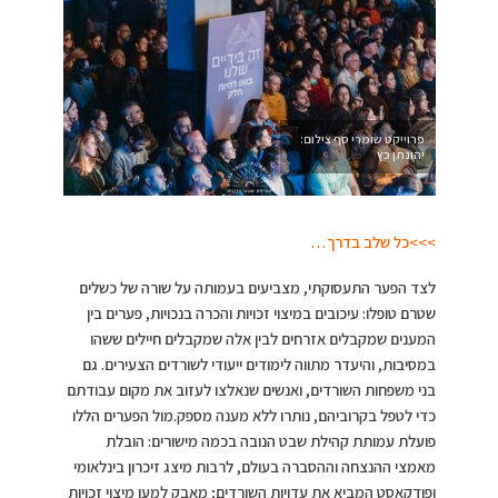
פרוייקט שומרי סף צילום:
יהונתן כץ
>>>כל שלב בדרך…
לצד הפער התעסוקתי, מצביעים בעמותה על שורה של כשלים
שטרם טופלו: עיכובים במיצוי זכויות והכרה בנכויות, פערים בין
המענים שמקבלים אזרחים לבין אלה שמקבלים חיילים ששהו
במסיבות, והיעדר מתווה לימודים ייעודי לשורדים הצעירים. גם
בני משפחות השורדים, ואנשים שנאלצו לעזוב את מקום עבודתם
כדי לטפל בקרוביהם, נותרו ללא מענה מספק.מול הפערים הללו
פועלת עמותת קהילת שבט הנובה בכמה מישורים: הובלת
מאמצי ההנצחה וההסברה בעולם, לרבות מיצג זיכרון בינלאומי
ופודקאסט המביא את עדויות השורדים; מאבק למען מיצוי זכויות