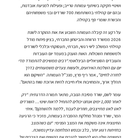
ושינויי חקיקה בשיתוף עמותת טרייב; ופעילות למניעת אובדנות,
ובהם יום קהילתי בהשתתפות 700 שורדים ובני משפחותיהם
והכשרת שומרי סף בקהילה.
על רקע זה קיבלה העמותה השבוע את אות ההוקרה לשנת
2026 ממשרד הרווחה והביטחון החברתי, בציון פיתוח מודל
קהילתי המשלב ליווי רגשי, חברתי, תעסוקתי וכלכלי לשורדים
ולמשפחות השכולות. האות הוענק במעמד יום העובדות
והעובדים הסוציאליים הבינלאומי.
“רבים ממשיכים להתמודד מדי
יום עם השלכות האירועים, ולעשות צעדים משמעותיים בדרך
לחזרה לחיים”
, אמר ריף פרץ, מנכ”ל העמותה. “השיקום הוא
תהליך ארוך, והמחויבות אליו חייבת להיות ארוכת טווח בהתאם”.
עומר לשם, שורד מסיבת הנובה, מתאר תמורה הדרגתית:
“רק
לאחר 1,000 ימים אנחנו יכולים להתחיל לראות שינוי… השורדים
לאט לאט מתייצבים, חוזרים לעבוד, ללמוד ולהשתקם”.
איתי
המר, שורד ומנהל מחלקת ההסברה בעמותה, מזכיר כי הרגיעה
החיצונית אינה משקפת את המצב הפנימי: “
גם כשהמצב
בחזיתות רגוע יותר, בלב ובנפש המלחמה עדיין נמשכת.
המשימה שלנו היא להמשיך להנכיח את הקשיים ואת הצרכים של